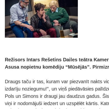
Režisors Intars Rešetins Dailes teātra Kamer
Asusa nopietnu komēdiju “Mūsējās”. Pirmizrād
Draugs taču ir tas, kuram var piezvanīt nakts vid
izdarīju noziegumu!”, un viņš piedāvāsies palīdzē
Pols un Simons ir draugi jau daudzus gadus. Šis 
viņi ir nodomājuši iedzert un uzspēlēt kārtis. Ka