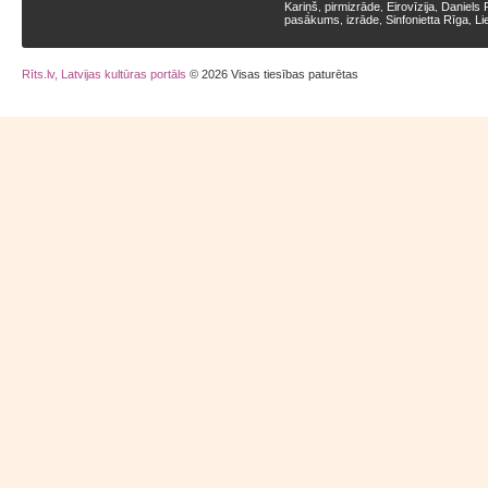
Kariņš
pirmizrāde
Eirovīzija
Daniels 
,
,
,
pasākums
izrāde
Sinfonietta Rīga
Li
,
,
,
Rīts.lv, Latvijas kultūras portāls
© 2026 Visas tiesības paturētas