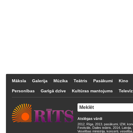
Māksla
Galerija
Mūzika
Teātris
Pasākumi
Kino
Personības
Garīgā dzīve
Kultūras mantojums
Televīz
Atslēgas vārdi
2012
Rīga
2013
pasākumi
IZM
kon
,
,
,
,
,
Festivāls
Dailes teātris
2014
Latvija
,
,
,
,
Veselības ministrija
koncerti
veselība
,
,