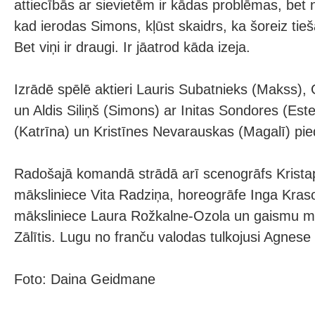
attiecībās ar sievietēm ir kādas problēmas, bet 
kad ierodas Simons, kļūst skaidrs, ka šoreiz tieš
Bet viņi ir draugi. Ir jāatrod kāda izeja.
Izrādē spēlē aktieri Lauris Subatnieks (Makss), 
un Aldis Siliņš (Simons) ar Initas Sondores (Estel
(Katrīna) un Kristīnes Nevarauskas (Magalī) pie
Radošajā komandā strādā arī scenogrāfs Krista
māksliniece Vita Radziņa, horeogrāfe Inga Kras
māksliniece Laura Rožkalne-Ozola un gaismu mā
Zālītis. Lugu no franču valodas tulkojusi Agnes
Foto: Daina Geidmane