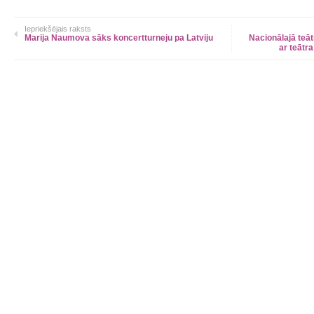
Iepriekšējais raksts
Marija Naumova sāks koncertturneju pa Latviju
Nacionālajā teātr
ar teātr