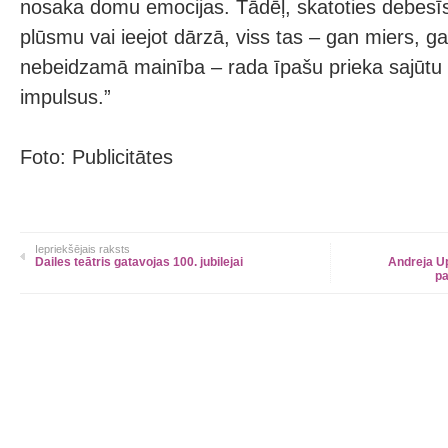
nosaka domu emocijas. Tādēļ, skatoties debesīs
plūsmu vai ieejot dārzā, viss tas – gan miers, 
nebeidzamā mainība – rada īpašu prieka sajūtu 
impulsus.”
Foto: Publicitātes
Iepriekšējais raksts
Dailes teātris gatavojas 100. jubilejai
Andreja U
pa