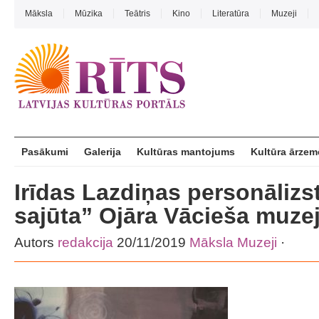
Māksla
Mūzika
Teātris
Kino
Literatūra
Muzeji
Pasākumi
Galerija
Kultūras mantojums
Kultūra ārzem
Irīdas Lazdiņas personālizs
sajūta” Ojāra Vācieša muze
Autors
redakcija
20/11/2019
Māksla
Muzeji
·