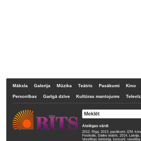
Māksla
Galerija
Mūzika
Teātris
Pasākumi
Kino
Personības
Garīgā dzīve
Kultūras mantojums
Televīz
Atslēgas vārdi
2012
Rīga
2013
pasākumi
IZM
kon
,
,
,
,
,
Festivāls
Dailes teātris
2014
Latvija
,
,
,
,
Veselības ministrija
koncerti
veselība
,
,