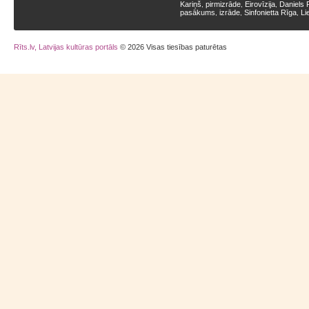
Kariņš
pirmizrāde
Eirovīzija
Daniels 
,
,
,
pasākums
izrāde
Sinfonietta Rīga
Li
,
,
,
Rīts.lv, Latvijas kultūras portāls
© 2026 Visas tiesības paturētas