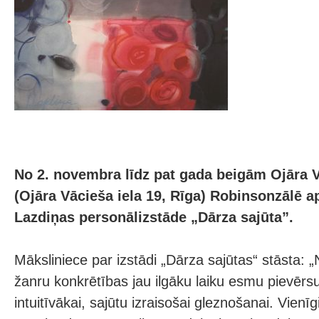
No 2. novembra līdz pat gada beigām Ojāra 
(Ojāra Vācieša iela 19, Rīga) Robinsonzālē a
Lazdiņas personālizstāde „Dārza sajūta”.
Māksliniece par izstādi „Dārza sajūtas“ stāsta: „
žanru konkrētības jau ilgāku laiku esmu pievērsu
intuitīvākai, sajūtu izraisošai gleznošanai. Vienīg