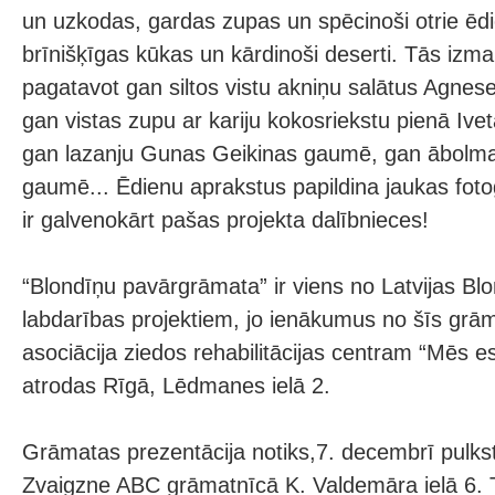
un uzkodas, gardas zupas un spēcinoši otrie ēdi
brīnišķīgas kūkas un kārdinoši deserti. Tās izman
pagatavot gan siltos vistu akniņu salātus Agnes
gan vistas zupu ar kariju kokosriekstu pienā Iv
gan lazanju Gunas Geikinas gaumē, gan ābolma
gaumē... Ēdienu aprakstus papildina jaukas fotog
ir galvenokārt pašas projekta dalībnieces!
“Blondīņu pavārgrāmata” ir viens no Latvijas Blo
labdarības projektiem, jo ienākumus no šīs gr
asociācija ziedos rehabilitācijas centram “Mēs e
atrodas Rīgā, Lēdmanes ielā 2.
Grāmatas prezentācija notiks,7. decembrī pulk
Zvaigzne ABC grāmatnīcā K. Valdemāra ielā 6. T