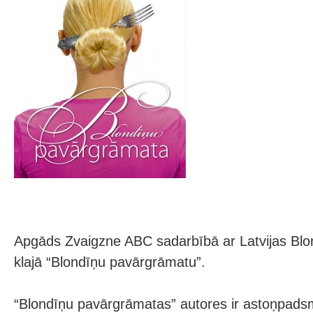
Apgāds Zvaigzne ABC sadarbībā ar Latvijas Blond
klajā “Blondīņu pavārgrāmatu”.
“Blondīņu pavārgrāmatas” autores ir astoņpadsm