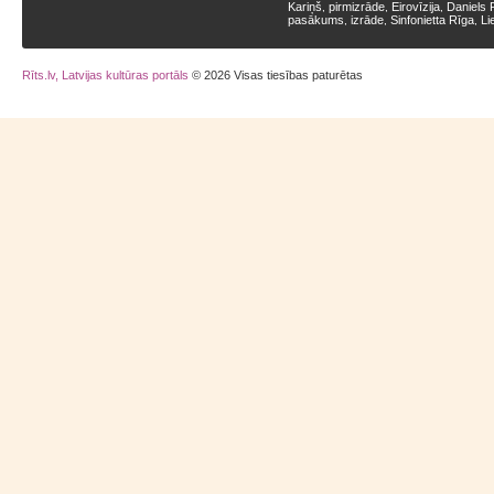
Kariņš
pirmizrāde
Eirovīzija
Daniels 
,
,
,
pasākums
izrāde
Sinfonietta Rīga
Li
,
,
,
Rīts.lv, Latvijas kultūras portāls
© 2026 Visas tiesības paturētas