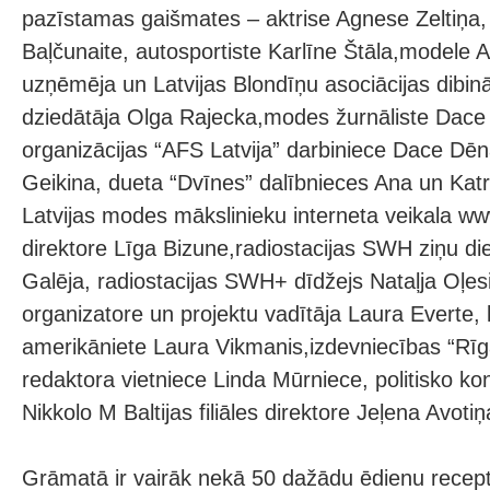
pazīstamas gaišmates – aktrise Agnese Zeltiņa, 
Baļčunaite, autosportiste Karlīne Štāla,modele A
uzņēmēja un Latvijas Blondīņu asociācijas dibin
dziedātāja Olga Rajecka,modes žurnāliste Dace 
organizācijas “AFS Latvija” darbiniece Dace Dē
Geikina, dueta “Dvīnes” dalībnieces Ana un Kat
Latvijas modes mākslinieku interneta veikala w
direktore Līga Bizune,radiostacijas SWH ziņu die
Galēja, radiostacijas SWH+ dīdžejs Nataļja Oļe
organizatore un projektu vadītāja Laura Everte, 
amerikāniete Laura Vikmanis,izdevniecības “Rīga
redaktora vietniece Linda Mūrniece, politisko kon
Nikkolo M Baltijas filiāles direktore Jeļena Avoti
Grāmatā ir vairāk nekā 50 dažādu ēdienu recepte