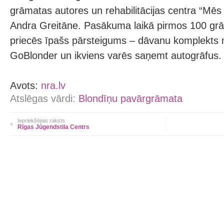
grāmatas autores un rehabilitācijas centra “Mēs
Andra Greitāne. Pasākuma laikā pirmos 100 grā
priecēs īpašs pārsteigums – dāvanu komplekts 
GoBlonder un ikviens varēs saņemt autogrāfus.
Avots:
nra.lv
Atslēgas vārdi:
Blondīņu pavārgrāmata
Iepriekšējais raksts
Rīgas Jūgendstila Centrs