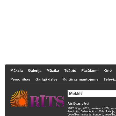
Māksla
Galerija
Mūzika
Teātris
Pasākumi
Kino
Personības
Garīgā dzīve
Kultūras mantojums
Televīz
Atslēgas vārdi
2012
Rīga
2013
pasākumi
IZM
kon
,
,
,
,
,
Festivāls
Dailes teātris
2014
Latvija
,
,
,
,
Veselības ministrija
koncerti
veselība
,
,