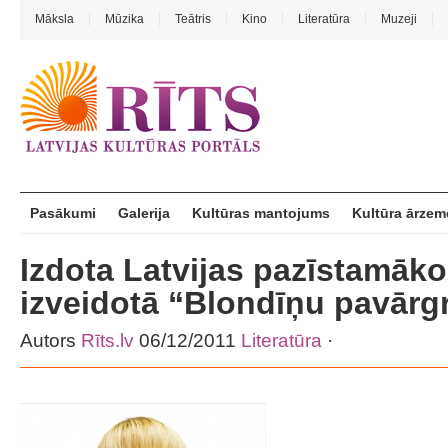
Māksla
Mūzika
Teātris
Kino
Literatūra
Muzeji
Pasākumi
Galerija
Kultūras mantojums
Kultūra ārzem
Izdota Latvijas pazīstamāk
izveidotā “Blondīņu pavārg
Autors
Rīts.lv
06/12/2011
Literatūra
·