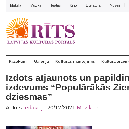
Māksla
Mūzika
Teātris
Kino
Literatūra
Muzeji
Pasākumi
Galerija
Kultūras mantojums
Kultūra ārzem
Izdots atjaunots un papildi
izdevums “Populārākās Zi
dziesmas”
Autors
redakcija
20/12/2021
Mūzika
·