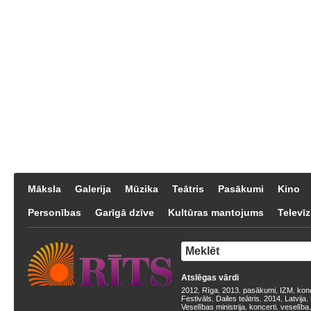
Māksla
Galerija
Mūzika
Teātris
Pasākumi
Kino
Personības
Garīgā dzīve
Kultūras mantojums
Televīz
Atslēgas vārdi
2012
Rīga
2013
pasākumi
IZM
kon
,
,
,
,
,
Festivāls
Dailes teātris
2014
Latvija
,
,
,
,
Veselības ministrija
koncerti
veselība
,
,