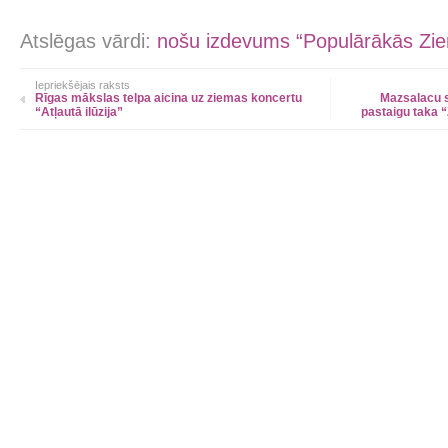
Atslēgas vārdi:
nošu izdevums “Populārākās Zi
Iepriekšējais raksts
Rīgas mākslas telpa aicina uz ziemas koncertu
Mazsalacu s
“Atļautā ilūzija”
pastaigu taka 