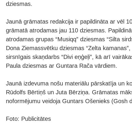
dziesmas.
Jaunā grāmatas redakcija ir papildināta ar vēl
grāmatā atrodamas jau 110 dziesmas. Papildināt
atrodamas grupas “Musiqq” dziesmas “Silta sirds
Dona Ziemassvētku dziesmas “Zelta kamanas”, 
sirsnīgais skaņdarbs “Divi eņģeļi”, kā arī vairā
Paula dziesmas ar Guntara Rača vārdiem.
Jaunā izdevuma nošu materiālu pārskatīja un ko
Rūdolfs Bērtiņš un Juta Bērziņa. Grāmatas māks
noformējumu veidoja Guntars Ošenieks (Gosh d
Foto: Publicitātes