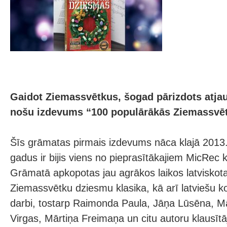
Gaidot Ziemassvētkus, šogad pārizdots atjau
nošu izdevums “100 populārākās Ziemassvē
Šīs grāmatas pirmais izdevums nāca klajā 2013
gadus ir bijis viens no pieprasītākajiem MicRec
Grāmatā apkopotas jau agrākos laikos latviskot
Ziemassvētku dziesmu klasika, kā arī latviešu k
darbi, tostarp Raimonda Paula, Jāņa Lūsēna, Mā
Virgas, Mārtiņa Freimaņa un citu autoru klausītā