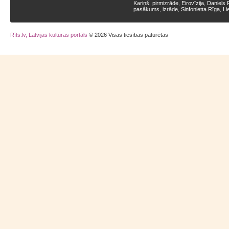
Kariņš
pirmizrāde
Eirovīzija
Daniels 
,
,
,
pasākums
izrāde
Sinfonietta Rīga
Li
,
,
,
Rīts.lv, Latvijas kultūras portāls
© 2026 Visas tiesības paturētas