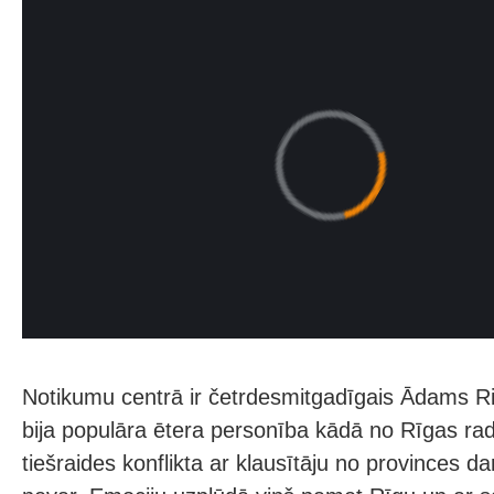
Notikumu centrā ir četrdesmitgadīgais Ādams Ri
bija populāra ētera personība kādā no Rīgas rad
tiešraides konflikta ar klausītāju no provinces da