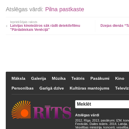
Atslēgas vārdi:
Pilna pastkaste
Iepriekšējais raksts
Latvijas kinoteātros sāk rādīt detektīvfilmu
Dzejas dienās “
"Pārdabiskais Venēcijā"
Māksla
Galerija
Mūzika
Teātris
Pasākumi
Kino
Personības
Garīgā dzīve
Kultūras mantojums
Televīz
Atslēgas vārdi
2012
Rīga
2013
pasākumi
IZM
kon
,
,
,
,
,
Festivāls
Dailes teātris
2014
Latvija
,
,
,
,
Veselības ministrija
koncerti
veselība
,
,