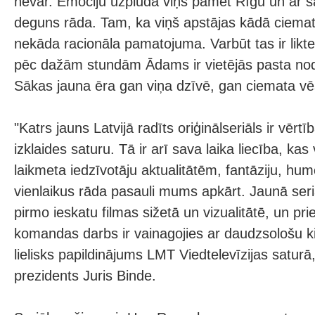
nevar. Emociju uzplūdā viņš pamet Rīgu un ar s
deguns rāda. Tam, ka viņš apstājas kādā ciemat
nekāda racionāla pamatojuma. Varbūt tas ir likte
pēc dažām stundām Ādams ir vietējās pasta nod
Sākas jauna ēra gan viņa dzīvē, gan ciemata vēs
"Katrs jauns Latvijā radīts oriģinālseriāls ir vērtī
izklaides saturu. Tā ir arī sava laika liecība, kas
laikmeta iedzīvotāju aktualitātēm, fantāziju, hum
vienlaikus rāda pasauli mums apkārt. Jaunā seriāl
pirmo ieskatu filmas sižetā un vizualitātē, un pr
komandas darbs ir vainagojies ar daudzsološu k
lielisks papildinājums LMT Viedtelevīzijas satur
prezidents Juris Binde.