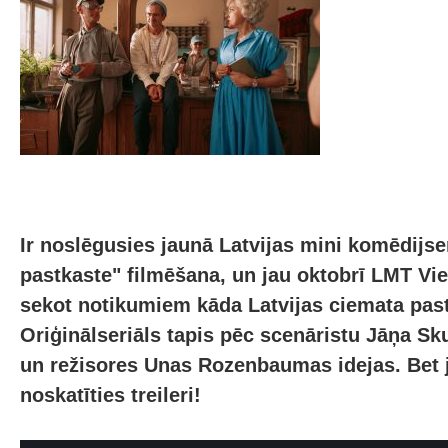
Ir noslēgusies jaunā Latvijas mini komēdijser
pastkaste" filmēšana, un jau oktobrī LMT Vie
sekot notikumiem kāda Latvijas ciemata pas
Oriģinālseriāls tapis pēc scenāristu Jāņa Sku
un režisores Unas Rozenbaumas idejas. Bet j
noskatīties treileri!