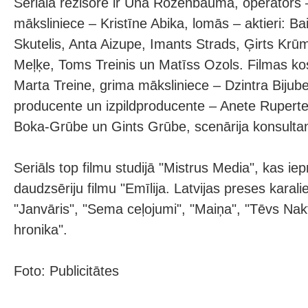
Seriāla režisore ir Una Rozenbauma, operators – 
māksliniece – Kristīne Abika, lomās – aktieri: Ba
Skutelis, Anta Aizupe, Imants Strads, Ģirts Krūm
Meļķe, Toms Treinis un Matīss Ozols. Filmas ko
Marta Treine, grima māksliniece – Dzintra Bijub
producente un izpildproducente – Anete Ruperte
Boka-Grūbe un Gints Grūbe, scenārija konsultant
Seriāls top filmu studijā "Mistrus Media", kas iep
daudzsēriju filmu "Emīlija. Latvijas preses karali
"Janvāris", "Sema ceļojumi", "Maiņa", "Tēvs Nak
hronika".
Foto: Publicitātes