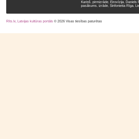
Kariņš
pirmizrāde
Eirovīzija
Daniels 
,
,
,
pasākums
izrāde
Sinfonietta Rīga
Li
,
,
,
Rīts.lv, Latvijas kultūras portāls
© 2026 Visas tiesības paturētas