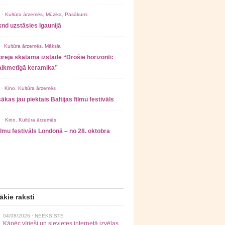
 ·
Kultūra ārzemēs
,
Mūzika
,
Pasākumi
nd uzstāsies Igaunijā
 ·
Kultūra ārzemēs
,
Māksla
rejā skatāma izstāde “Drošie horizonti:
laikmetīgā keramika”
 ·
Kino
,
Kultūra ārzemēs
ākas jau piektais Baltijas filmu festivāls
 ·
Kino
,
Kultūra ārzemēs
filmu festivāls Londonā – no 28. oktobra
ākie raksti
04/08/2026 ·
NEEKSISTE
Kāpēc vīrieši un sievietes internetā izvēlas