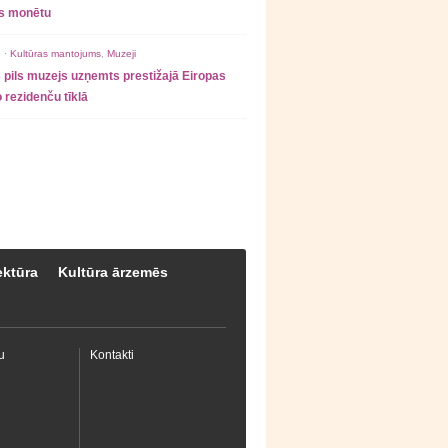
as monētu
 ·
Kultūras mantojums
,
Muzeji
 pils muzejs uzņemts prestižajā Eiropas
 rezidenču tīklā
ektūra
Kultūra ārzemēs
u
Kontakti