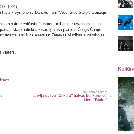
1918–1991)
stāsts / Symphonic Dances from “West Side Story”, aranžējis
taminstrumentālists Guntars Freibergs ir izveidojis izcilu
ša ir starptautiski atzītais ķīniešu pianists Čengs Čangs
nstrumentālists Juris Āzers un Ženēvas Mūzikas augstskolas
 Vjaters.
Kultūr
ienas
Nākamais raksts
lu
Latvija izvirza "Oskara" balvas konkurencei
filmu "Bedre"