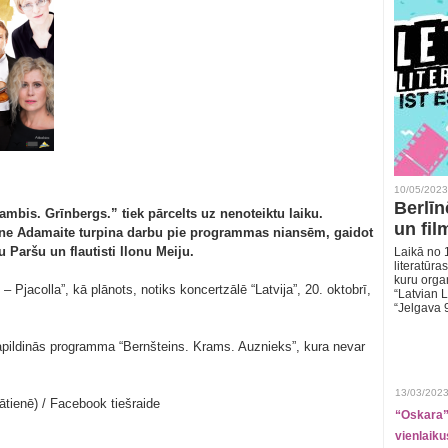
10/05/2023
Berlīn
ambis. Grīnbergs.” tiek pārcelts uz nenoteiktu laiku.
un fil
tīne Adamaite turpina darbu pie programmas niansēm, gaidot
u Paršu un flautisti Ilonu Meiju.
Laikā no 1
literatūras
kuru organ
Pjacolla”, kā plānots, notiks koncertzālē “Latvija”, 20. oktobrī,
“Latvian L
“Jelgava 
papildinās programma “Bernšteins. Krams. Auznieks”, kura nevar
13/03/2023
lātienē) / Facebook tiešraide
“Oskara” 
vienlaiku