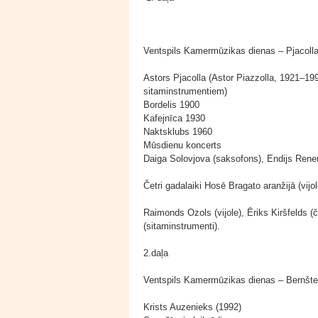
Ventspils Kamermūzikas dienas – Pjacoll
Astors Pjacolla (Astor Piazzolla, 1921–19
sitaminstrumentiem)
Bordelis 1900
Kafejnīca 1930
Naktsklubs 1960
Mūsdienu koncerts
Daiga Solovjova (saksofons), Endijs Renem
Četri gadalaiki Hosē Bragato aranžijā (vijo
Raimonds Ozols (vijole), Ēriks Kiršfelds (
(sitaminstrumenti).
2.daļa
Ventspils Kamermūzikas dienas – Bernšte
Krists Auzenieks (1992)