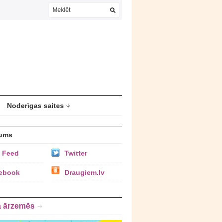
Noderīgas saites
ums
 Feed
Twitter
ebook
Draugiem.lv
a ārzemēs