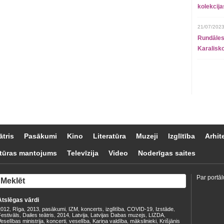
kolekcij
21/07/2023
Rundāles
Karalisko
ātris
Pasākumi
Kino
Literatūra
Muzeji
Izglītība
Arhit
tūras mantojums
Televīzija
Video
Noderīgas saites
Par portāl
Atslēgas vārdi
2012
Rīga
2013
pasākumi
IZM
koncerts
izglītība
COVID-19
Izstāde
,
,
,
,
,
,
,
,
,
estivāls
Dailes teātris
2014
Latvija
Latvijas Dabas muzejs
LIZDA
,
,
,
,
,
,
eselības ministrija
koncerti
veselība
Kariņa valdība
mākslinieki
Krišjānis
,
,
,
,
,