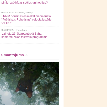
pilnīgi atšķirīgas spēles un hobijus?
04/08/2026 ·
Māksla
,
Muzeji
LNMM norisināsies mākslinieču dueta
“Poētiskais Robotisms” veidota izstāde
“AERO”
05/08/2026 ·
Pasākumi
Izziņota 26. Starptautiskā Baha
kamermūzikas festivāla programma
as mantojums