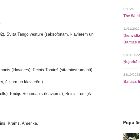
02/12/2022
The Week
a
11/11/2022
92), Svīta Tango vēsture (saksofonam, klavierēm un
Dienvidko
Baltijas 
01/11/2022
Ņujorkā s
anis (klavieres), Reinis Tomiņš (sitaminstrumenti).
28/10/2022
lei, čellam un klavierēm)
Baltijas 
čells), Endijs Renemanis (klavieres), Reinis Tomiņš
Populār
ins. Krams. Amerika.