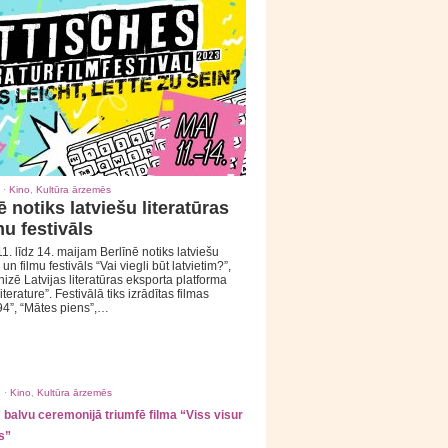
 ·
Kino
,
Kultūra ārzemēs
ē notiks latviešu literatūras
mu festivāls
1. līdz 14. maijam Berlīnē notiks latviešu
 un filmu festivāls “Vai viegli būt latvietim?”,
izē Latvijas literatūras eksporta platforma
iterature”. Festivālā tiks izrādītas filmas
94”, “Mātes piens”,…
 ·
Kino
,
Kultūra ārzemēs
balvu ceremonijā triumfē filma “Viss visur
s”