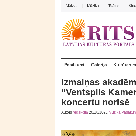
Māksla
Mūzika
Teātris
Kin
Pasākumi
Galerija
Kultūras 
Izmaiņas akadēmi
“Ventspils Kame
koncertu norisē
Autors
redakcija
20/10/2021
Mūzika
Pasākum