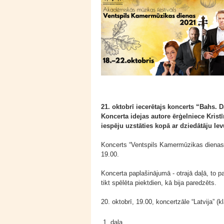
21. oktobrī iecerētajs koncerts “Bahs. D
Koncerta idejas autore ērģelniece Kris
iespēju uzstāties kopā ar dziedātāju Iev
Koncerts “Ventspils Kamermūzikas dienas – 
19.00.
Koncerta paplašinājumā - otrajā daļā, to 
tikt spēlēta piektdien, kā bija paredzēts.
20. oktobrī, 19.00, koncertzāle “Latvija” (k
daļa