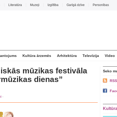
o
Literatūra
Muzeji
Izglītība
Garīgā dzīve
Personības
mantojums
Kultūra ārzemēs
Arhitektūra
Televīzija
Video
skās mūzikas festivāla
Seko m
rmūzikas dienas”
RSS
Fac
i
·
Kultūr