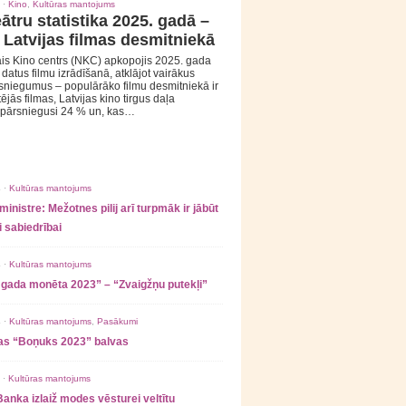
 ·
Kino
,
Kultūras mantojums
ātru statistika 2025. gadā –
 Latvijas filmas desmitniekā
is Kino centrs (NKC) apkopojis 2025. gada
s datus filmu izrādīšanā, atklājot vairākus
sniegumus – populārāko filmu desmitniekā ir
tējās filmas, Latvijas kino tirgus daļa
 pārsniegusi 24 % un, kas…
 ·
Kultūras mantojums
ministre: Mežotnes pilij arī turpmāk ir jābūt
 sabiedrībai
 ·
Kultūras mantojums
 gada monēta 2023” – “Zvaigžņu putekļi”
 ·
Kultūras mantojums
,
Pasākumi
as “Boņuks 2023” balvas
 ·
Kultūras mantojums
Banka izlaiž modes vēsturei veltītu