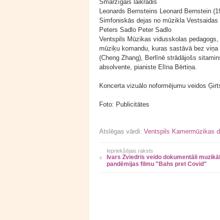
Smaržīgais laikrādis
Leonards Bernsteins Leonard Bernstein (
Simfoniskās dejas no mūzikla Vestsaidas 
Peters Sadlo Peter Sadlo
Ventspils Mūzikas vidusskolas pedagogs, si
mūziķu komandu, kuras sastāvā bez viņa pa
(Cheng Zhang), Berlīnē strādājošs sitami
absolvente, pianiste Elīna Bērtiņa.
Koncerta vizuālo noformējumu veidos Ģirts
Foto: Publicitātes
Atslēgas vārdi:
Ventspils Kamermūzikas d
Iepriekšējais raksts
Ivars Zviedris veido dokumentāli muzikā
pandēmijas filmu "Bahs pret Covid"