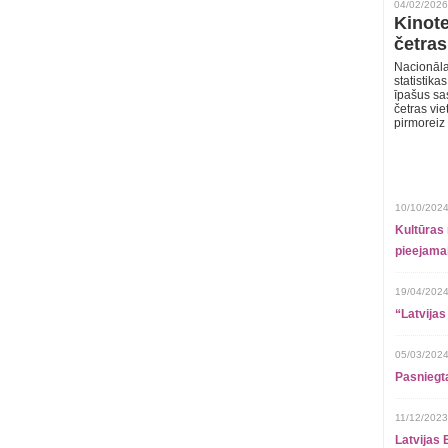
04/02/2026
Kinote
četras
Nacionāla
statistika
īpašus sa
četras vie
pirmoreiz
10/10/2024
Kultūras 
pieejamai
19/04/2024
“Latvijas
05/03/2024
Pasniegt
11/12/2023
Latvijas 