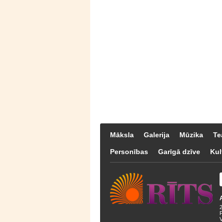
Māksla
Galerija
Mūzika
Te
Personības
Garīgā dzīve
Kul
F
V