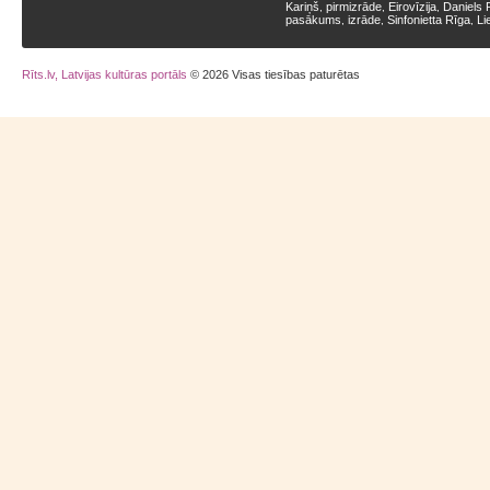
Kariņš
pirmizrāde
Eirovīzija
Daniels 
,
,
,
pasākums
izrāde
Sinfonietta Rīga
Li
,
,
,
Rīts.lv, Latvijas kultūras portāls
© 2026 Visas tiesības paturētas