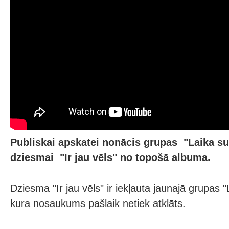
Publiskai apskatei nonācis grupas "Laika su
dziesmai "Ir jau vēls" no topošā albuma.
Dziesma "Ir jau vēls" ir iekļauta jaunajā grupas
kura nosaukums pašlaik netiek atklāts.