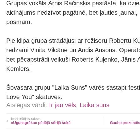
Grupas vokāls Arnis Račinskis pastāsta, ka dzie
aicinājums nedzīvot pagātnē, bet ļauties jaunai,
posmam.
Pie klipa grupa strādājusi ar režisoru Robertu 
redzami Vinita Vilcāne un Andis Ansons. Operato
bet pēcapstrādi veikuši Roberts Kuļenko, Jānis 
Kemlers.
Šovasara grupu "Laika Suns" varēs sastapt festiv
Love You" skatuves.
Atslēgas vārdi:
Ir jau vēls
,
Laika suns
Iepriekšējais raksts
«Ugunsgrēka» pēdējā sērijā šokē
Gacho prezentēs