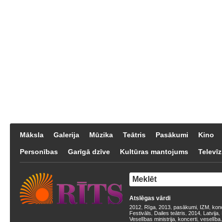
Māksla
Galerija
Mūzika
Teātris
Pasākumi
Kino
Personības
Garīgā dzīve
Kultūras mantojums
Televīz
Atslēgas vārdi
2012
Rīga
2013
pasākumi
IZM
kon
,
,
,
,
,
Festivāls
Dailes teātris
2014
Latvija
,
,
,
,
Veselības ministrija
koncerti
veselība
,
,