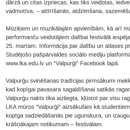
dārzā un citas izpriecas, kas tiks veidotas, ied
vadmotīva, – attīrīšanās, atdzimšana, sazemēš
Mūziķiem un muzikālajām apvienībām, kā arī mā
performanču veidotājiem dalībai festivālā iespēja
25. martam. Informācija par dalību un atlases 
Studējošo pašpārvaldes sociālo mediju platformā
www.lka.edu.lv un “Valpurģi” Facebook lapā.
Valpurģu svinēšanas tradīcijas pirmsākumi mekl
kad kopīgai pavasara sagaidīšanai satikās ragan
Valpurģu nakts tika aizliegta, kļūstot par visu r
LKA mūros “Valpurģi” aizsākušies kā studentie
kopīga sadziedāšanās pie ugunskura, un izauguš
krāšņākajam notikumam – festivālam.