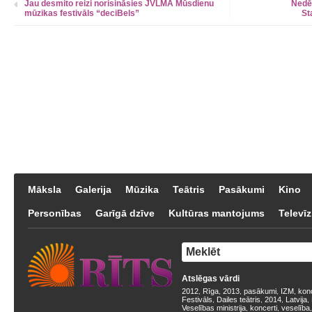
Jau desmito reizi norisināsies JVLMA Mūsdienu
Nedēļ
mūzikas festivāls “deciBels”
St
Māksla
Galerija
Mūzika
Teātris
Pasākumi
Kino
Personības
Garīgā dzīve
Kultūras mantojums
Televīz
Atslēgas vārdi
2012
Rīga
2013
pasākumi
IZM
kon
,
,
,
,
,
Festivāls
Dailes teātris
2014
Latvija
,
,
,
,
Veselības ministrija
koncerti
veselība
,
,