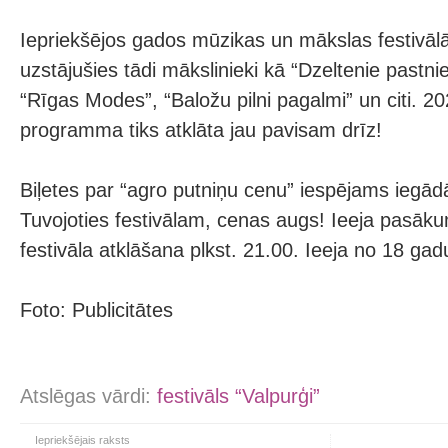
Iepriekšējos gados mūzikas un mākslas festivālā
uzstājušies tādi mākslinieki kā “Dzeltenie pastni
“Rīgas Modes”, “Baložu pilni pagalmi” un citi. 2
programma tiks atklāta jau pavisam drīz!
Biļetes par “agro putniņu cenu” iespējams iegādā
Tuvojoties festivālam, cenas augs! Ieeja pasāku
festivāla atklāšana plkst. 21.00. Ieeja no 18 ga
Foto: Publicitātes
Atslēgas vārdi:
festivāls “Valpurģi”
Iepriekšējais raksts