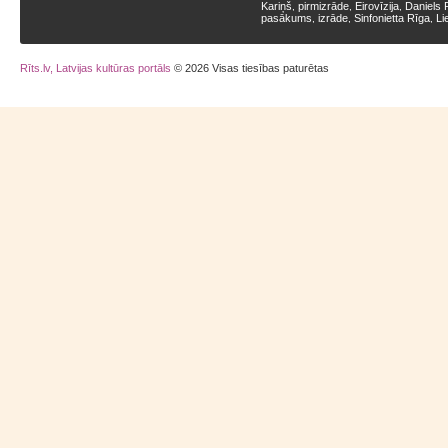
Kariņš
pirmizrāde
Eirovīzija
Daniels 
,
,
,
pasākums
izrāde
Sinfonietta Rīga
Li
,
,
,
Rīts.lv, Latvijas kultūras portāls
© 2026 Visas tiesības paturētas