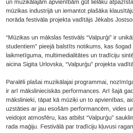
un muzikālajām apvienībām gūt lielāku atpazīst
mūzikas industrijā un iemantot plašāka klausītāju
norāda festivāla projekta vadītājs Jēkabs Jostso
“Mūzikas un mākslas festivāls “Valpurģi” ir unikā
studentiem” pieejā balstīts notikums, kas šogad 
laikmetīguma, multimedialitātes un tradīciju sint
aicina Sigita Urlovska, “Valpurģu” projekta vadītā
Paralēli plašai muzikālajai programmai, nozīmīga
ir arī mākslinieciskās performances. Arī šajā ga
mākslinieki, tāpat kā mūziķi un to apvienības, aic
uzstāties ar jau esošām performancēm, vides un
veidojot atmosfēru, kas atbilst “Valpurģu” sauk
rada maģiju. Festivālā par tradīciju kļuvusi ra