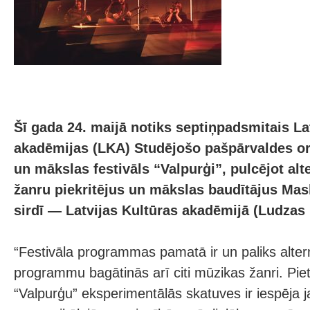
Šī gada 24. maijā notiks septiņpadsmitais La
akadēmijas (LKA) Studējošo pašpārvaldes or
un mākslas festivāls “Valpurģi”, pulcējot al
žanru piekritējus un mākslas baudītājus Mas
sirdī — Latvijas Kultūras akadēmijā (Ludzas i
“Festivāla programmas pamatā ir un paliks alte
programmu bagātinās arī citi mūzikas žanri. Pie
“Valpurģu” eksperimentālās skatuves ir iespēja