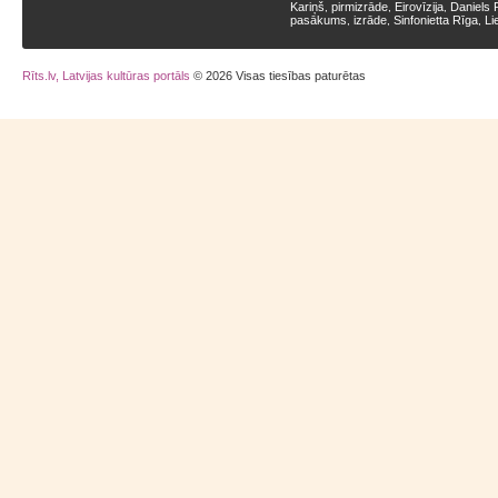
Kariņš
pirmizrāde
Eirovīzija
Daniels 
,
,
,
pasākums
izrāde
Sinfonietta Rīga
Li
,
,
,
Rīts.lv, Latvijas kultūras portāls
© 2026 Visas tiesības paturētas