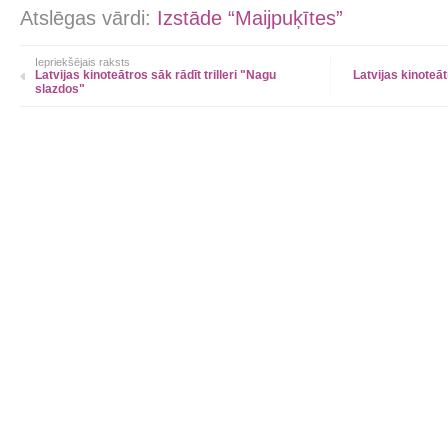
Atslēgas vārdi:
Izstāde “Maijpuķītes”
Iepriekšējais raksts
Latvijas kinoteātros sāk rādīt trilleri "Nagu
Latvijas kinoteāt
slazdos"