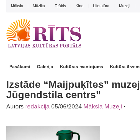
Māksla
Mūzika
Teātris
Kino
Literatūra
Muzeji
Pasākumi
Galerija
Kultūras mantojums
Kultūra ārzem
Izstāde “Maijpuķītes” muze
Jūgendstila centrs”
Autors
redakcija
05/06/2024
Māksla
Muzeji
·