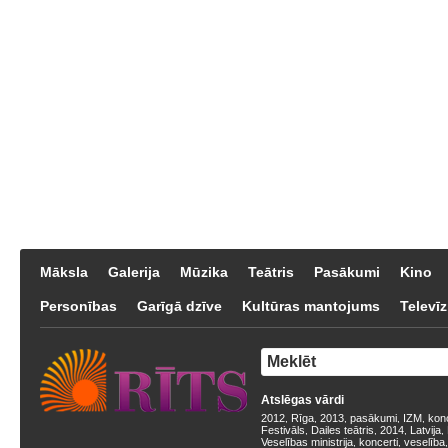
Māksla
Galerija
Mūzika
Teātris
Pasākumi
Kino
Personības
Garīgā dzīve
Kultūras mantojums
Televīz
Atslēgas vārdi
2012
Rīga
2013
pasākumi
IZM
kon
,
,
,
,
,
Festivāls
Dailes teātris
2014
Latvija
,
,
,
,
Veselības ministrija
koncerti
veselība
,
,