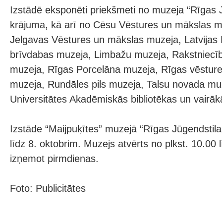
Izstādē eksponēti priekšmeti no muzeja “Rīgas J
krājuma, kā arī no Cēsu Vēstures un mākslas m
Jelgavas Vēstures un mākslas muzeja, Latvijas 
brīvdabas muzeja, Limbažu muzeja, Rakstniecī
muzeja, Rīgas Porcelāna muzeja, Rīgas vēsture
muzeja, Rundāles pils muzeja, Talsu novada muz
Universitātes Akadēmiskās bibliotēkas un vairāk
Izstāde “Maijpuķītes” muzejā “Rīgas Jūgendstil
līdz 8. oktobrim. Muzejs atvērts no plkst. 10.00 
izņemot pirmdienas.
Foto: Publicitātes