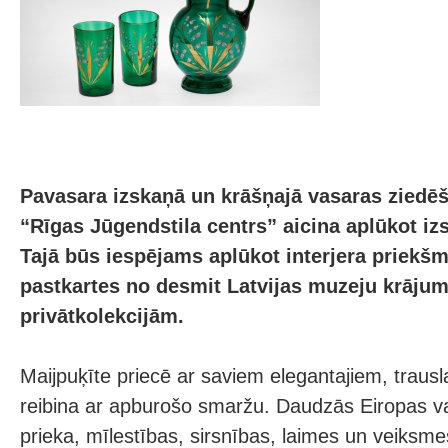
Pavasara izskaņā un krāšņajā vasaras ziedē
“Rīgas Jūgendstila centrs” aicina aplūkot izs
Tajā būs iespējams aplūkot interjera priekš
pastkartes no desmit Latvijas muzeju krāju
privātkolekcijām.
Maijpuķīte priecē ar saviem elegantajiem, traus
reibina ar apburošo smaržu. Daudzās Eiropas vals
prieka, mīlestības, sirsnības, laimes un veiksm