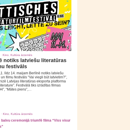
 ·
Kino
,
Kultūra ārzemēs
ē notiks latviešu literatūras
mu festivāls
1. līdz 14. maijam Berlīnē notiks latviešu
 un filmu festivāls “Vai viegli būt latvietim?”,
izē Latvijas literatūras eksporta platforma
iterature”. Festivālā tiks izrādītas filmas
94”, “Mātes piens”,…
 ·
Kino
,
Kultūra ārzemēs
balvu ceremonijā triumfē filma “Viss visur
s”