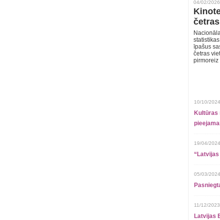
04/02/2026
Kinote
četras
Nacionāla
statistika
īpašus sa
četras vie
pirmoreiz
10/10/2024
Kultūras 
pieejamai
19/04/2024
“Latvijas
05/03/2024
Pasniegt
11/12/2023
Latvijas 