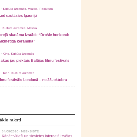
 ·
Kultūra ārzemēs
,
Mūzika
,
Pasākumi
nd uzstāsies Igaunijā
 ·
Kultūra ārzemēs
,
Māksla
rejā skatāma izstāde “Drošie horizonti:
laikmetīgā keramika”
 ·
Kino
,
Kultūra ārzemēs
ākas jau piektais Baltijas filmu festivāls
 ·
Kino
,
Kultūra ārzemēs
filmu festivāls Londonā – no 28. oktobra
ākie raksti
04/08/2026 ·
NEEKSISTE
Kāpēc vīrieši un sievietes internetā izvēlas