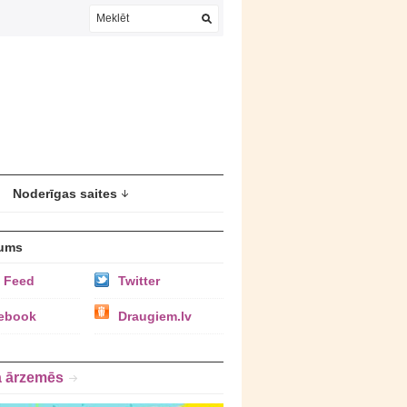
Noderīgas saites
ums
 Feed
Twitter
ebook
Draugiem.lv
a ārzemēs