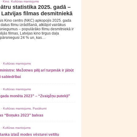
 ·
Kino
,
Kultūras mantojums
ātru statistika 2025. gadā –
 Latvijas filmas desmitniekā
is Kino centrs (NKC) apkopojis 2025. gada
s datus filmu izrādīšanā, atklājot vairākus
sniegumus – populārāko filmu desmitniekā ir
tējās filmas, Latvijas kino tirgus daļa
 pārsniegusi 24 % un, kas…
 ·
Kultūras mantojums
ministre: Mežotnes pilij arī turpmāk ir jābūt
 sabiedrībai
 ·
Kultūras mantojums
 gada monēta 2023” – “Zvaigžņu putekļi”
 ·
Kultūras mantojums
,
Pasākumi
as “Boņuks 2023” balvas
 ·
Kultūras mantojums
Banka izlaiž modes vēsturei veltītu