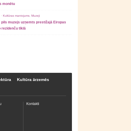
as monētu
 ·
Kultūras mantojums
,
Muzeji
 pils muzejs uzņemts prestižajā Eiropas
 rezidenču tīklā
ektūra
Kultūra ārzemēs
u
Kontakti