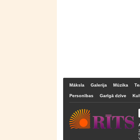
Māksla
Galerija
Mūzika
Te
Personības
Garīgā dzīve
Kul
F
V