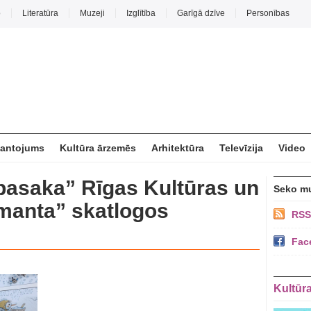
o
Literatūra
Muzeji
Izglītība
Garīgā dzīve
Personības
mantojums
Kultūra ārzemēs
Arhitektūra
Televīzija
Video
pasaka” Rīgas Kultūras un
Seko m
Imanta” skatlogos
RSS
Fac
Kultūr