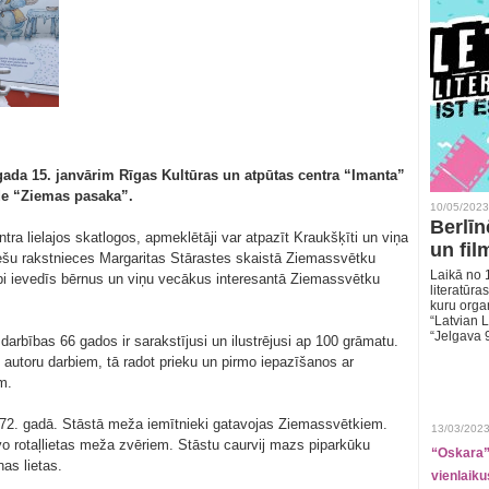
gada 15. janvārim Rīgas Kultūras un atpūtas centra “Imanta”
de “Ziemas pasaka”.
10/05/2023
Berlīn
ntra lielajos skatlogos, apmeklētāji var atpazīt Kraukšķīti un viņa
un fil
viešu rakstnieces Margaritas Stārastes skaistā Ziemassvētku
Laikā no 1
bi ievedīs bērnus un viņu vecākus interesantā Ziemassvētku
literatūras
kuru organ
“Latvian L
“Jelgava 
arbības 66 gados ir sarakstījusi un ilustrējusi ap 100 grāmatu.
u autoru darbiem, tā radot prieku un pirmo iepazīšanos ar
m.
1972. gadā. Stāstā meža iemītnieki gatavojas Ziemassvētkiem.
13/03/2023
vo rotaļlietas meža zvēriem. Stāstu caurvij mazs piparkūku
“Oskara” 
nas lietas.
vienlaiku