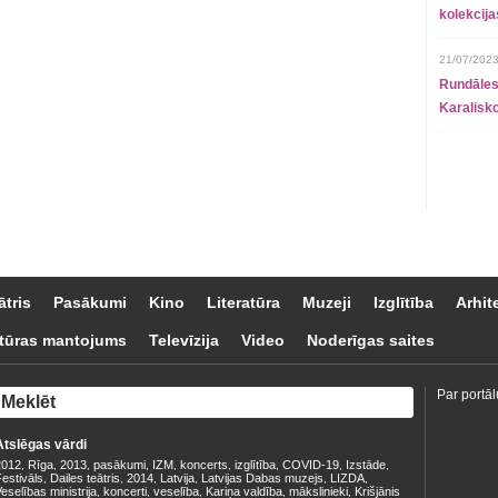
kolekcij
21/07/2023
Rundāles
Karalisko
ātris
Pasākumi
Kino
Literatūra
Muzeji
Izglītība
Arhit
tūras mantojums
Televīzija
Video
Noderīgas saites
Par portāl
Atslēgas vārdi
2012
Rīga
2013
pasākumi
IZM
koncerts
izglītība
COVID-19
Izstāde
,
,
,
,
,
,
,
,
,
estivāls
Dailes teātris
2014
Latvija
Latvijas Dabas muzejs
LIZDA
,
,
,
,
,
,
eselības ministrija
koncerti
veselība
Kariņa valdība
mākslinieki
Krišjānis
,
,
,
,
,