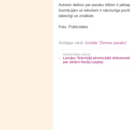
Autores darbos par pasaku tēliem ir pārta
ilustrācijām un tekstiem ir raksturīga pozit
labestīgi un zinātkāri.
Foto: Publicitātes
Atslēgas vārdi:
Izstāde “Ziemas pasaka”
Iepriekšējais raksts
Latvijas Televīzijā pirmizrādīs dokumentā
par aktieri Hariju Liepiņu