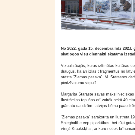
No 2022. gada 15. decembra līdz 2023. 
skatlogos visu diennakti skatāma izstā
Vizualizācijās, kuras izlīmētas kultūras ce
draugus, kā arī izlasīt fragmentus no lat
stāsta “Ziemas pasaka”. M. Stārastes dar
piedzīvojumu virpulī.
Margarita Stāraste savas mākslinieciskās d
Ilustrācijas tapušas arī vairāk nekā 40 cit
grāmatu daudzām Latvijas bērnu paaudzē
“Ziemas pasaka” sarakstīta un ilustrēta 
Sniegbaltīte cep piparkūkas, bet rūķi gata
vīriņš Kraukšķītis, ar kuru notiek brīnumai