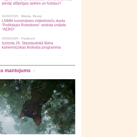
pilnīgi atšķirīgas spēles un hobijus?
04/08/2026 ·
Māksla
,
Muzeji
LNMM norisināsies mākslinieču dueta
“Poētiskais Robotisms” veidota izstāde
“AERO”
05/08/2026 ·
Pasākumi
Izziņota 26. Starptautiskā Baha
kamermūzikas festivāla programma
as mantojums