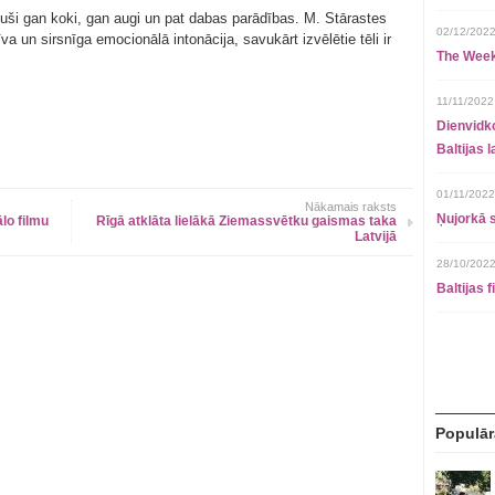
puši gan koki, gan augi un pat dabas parādības. M. Stārastes
02/12/2022
īva un sirsnīga emocionālā intonācija, savukārt izvēlētie tēli ir
The Week
11/11/2022
Dienvidko
Baltijas 
01/11/2022
Nākamais raksts
Ņujorkā s
lo filmu
Rīgā atklāta lielākā Ziemassvētku gaismas taka
Latvijā
28/10/2022
Baltijas 
Populār