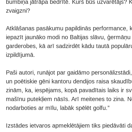
bumbiņa jātrāpa bedrītē. Kurš būs uzvarētājs? K
zvaigzni?
Atklāšanas pasākumu papildinās performance, k
iepazīt jaunāko modi no Baltijas slāvu, ģermāņu
garderobes, kā arī sadzirdēt kādu tautā populār
izpildījumā.
Paši autori, runājot par gaidāmo personālizstādi,
un poētiskie gēni kantoru dendijos raisa skaudī
zinām, ka, iespējams, kopā pavadītais laiks ir 
mašīnu putekļiem nāsīs. Arī meitenes to zina. N
nodarboties ar mīlu, labāk spēlēt golfu.”
Izstādes ietvaros apmeklētājiem tiks piedāvāti da