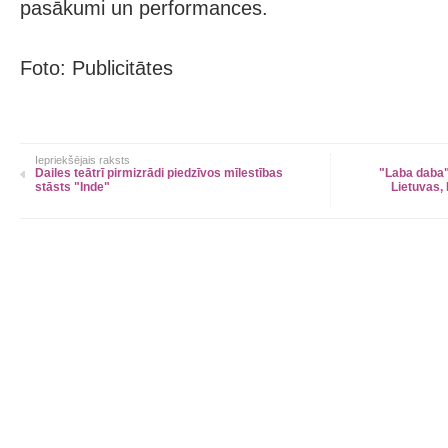
pasākumi un performances.
Foto: Publicitātes
Iepriekšējais raksts
Dailes teātrī pirmizrādi piedzīvos mīlestības
"Laba daba
stāsts "Inde"
Lietuvas, 