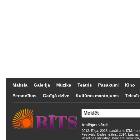
Māksla
Galerija
Mūzika
Teātris
Pasākumi
Kino
Personības
Garīgā dzīve
Kultūras mantojums
Televīz
Atslēgas vārdi
2012
Rīga
2013
pasākumi
IZM
kon
,
,
,
,
,
Festivāls
Dailes teātris
2014
Latvija
,
,
,
,
Veselības ministrija
koncerti
veselība
,
,