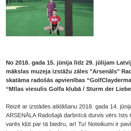
No 2018. gada 15. jūnija līdz 29. jūlijam Latv
mākslas muzeja izstāžu zāles "Arsenāls" Ra
skatāma radošās apvienības “GolfClayderma
“Mīlas viesulis Golfa klubā / Sturm der Liebe
Reizē ar izstādes atklāšanu 2018. gada 14. jūnij
ARSENĀLA Radošajā darbnīcā durvis vērs īsts G
varēs kļūt par tā biedru, arī Tu! Noteikumi ir pa