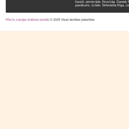
Kariņš
pirmizrāde
Eirovīzija
Daniels 
,
,
,
pasākums
izrāde
Sinfonietta Rīga
Li
,
,
,
Rīts.lv, Latvijas kultūras portāls
© 2026 Visas tiesības paturētas