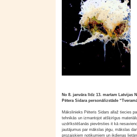
No 8. janvāra līdz 13. martam Latvijas
Pētera Sidara personālizstāde “Tveramā
Mākslinieks Pēteris Sidars allaž tiecies p
tehnikās un izmantojot atšķirīgus materiāl
uzdrīkstēšanās pievērsties it kā nesavien
jautājumus par mākslas jēgu, mākslas darb
prozaiskiem notikumiem un ikdienas lietā