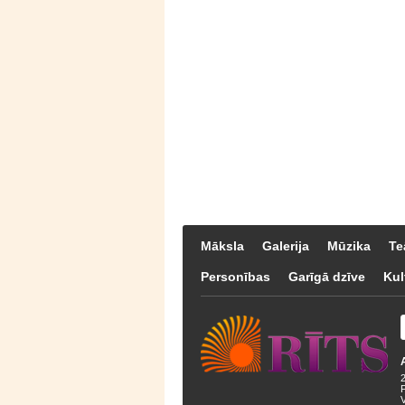
Māksla
Galerija
Mūzika
Te
Personības
Garīgā dzīve
Kul
F
V