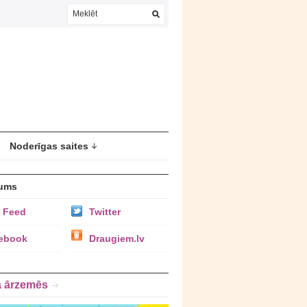
Noderīgas saites
ums
 Feed
Twitter
ebook
Draugiem.lv
a ārzemēs