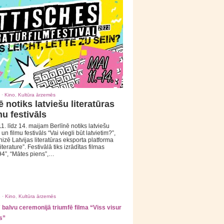
 ·
Kino
,
Kultūra ārzemēs
ē notiks latviešu literatūras
mu festivāls
1. līdz 14. maijam Berlīnē notiks latviešu
 un filmu festivāls “Vai viegli būt latvietim?”,
izē Latvijas literatūras eksporta platforma
iterature”. Festivālā tiks izrādītas filmas
94”, “Mātes piens”,…
 ·
Kino
,
Kultūra ārzemēs
balvu ceremonijā triumfē filma “Viss visur
s”