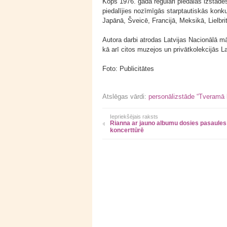
Kopš 1976. gada regulāri piedalās izstādēs
piedalījies nozīmīgās starptautiskās konkur
Japānā, Šveicē, Francijā, Meksikā, Lielbri
Autora darbi atrodas Latvijas Nacionālā 
kā arī citos muzejos un privātkolekcijās La
Foto: Publicitātes
Atslēgas vārdi:
personālizstāde “Tveramā 
Iepriekšējais raksts
Rianna ar jauno albumu dosies pasaules
koncerttūrē