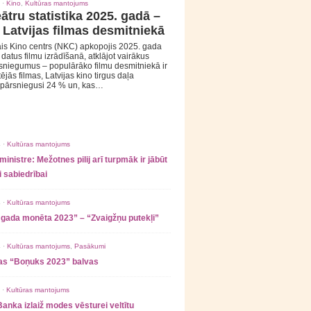
 ·
Kino
,
Kultūras mantojums
ātru statistika 2025. gadā –
 Latvijas filmas desmitniekā
is Kino centrs (NKC) apkopojis 2025. gada
s datus filmu izrādīšanā, atklājot vairākus
sniegumus – populārāko filmu desmitniekā ir
tējās filmas, Latvijas kino tirgus daļa
 pārsniegusi 24 % un, kas…
 ·
Kultūras mantojums
ministre: Mežotnes pilij arī turpmāk ir jābūt
 sabiedrībai
 ·
Kultūras mantojums
 gada monēta 2023” – “Zvaigžņu putekļi”
 ·
Kultūras mantojums
,
Pasākumi
as “Boņuks 2023” balvas
 ·
Kultūras mantojums
Banka izlaiž modes vēsturei veltītu