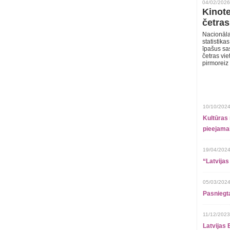
04/02/2026
Kinote
četras
Nacionāla
statistika
īpašus sa
četras vie
pirmoreiz
10/10/2024
Kultūras 
pieejamai
19/04/2024
“Latvijas
05/03/2024
Pasniegt
11/12/2023
Latvijas 