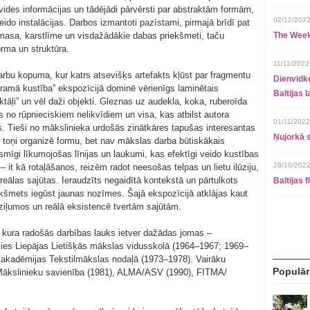
 vides informācijas un tādējādi pārvērsti par abstraktām formām,
02/12/2022
eido instalācijas. Darbos izmantoti pazīstami, pirmajā brīdī pat
astmasa, karstlīme un visdažādākie dabas priekšmeti, taču
The Week
rma un struktūra.
11/11/2022
darbu kopuma, kur katrs atsevišķs artefakts kļūst par fragmentu
Dienvidko
eramā kustība” ekspozīcijā dominē vērienīgs laminētais
Baltijas 
ktāļi” un vēl daži objekti. Gleznas uz audekla, koka, ruberoīda
tas no rūpnieciskiem nelikvīdiem un visa, kas atbilst autora
01/11/2022
s. Tieši no mākslinieka urdošās zinātkāres tapušas interesantas
Ņujorkā s
i toņi organizē formu, bet nav mākslas darba būtiskākais
smīgi līkumojošas līnijas un laukumi, kas efektīgi veido kustības
28/10/2022
 it kā rotaļāšanos, reizēm radot neesošas telpas un lietu ilūziju,
rreālas sajūtas. Ieraudzīts negaidītā kontekstā un pārtulkots
Baltijas 
iekšmets iegūst jaunas nozīmes. Šajā ekspozīcijā atklājas kaut
ziļumos un reālā eksistencē tvertām sajūtām.
s, kura radošās darbības lauks ietver dažādas jomas –
cījies Liepājas Lietišķās mākslas vidusskolā (1964–1967; 1969–
as akadēmijas Tekstilmākslas nodaļā (1973–1978). Vairāku
Populār
s Mākslinieku savienība (1981), ALMA/ASV (1990), FITMA/