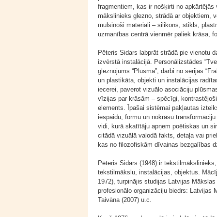
fragmentiem, kas ir nošķirti no apkārtējās
mākslinieks glezno, strādā ar objektiem, v
mulsinoši materiāli – silikons, stikls, pl
uzmanības centrā vienmēr paliek krāsa, fo
Pēteris Sidars labprāt strādā pie vienotu 
izvērstā instalācijā. Personālizstādes “Tv
gleznojums “Plūsma”, darbi no sērijas “Fra
un plastikāta, objekti un instalācijas radī
iecerei, paverot vizuālo asociāciju plūsma
vīzijas par krāsām – spēcīgi, kontrastējoš
elements. Īpašai sistēmai pakļautas izteik
iespaidu, formu un nokrāsu transformāciju –
vidi, kurā skatītāju apņem poētiskas un si
citādā vizuālā valodā fakts, detaļa vai pr
kas no filozofiskām dīvainas bezgalības d
Pēteris Sidars (1948) ir tekstilmāksliniek
tekstilmākslu, instalācijas, objektus. Mā
1972), turpinājis studijas Latvijas Māksl
profesionālo organizāciju biedrs: Latvija
Taivāna (2007) u.c.