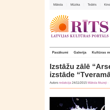
Māksla
Mūzika
Teātris
Kin
Pasākumi
Galerija
Kultūras 
Izstāžu zālē “Ar
izstāde “Tveramā
Autors
redakcija
24/11/2015
Māksla
Muzeji
·