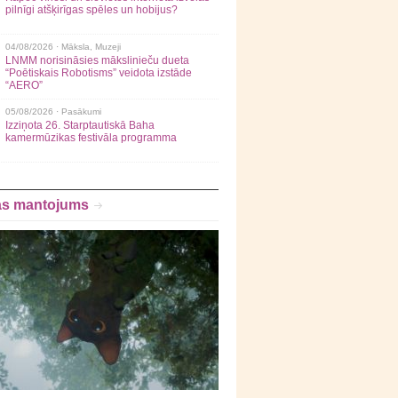
pilnīgi atšķirīgas spēles un hobijus?
04/08/2026 ·
Māksla
,
Muzeji
LNMM norisināsies mākslinieču dueta
“Poētiskais Robotisms” veidota izstāde
“AERO”
05/08/2026 ·
Pasākumi
Izziņota 26. Starptautiskā Baha
kamermūzikas festivāla programma
as mantojums