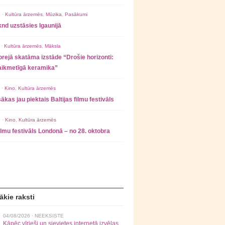
 ·
Kultūra ārzemēs
,
Mūzika
,
Pasākumi
nd uzstāsies Igaunijā
 ·
Kultūra ārzemēs
,
Māksla
rejā skatāma izstāde “Drošie horizonti:
laikmetīgā keramika”
 ·
Kino
,
Kultūra ārzemēs
ākas jau piektais Baltijas filmu festivāls
 ·
Kino
,
Kultūra ārzemēs
filmu festivāls Londonā – no 28. oktobra
ākie raksti
04/08/2026 ·
NEEKSISTE
Kāpēc vīrieši un sievietes internetā izvēlas