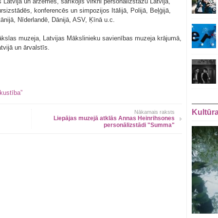
 Latvijā un ārzemēs, sarīkojis virkni personālizstāžu Latvijā,
sizstādēs, konferencēs un simpozijos Itālijā, Polijā, Beļģijā,
tānijā, Nīderlandē, Dānijā, ASV, Ķīnā u.c.
mākslas muzeja, Latvijas Mākslinieku savienības muzeja krājumā,
tvijā un ārvalstīs.
kustība”
Kultūr
Nākamais raksts
Liepājas muzejā atklās Annas Heinrihsones
personālizstādi "Summa"