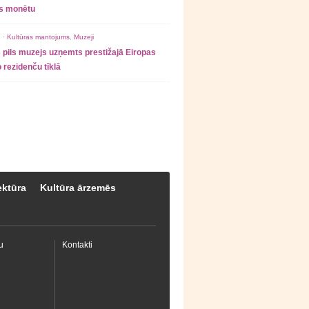
as monētu
 ·
Kultūras mantojums
,
Muzeji
 pils muzejs uzņemts prestižajā Eiropas
 rezidenču tīklā
ektūra
Kultūra ārzemēs
u
Kontakti