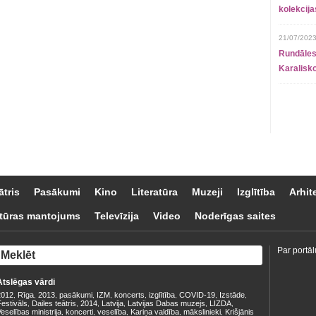
kolekcij
21/07/2023
Rundāles
Karalisko
ātris
Pasākumi
Kino
Literatūra
Muzeji
Izglītība
Arhit
tūras mantojums
Televīzija
Video
Noderīgas saites
Par portāl
Atslēgas vārdi
2012
Rīga
2013
pasākumi
IZM
koncerts
izglītība
COVID-19
Izstāde
,
,
,
,
,
,
,
,
,
estivāls
Dailes teātris
2014
Latvija
Latvijas Dabas muzejs
LIZDA
,
,
,
,
,
,
eselības ministrija
koncerti
veselība
Kariņa valdība
mākslinieki
Krišjānis
,
,
,
,
,