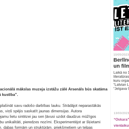
10/05/2023
Berlīn
un fil
Laikā no 1
literatūras
kuru organ
“Latvian L
“Jelgava 
 Nacionālā mākslas muzeja izstāžu zālē Arsenāls būs skatāma
 kustība”.
aplašināt savu radošo darbības lauku. Strādājot neparastākās
us, viņš spējis saskatīt jaunas dimensijas. Autora
13/03/2023
ojamu lietu sintēzei jau sen ļāvusi uzdot daudzus mūžīgos
“Oskara” 
u unikalitāti, pieredzes nozīmi. Eksperimentējot ar šķietami
vienlaiku
m, dabas formām un struktūrām, priekšmetiem un telpas