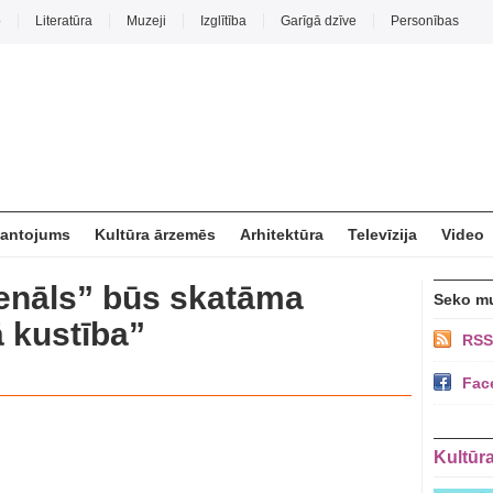
o
Literatūra
Muzeji
Izglītība
Garīgā dzīve
Personības
mantojums
Kultūra ārzemēs
Arhitektūra
Televīzija
Video
senāls” būs skatāma
Seko m
 kustība”
RSS
Fac
Kultūr