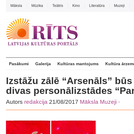
Māksla
Mūzika
Teātris
Kino
Literatūra
Muzeji
Pasākumi
Galerija
Kultūras mantojums
Kultūra ārzem
Izstāžu zālē “Arsenāls” bū
divas personālizstādes “Par
Autors
redakcija
21/08/2017
Māksla
Muzeji
·