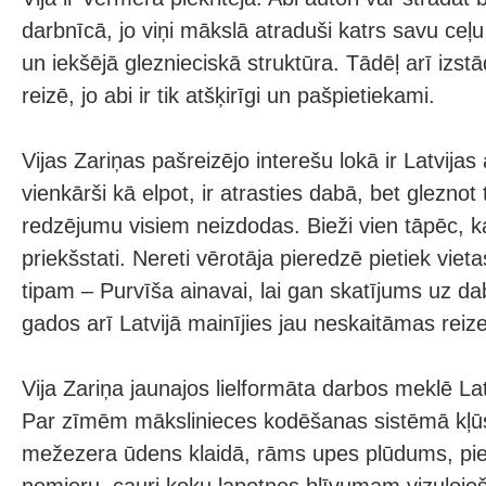
darbnīcā, jo viņi mākslā atraduši katrs savu ceļ
un iekšējā gleznieciskā struktūra. Tādēļ arī izstā
reizē, jo abi ir tik atšķirīgi un pašpietiekami.
Vijas Zariņas pašreizējo interešu lokā ir Latvijas
vienkārši kā elpot, ir atrasties dabā, bet gleznot 
redzējumu visiem neizdodas. Bieži vien tāpēc, k
priekšstati. Nereti vērotāja pieredzē pietiek viet
tipam – Purvīša ainavai, lai gan skatījums uz d
gados arī Latvijā mainījies jau neskaitāmas reiz
Vija Zariņa jaunajos lielformāta darbos meklē La
Par zīmēm mākslinieces kodēšanas sistēmā kļū
mežezera ūdens klaidā, rāms upes plūdums, pies