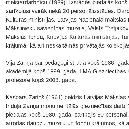
meistardarbnīcu (1989). Izstādēs piedalās kopš
sarīkojusi vairāk nekā 20 personālizstādes. Darb
Kultūras ministrijas, Latvijas Nacionālā mākslas 
Mākslinieku savienības muzeja, Valsts Tretjakova 
Mākslas fonda, Krievijas Kultūras ministrijas, T
krājumā, kā arī neskaitāmās privātajās kolekcijā
Vija Zariņa par pedagoģi strādā kopš 1986. gada
akadēmijā kopš 1999. gada, LMA Glezniecības k
profesore kopš 2008. gada.
Kaspars Zariņš (1961) beidzis Latvijas Mākslas
Induļa Zariņa monumentālās glezniecības darbnī
piedalās kopš 1980. gada, sarīkojis 30 personāl
atrodas daudzu muzeju un fondu krājumos, kā ar