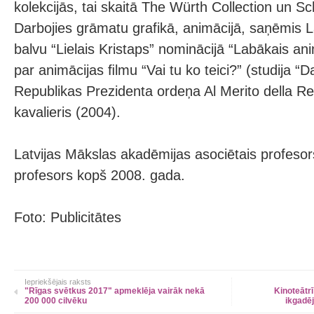
kolekcijās, tai skaitā The Würth Collection un Sc
Darbojies grāmatu grafikā, animācijā, saņēmis La
balvu “Lielais Kristaps” nominācijā “Labākais an
par animācijas ﬁlmu “Vai tu ko teici?” (studija “Da
Republikas Prezidenta ordeņa Al Merito della Re
kavalieris (2004).
Latvijas Mākslas akadēmijas asociētais profeso
profesors kopš 2008. gada.
Foto: Publicitātes
Iepriekšējais raksts
"Rīgas svētkus 2017" apmeklēja vairāk nekā
Kinoteātr
200 000 cilvēku
ikgadēj