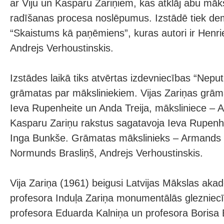
ar Viju un Kasparu Zariņiem, kas atklāj abu māk
radīšanas procesa noslēpumus. Izstādē tiek dem
“Skaistums kā paņēmiens”, kuras autori ir Henri
Andrejs Verhoustinskis.
Izstādes laikā tiks atvērtas izdevniecības “Nepu
grāmatas par māksliniekiem. Vijas Zariņas grāma
Ieva Rupenheite un Anda Treija, māksliniece – A
Kasparu Zariņu rakstus sagatavoja Ieva Rupenhe
Inga Bunkše. Grāmatas mākslinieks – Armands Z
Normunds Brasliņš, Andrejs Verhoustinskis.
Vija Zariņa (1961) beigusi Latvijas Mākslas aka
profesora Induļa Zariņa monumentālās glezniecī
profesora Eduarda Kalniņa un profesora Borisa 