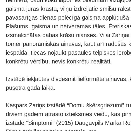
nemieru, cauri koku lapotnes blīvumam vizuļojo
gaisma jūras krastā, viļņu izdreijātie smilšu raks
pavasarīgas dienas pelēcīgā gaisma applūdušā t
Plašums, gaisma un netveramas tāles. Ēteriska
izsmalcinātas dabas krāsu nianses. Vijai Zariņai 
tomēr panorāmiskās ainavas, kaut arī radušās k
iespaidā, tiecas nojaukt pasaules telpiskos iero
konkrētu vērtību, nevis konkrētu realitāti.
Izstādē iekļautas divdesmit lielformāta ainavas,
pusotra gada laikā.
Kaspars Zariņs izstādē “Domu šķērsgriezumi” tur
diviem gadiem atrasto izteiksmes veidu, kas pirm
izstādē “Simptomi” (2015) Daugavpils Marka Ro