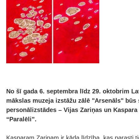
No šī gada 6. septembra līdz 29. oktobrim La
mākslas muzeja izstāžu zālē "Arsenāls" būs
personālizstādes – Vijas Zariņas un Kaspara 
“Paralēli”.
Kasparam Zariņam ir kāda līdzība, kas parasti ti