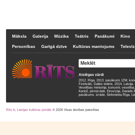
Māksla
Galerija
Mūzika
Teātris
Pasākumi
Kino
Personības
Garīgā dzīve
Kultūras mantojums
Televīz
Atslēgas vārdi
2012
Rīga
2013
pasākumi
IZM
kon
,
,
,
,
,
Festivāls
Dailes teātris
2014
Latvija
,
,
,
,
Veselības ministrija
koncerti
veselība
,
,
Kariņš
pirmizrāde
Eirovīzija
Daniels 
,
,
,
pasākums
izrāde
Sinfonietta Rīga
Li
,
,
,
Rīts.lv, Latvijas kultūras portāls
© 2026 Visas tiesības paturētas