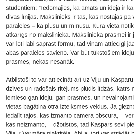
studentiem: “Iedomājies, ka amats un ideja ir kā
divas līnijas. Mākslinieks ir tas, kas nostājas p
paralēles – kā plusu un mīnusu. Kurā vietā noti
atkarīgs no mākslinieka. Mākslinieka prasmei ir jā
var ļoti labi saprast formu, tad viņam attiecīgi jāa
abas paralēles savieno. Var būt tūkstošiem ideju
prasmes, nekas nesanāk.”
Atbilstoši to var attiecināt arī uz Viju un Kaspar
dzīves un radošais ritējums plūdis līdzās, katrs 
iemieso gan ideju, gan prasmes, un nevainojami 
vietas bagātina otra izteiksmes veidus. Ja glezno
iedalīt tajos, kas izmanto camera obscura, – ver
kas neizmanto, – džotistos, tad Kaspars sevi pie
Vija ir Vermēra piekritēja. Abi autori var strādāt 