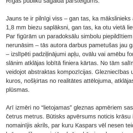
Rīgas publiku sagaida pārsteigums.
Jauns te ir pilnīgi viss – gan tas, ka māksliniek
1,8 mm biezu saplāksni, gan tas, ka otu vietā li
Par figūrām un paradoksālu simbolu piepildītie
nerunāsim – tās autora darbus pametušas jau ga
– izslīpēti padziļinājumi apļu, ovālu vai amēbu f
slānim atklājas lobītā finiera kārtas. No tām sal
veidojot abstraktas kompozīcijas. Glezniecības u
kuros, nošķirtas no realitātes attēlojuma, atklā
plūsmas.
Arī izmēri no “lietojamas” gleznas apmēriem sas
četrus metrus. Būtisks apvērsums noticis krāsu
nomainījis akrils, par kuru Kaspars vēl nesen tei