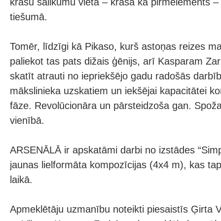
krāsu salikumu vietā – krāsa kā pirmelements –
tiešumā.
Tomēr, līdzīgi kā Pikaso, kurš astoņas reizes ma
paliekot tas pats dižais ģēnijs, arī Kasparam Z
skatīt atrauti no iepriekšējo gadu radošās darbīb
mākslinieka uzskatiem un iekšējai kapacitātei ko
fāze. Revolūcionāra un pārsteidzoša gan. Spož
vienībā.
ARSENĀLĀ ir apskatāmi darbi no izstādes “Sim
jaunas lielformāta kompozīcijas (4x4 m), kas t
laikā.
Apmeklētāju uzmanību noteikti piesaistīs Ģirta Vi