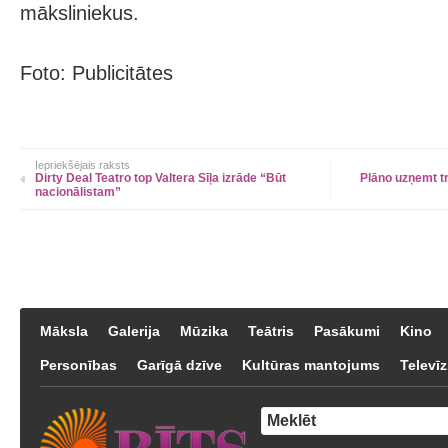
māksliniekus.
Foto: Publicitātes
Iepriekšējais raksts
Dirty Deal Teatro top Valtera Sīļa izrāde “Būt
Plāno uzņemt tr
nacionālistam”
Māksla
Galerija
Mūzika
Teātris
Pasākumi
Kino
Personības
Garīgā dzīve
Kultūras mantojums
Televīz