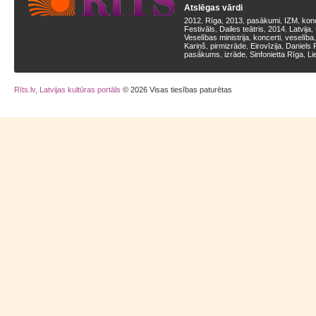
Atslēgas vārdi
2012
Rīga
2013
pasākumi
IZM
kon
,
,
,
,
,
Festivāls
Dailes teātris
2014
Latvija
,
,
,
,
Veselības ministrija
koncerti
veselība
,
,
Kariņš
pirmizrāde
Eirovīzija
Daniels 
,
,
,
pasākums
izrāde
Sinfonietta Rīga
Li
,
,
,
Rīts.lv, Latvijas kultūras portāls
© 2026 Visas tiesības paturētas