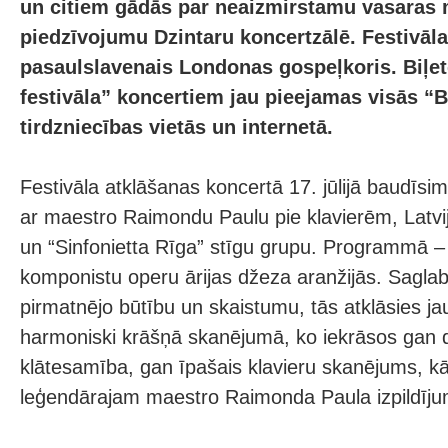
un citiem gādās par neaizmirstamu vasaras 
piedzīvojumu Dzintaru koncertzālē. Festivāla 
pasaulslavenais Londonas gospeļkoris. Biļe
festivāla” koncertiem jau pieejamas visās “B
tirdzniecības vietās un internetā.
Festivāla atklāšanas koncertā 17. jūlijā baudī
ar maestro Raimondu Paulu pie klavierēm, Latvi
un “Sinfonietta Rīga” stīgu grupu. Programmā –
komponistu operu ārijas džeza aranžijās. Saglab
pirmatnējo būtību un skaistumu, tās atklāsies j
harmoniski krāšņā skanējumā, ko iekrāsos gan
klātesamība, gan īpašais klavieru skanējums, kā
leģendārajam maestro Raimonda Paula izpildīj