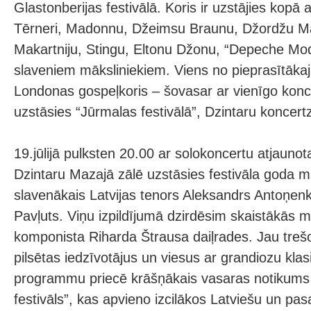
Glastonberijas festivālā. Koris ir uzstājies kopā 
Tērneri, Madonnu, Džeimsu Braunu, Džordžu Ma
Makartniju, Stingu, Eltonu Džonu, “Depeche Mod
slaveniem māksliniekiem. Viens no pieprasītāka
Londonas gospeļkoris – šovasar ar vienīgo koncer
uzstāsies “Jūrmalas festivālā”, Dzintaru koncert
19.jūlijā pulksten 20.00 ar solokoncertu atjaunot
Dzintaru Mazajā zālē uzstāsies festivāla goda m
slavenākais Latvijas tenors Aleksandrs Antoņenk
Pavļuts. Viņu izpildījumā dzirdēsim skaistākās m
komponista Riharda Štrausa daiļrades. Jau tre
pilsētas iedzīvotājus un viesus ar grandiozu kla
programmu priecē krāšņākais vasaras notikums
festivāls”, kas apvieno izcilākos Latviešu un pa