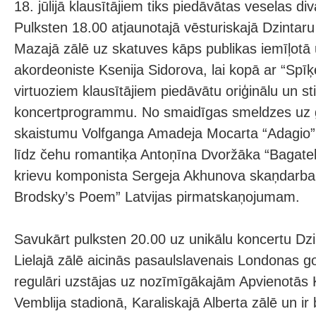
18. jūlijā klausītājiem tiks piedāvātas veselas 
Pulksten 18.00 atjaunotajā vēsturiskajā Dzintaru
Mazajā zālē uz skatuves kāps publikas iemīļotā u
akordeoniste Ksenija Sidorova, lai kopā ar “Spīķ
virtuoziem klausītājiem piedāvātu oriģinālu un sti
koncertprogrammu. No smaidīgas smeldzes uz g
skaistumu Volfganga Amadeja Mocarta “Adagio”
līdz čehu romantiķa Antoņīna Dvoržāka “Bagat
krievu komponista Sergeja Akhunova skaņdarba
Brodsky’s Poem” Latvijas pirmatskaņojumam.
Savukārt pulksten 20.00 uz unikālu koncertu Dzi
Lielajā zālē aicinās pasaulslavenais Londonas go
regulāri uzstājas uz nozīmīgākajām Apvienotās 
Vemblija stadionā, Karaliskajā Alberta zālē un ir 