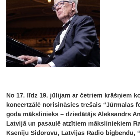
No 17. līdz 19. jūlijam ar četriem krāšņiem 
koncertzālē norisināsies trešais “Jūrmalas fe
goda mākslinieks – dziedātājs Aleksandrs A
Latvijā un pasaulē atzītiem māksliniekiem 
Kseniju Sidorovu, Latvijas Radio bigbendu, “