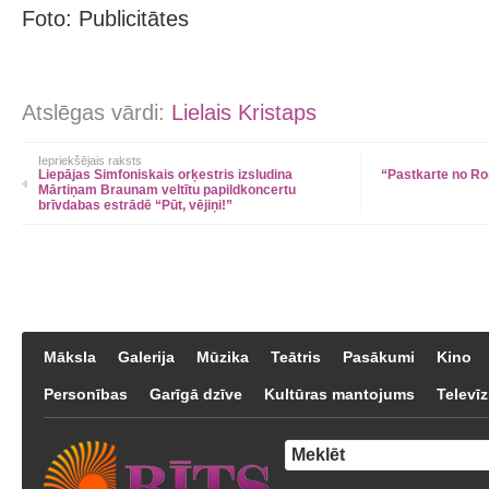
Foto: Publicitātes
Atslēgas vārdi:
Lielais Kristaps
Iepriekšējais raksts
Liepājas Simfoniskais orķestris izsludina
“Pastkarte no Ro
Mārtiņam Braunam veltītu papildkoncertu
brīvdabas estrādē “Pūt, vējiņi!”
Māksla
Galerija
Mūzika
Teātris
Pasākumi
Kino
Personības
Garīgā dzīve
Kultūras mantojums
Televīz