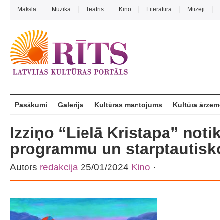
Māksla
Mūzika
Teātris
Kino
Literatūra
Muzeji
Pasākumi
Galerija
Kultūras mantojums
Kultūra ārzem
Izziņo “Lielā Kristapa” not
programmu un starptautisko
Autors
redakcija
25/01/2024
Kino
·