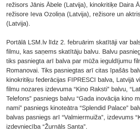
režisors Jānis Ābele (Latvija), kinokritiķe Daira Ā
režisore Ieva Ozoliņa (Latvija), režisore un aktr
(Latvija).
Portālā LSM.lv līdz 2. februārim skatītāji var ba
filmu, kas saņems skatītāju balvu. Balvu pasni
tiks pasniegta arī balva par mūža ieguldījumu fi
Romanovai. Tiks pasniegtas arī citas īpašās bal
kinokritiķu federācijas FIPRESCI balva, Latvijā v
filmu nozares izdevuma “Kino Raksti” balvu, “Lat
Telefons” pasniegs balvu “Gada inovācija kino m
nami” pasniegs kinoteātra “Splendid Palace” balv
balvas pasniegs arī “Valmiermuiža”, izdevums “K
izdevniecība “Žurnāls Santa”.