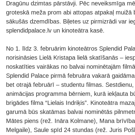
Dragūnu dzimtas pārstāvji. Pēc neveiksmīga mē
groteskā meža prom abi attopas atpakaļ muižā br
sākušās dzemdības. Biļetes uz pirmizrādi var ie
splendidpalace.lv un kinoteātra kasē.
No 1. līdz 3. februārim kinoteātros Splendid Pa
norisināsies Lielā Kristapa lielā skatīšanās – i
noskatīties vairākas no balvai nominētajām film
Splendid Palace pirmā februāra vakarā gaidāma
bet otrajā februārī – studentu filmas. Sestdienu,
animācijas programma bērniem, kurā iekļauta bū
brigādes filma “Lielais Indriķis”. Kinoteātra maza
garumā būs skatāmas balvai nominētās pilnmetr
Mātes piens (rež. Ināra Kolmane), Mana brīvība 
Melgaile), Saule spīd 24 stundas (rež. Juris Po