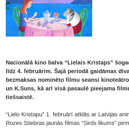
Nacionālā kino balva “Lielais Kristaps” šoga
līdz 4. februārim. Šajā periodā gaidāmas div
bezmaksas nominēto filmu seansi kinoteātro
un K.Suns, kā arī visā pasaulē pieejama fi
tiešsaistē.
“Lielo Kristapu” 1. februārī atklās ar Latvijas an
Rozes Stiebras jaunās filmas “Sirds likums” pirm