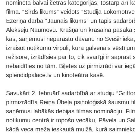
nominēta balvai četrās kategorijās, tostarp arī 
filma. “Sirds likums” veidots “Studijā Lokomotīv
Ezeriņa darba “Jaunais likums” un tapis sadarbī
Alekseju Naumovu. Krāšņā un krāsainā pasaka s
kas, saņēmusi neparastu dāvanu no Svešinieka,
izraisot notikumu virpuli, kura galvenais vēstīju
režisore, izrādīsies par to, cik svarīgi ir saprast
nebaidīties no tām. Biļetes uz pirmizrādi var ieg
splendidpalace.lv un kinoteātra kasē.
Savukārt 2. februārī sadarbībā ar studiju “Griffo
pirmizrādīta Reiņa Ūbeļa psiholoģiskā šausmu fi
saņēmusi labākās debijas filmas nomināciju. Fil
notikumu centrā ir topošo vecāku, Pāvela un S
kādā veca meža ieskautā muižā, kurā saimniek