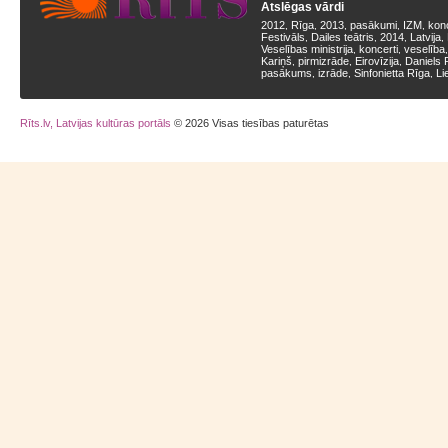
Atslēgas vārdi
2012
Rīga
2013
pasākumi
IZM
kon
,
,
,
,
,
Festivāls
Dailes teātris
2014
Latvija
,
,
,
,
Veselības ministrija
koncerti
veselība
,
,
Kariņš
pirmizrāde
Eirovīzija
Daniels 
,
,
,
pasākums
izrāde
Sinfonietta Rīga
Li
,
,
,
Rīts.lv, Latvijas kultūras portāls
© 2026 Visas tiesības paturētas