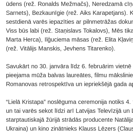
ūdens (rež. Ronalds Mežmačs), Neredzamā cīņa
Sarnets), Bezkaunīgie (rež. Aiks Karapetjans). 
sestdienā varēs iepazīties ar pilnmetrāžas dok
Viss būs labi (rež. Staņislavs Tokalovs), Mēs ti
Marta Herca), Ilģuciema māsas (rež. Elita Kļavi
(rež. Vitālijs Manskis, Jevhens Titarenko).
Savukārt no 30. janvāra līdz 6. februārim vietnē
pieejama mūža balvas laureātes, filmu mākslini
Romanovas retrospektīva un iepriekšējā gada apb
“Lielā Kristapa” noslēguma ceremonija notiks 4. f
un tai varēs sekot līdzi arī Latvijas Televīzijā u
starptautiskajā žūrijā strādās producente Natālija
Ukraina) un kino zinātnieks Klauss Lēzers (Claus