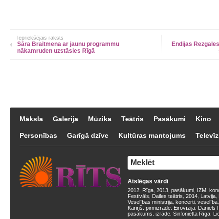
Iepriekšējais raksts
Sāra Braitmena ar jaunu programmu
Endijas Rezgale
nākamruden uzstāsies Rīgā
Māksla
Galerija
Mūzika
Teātris
Pasākumi
Kino
Personības
Garīgā dzīve
Kultūras mantojums
Televīz
Atslēgas vārdi
2012
Rīga
2013
pasākumi
IZM
kon
,
,
,
,
,
Festivāls
Dailes teātris
2014
Latvija
,
,
,
,
Veselības ministrija
koncerti
veselība
,
,
Kariņš
pirmizrāde
Eirovīzija
Daniels 
,
,
,
pasākums
izrāde
Sinfonietta Rīga
Li
,
,
,