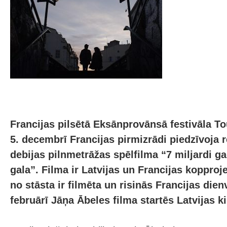
Francijas pilsētā Eksānprovānsā festivāla To
5. decembrī Francijas pirmizrādi piedzīvoja 
debijas pilnmetrāžas spēlfilma “7 miljardi g
gala”. Filma ir Latvijas un Francijas kopproje
no stāsta ir filmēta un risinās Francijas dien
februārī Jāņa Ābeles filma startēs Latvijas k