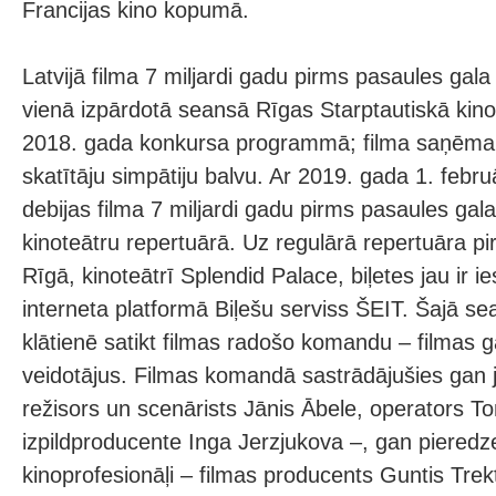
Francijas kino kopumā.
Latvijā filma 7 miljardi gadu pirms pasaules gala l
vienā izpārdotā seansā Rīgas Starptautiskā kinof
2018. gada konkursa programmā; filma saņēma f
skatītāju simpātiju balvu. Ar 2019. gada 1. febr
debijas filma 7 miljardi gadu pirms pasaules gala 
kinoteātru repertuārā. Uz regulārā repertuāra p
Rīgā, kinoteātrī Splendid Palace, biļetes jau ir 
interneta platformā Biļešu serviss ŠEIT. Šajā se
klātienē satikt filmas radošo komandu – filmas 
veidotājus. Filmas komandā sastrādājušies gan ja
režisors un scenārists Jānis Ābele, operators T
izpildproducente Inga Jerzjukova –, gan pieredz
kinoprofesionāļi – filmas producents Guntis Trek