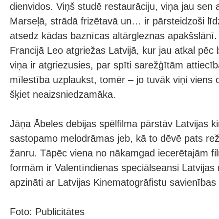
dienvidos. Viņš studē restaurāciju, viņa jau sen
Marseļā, strādā frizētavā un… ir pārsteidzoši līd
atsedz kādas baznīcas altārgleznas apakšslānī
Francijā Leo atgriežas Latvijā, kur jau atkal pēc
viņa ir atgriezusies, par spīti sarežģītām attiec
mīlestība uzplaukst, tomēr – jo tuvāk viņi viens o
šķiet neaizsniedzamāka.
Jāņa Ābeles debijas spēlfilma pārstāv Latvijas k
sastopamo melodrāmas jeb, kā to dēvē pats rež
žanru. Tāpēc viena no nākamgad iecerētajām fil
formām ir Valentīndienas speciālseansi Latvijas
apzināti ar Latvijas Kinematogrāfistu savienības 
Foto: Publicitātes