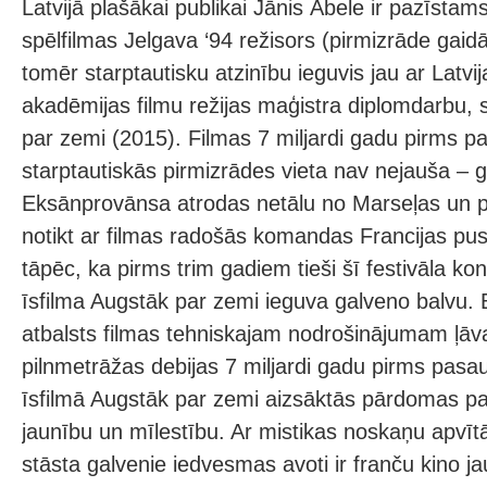
Latvijā plašākai publikai Jānis Ābele ir pazīsta
spēlfilmas Jelgava ‘94 režisors (pirmizrāde gai
tomēr starptautisku atzinību ieguvis jau ar Latvi
akadēmijas filmu režijas maģistra diplomdarbu, 
par zemi (2015). Filmas 7 miljardi gadu pirms p
starptautiskās pirmizrādes vieta nav nejauša – 
Eksānprovānsa atrodas netālu no Marseļas un p
notikt ar filmas radošās komandas Francijas pus
tāpēc, ka pirms trim gadiem tieši šī festivāla 
īsfilma Augstāk par zemi ieguva galveno balvu.
atbalsts filmas tehniskajam nodrošinājumam ļāv
pilnmetrāžas debijas 7 miljardi gadu pirms pasau
īsfilmā Augstāk par zemi aizsāktās pārdomas 
jaunību un mīlestību. Ar mistikas noskaņu apvītā
stāsta galvenie iedvesmas avoti ir franču kino ja