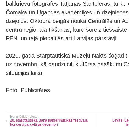
baltkrievu fotogrāfes Tatjanas Santeleras, turku
Čomaka un Ugandas akadēmiķes un dzejnieces S
dzejoļus. Oktobra beigās notika Centrālās un 
centru reģionālā tikšanās, kuru šoreiz tiešsaistē
PEN, un tajā piedalījās arī Latvijas pārstāvji.
2020. gada Starptautiskā Muzeju Nakts šogad ti
uz novembri, kā daudzi citi kultūras pasākumi C
situācijas laikā.
Foto: Publicitātes
Iepriekšējais raksts
20. starptautiskā Baha kamermūzikas festivāla
Levits: L
koncerti pārcelti uz decembri
i