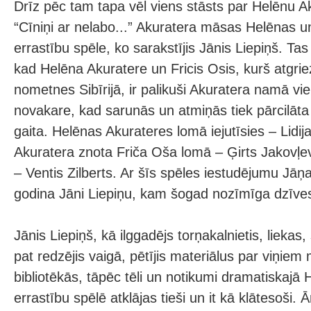
Drīz pēc tam tapa vēl viens stāsts par Helēnu Ak
“Cīniņi ar nelabo...” Akuratera māsas Helēnas u
errastību spēle, ko sarakstījis Jānis Liepiņš. Tas 
kad Helēna Akuratere un Fricis Osis, kurš atgri
nometnes Sibīrijā, ir palikuši Akuratera namā vie
novakare, kad sarunās un atmiņās tiek pārcilāta
gaita. Helēnas Akurateres lomā iejutīsies – Lidij
Akuratera znota Friča Oša lomā – Ģirts Jakovļe
– Ventis Zilberts. Ar šīs spēles iestudējumu Jā
godina Jāni Liepiņu, kam šogad nozīmīga dzīves 
Jānis Liepiņš, kā ilggadējs torņakalnietis, lieka
pat redzējis vaigā, pētījis materiālus par viņiem
bibliotēkās, tāpēc tēli un notikumi dramatiskajā
errastību spēlē atklājas tieši un it kā klātesoši. 