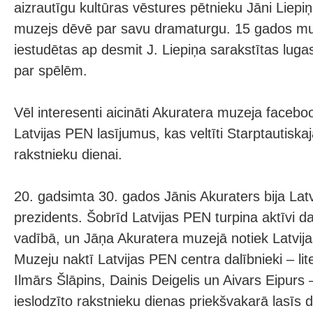
aizrautīgu kultūras vēstures pētnieku Jāni Liepi
muzejs dēvē par savu dramaturgu. 15 gados m
iestudētas ap desmit J. Liepiņa sarakstītas luga
par spēlēm.
Vēl interesenti aicināti Akuratera muzeja facebo
Latvijas PEN lasījumus, kas veltīti Starptautiskaj
rakstnieku dienai.
20. gadsimta 30. gados Jānis Akuraters bija Lat
prezidents. Šobrīd Latvijas PEN turpina aktīvi d
vadībā, un Jāņa Akuratera muzejā notiek Latvija
Muzeju naktī Latvijas PEN centra dalībnieki – lite
Ilmārs Šlāpins, Dainis Deigelis un Aivars Eipurs 
ieslodzīto rakstnieku dienas priekšvakarā lasīs d