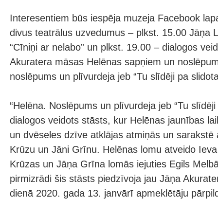
Interesentiem būs iespēja muzeja Facebook lapa
divus teatrālus uzvedumus – plkst. 15.00 Jāņa Li
“Cīniņi ar nelabo” un plkst. 19.00 – dialogos vei
Akuratera māsas Helēnas sapņiem un noslēpum
noslēpums un plīvurdeja jeb “Tu slīdēji pa slido
“Helēna. Noslēpums un plīvurdeja jeb “Tu slīdēji 
dialogos veidots stāsts, kur Helēnas jaunības la
un dvēseles dzīve atklājas atmiņās un sarakstē a
Krūzu un Jāni Grīnu. Helēnas lomu atveido Ieva 
Krūzas un Jāņa Grīna lomās iejuties Egils Melbā
pirmizrādi šis stāsts piedzīvoja jau Jāņa Akura
dienā 2020. gada 13. janvārī apmeklētāju pārpil