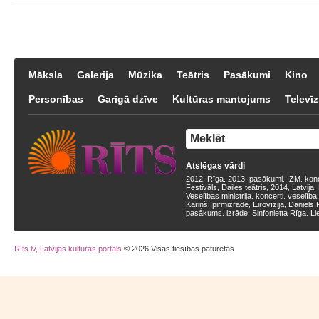
Māksla
Galerija
Mūzika
Teātris
Pasākumi
Kino
Personības
Garīgā dzīve
Kultūras mantojums
Televīz
Atslēgas vārdi
2012
Rīga
2013
pasākumi
IZM
kon
,
,
,
,
,
Festivāls
Dailes teātris
2014
Latvija
,
,
,
,
Veselības ministrija
koncerti
veselība
,
,
Kariņš
pirmizrāde
Eirovīzija
Daniels 
,
,
,
pasākums
izrāde
Sinfonietta Rīga
Li
,
,
,
Rīts.lv, Latvijas kultūras portāls
© 2026 Visas tiesības paturētas