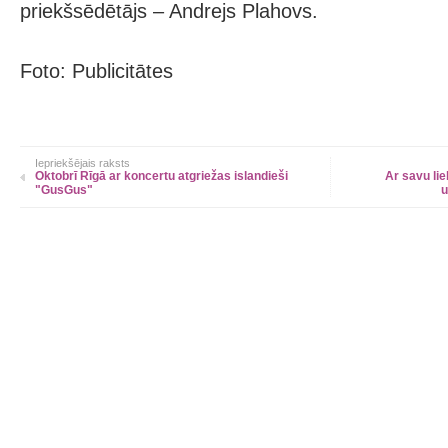
priekšsēdētājs – Andrejs Plahovs.
Foto: Publicitātes
Iepriekšējais raksts
Oktobrī Rīgā ar koncertu atgriežas islandieši
Ar savu lie
"GusGus"
u