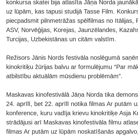
konkursa skatei bija atlasīta Jāņa Norda jaunāk
uz lūpām, kas tapusi studijā Tasse Film. Konkurs
piecpadsmit pilnmetrāžas spēlfilmas no Itālijas, F
ASV, Norvēģijas, Korejas, Jaunzēlandes, Kazah
Turcijas, Uzbekistānas un citām valstīm.
Režisors Jānis Nords festivāla noslēgumā saņēm
kinokritiķu žūrijas balvu ar formulējumu “Par māk
atbilstību aktuālām mūsdienu problēmām”.
Maskavas kinofestivālā Jāņa Norda tika demons
24. aprīlī, bet 22. aprīlī notika filmas Ar putām
konference, kuru vadīja krievu kinokritiķe Asja K
strādājusi arī Maskavas kinofestivāla filmu atlas
filmas Ar putām uz lūpām noskatīšanās apgalv