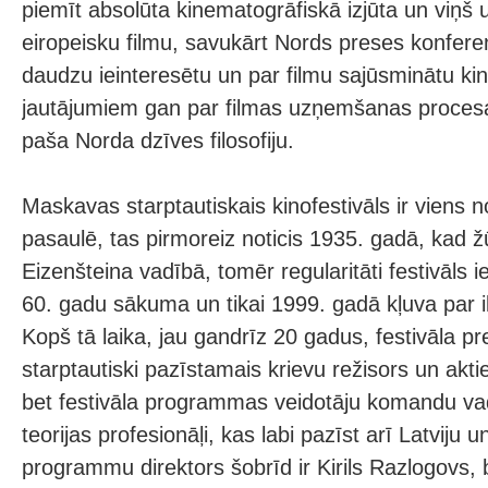
piemīt absolūta kinematogrāfiskā izjūta un viņš 
eiropeisku filmu, savukārt Nords preses konfere
daudzu ieinteresētu un par filmu sajūsminātu kin
jautājumiem gan par filmas uzņemšanas proces
paša Norda dzīves filosofiju.
Maskavas starptautiskais kinofestivāls ir viens 
pasaulē, tas pirmoreiz noticis 1935. gadā, kad ž
Eizenšteina vadībā, tomēr regularitāti festivāls ie
60. gadu sākuma un tikai 1999. gadā kļuva par
Kopš tā laika, jau gandrīz 20 gadus, festivāla pre
starptautiski pazīstamais krievu režisors un aktie
bet festivāla programmas veidotāju komandu vada
teorijas profesionāļi, kas labi pazīst arī Latviju u
programmu direktors šobrīd ir Kirils Razlogovs, 