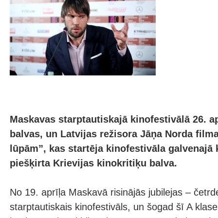
Maskavas starptautiskajā kinofestivālā 26. ap
balvas, un Latvijas režisora Jāņa Norda film
lūpām”, kas startēja kinofestivāla galvenajā
piešķirta Krievijas kinokritiķu balva.
No 19. aprīļa Maskavā risinājās jubilejas – četrd
starptautiskais kinofestivāls, un šogad šī A klase