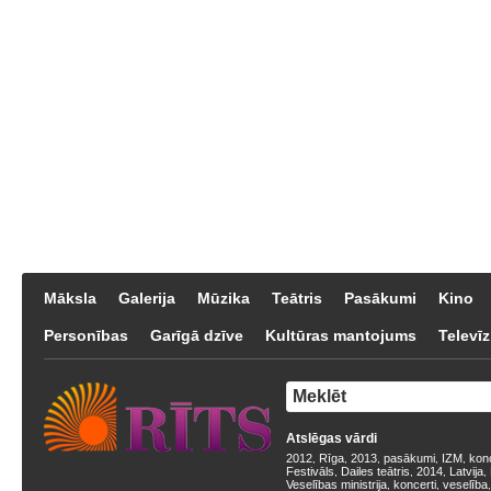
Māksla
Galerija
Mūzika
Teātris
Pasākumi
Kino
Personības
Garīgā dzīve
Kultūras mantojums
Televīz
Atslēgas vārdi
2012
Rīga
2013
pasākumi
IZM
kon
,
,
,
,
,
Festivāls
Dailes teātris
2014
Latvija
,
,
,
,
Veselības ministrija
koncerti
veselība
,
,