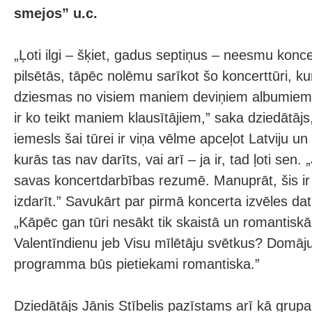
smejos” u.c.
„Ļoti ilgi – šķiet, gadus septiņus – neesmu koncer
pilsētās, tāpēc nolēmu sarīkot šo koncerttūri, k
dziesmas no visiem maniem deviņiem albumiem
ir ko teikt maniem klausītājiem,” saka dziedātājs,
iemesls šai tūrei ir viņa vēlme apceļot Latviju un
kurās tas nav darīts, vai arī – ja ir, tad ļoti sen.
savas koncertdarbības rezumē. Manuprāt, šis ir 
izdarīt.” Savukārt par pirmā koncerta izvēles da
„Kāpēc gan tūri nesākt tik skaistā un romantiskā 
Valentīndienu jeb Visu mīlētāju svētkus? Domāj
programma būs pietiekami romantiska.”
Dziedātājs Jānis Stībelis pazīstams arī kā gru