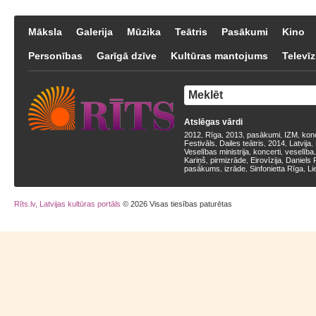
Māksla
Galerija
Mūzika
Teātris
Pasākumi
Kino
Personības
Garīgā dzīve
Kultūras mantojums
Televīz
Atslēgas vārdi
2012
Rīga
2013
pasākumi
IZM
kon
,
,
,
,
,
Festivāls
Dailes teātris
2014
Latvija
,
,
,
,
Veselības ministrija
koncerti
veselība
,
,
Kariņš
pirmizrāde
Eirovīzija
Daniels 
,
,
,
pasākums
izrāde
Sinfonietta Rīga
Li
,
,
,
Rīts.lv, Latvijas kultūras portāls
© 2026 Visas tiesības paturētas