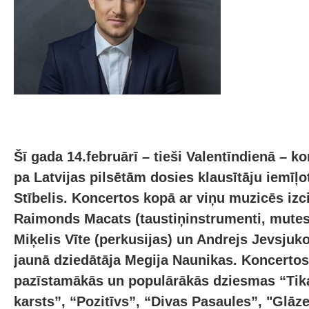
Šī gada 14.februārī – tieši Valentīndienā – ko
pa Latvijas pilsētām dosies klausītāju iemīļo
Stībelis. Koncertos kopā ar viņu muzicēs izci
Raimonds Macats (taustiņinstrumenti, mutes
Miķelis Vīte (perkusijas) un Andrejs Jevsjukov
jaunā dziedātāja Megija Naunikas. Koncerto
pazīstamākās un populārākās dziesmas “Tikai
karsts”, “Pozitīvs”, “Divas Pasaules”, "Glāze