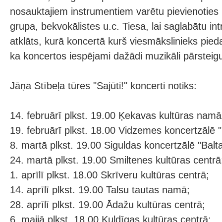
nosauktajiem instrumentiem varētu pievienoties 
grupa, bekvokālistes u.c. Tiesa, lai saglabātu in
atklāts, kurā koncertā kurš viesmākslinieks pieda
ka koncertos iespējami dažādi muzikāli pārsteig
Jāņa Stībeļa tūres "Sajūti!" koncerti notiks:
14. februārī plkst. 19.00 Ķekavas kultūras namā
19. februārī plkst. 18.00 Vidzemes koncertzālē "
8. martā plkst. 19.00 Siguldas koncertzālē "Baltai
24. martā plkst. 19.00 Smiltenes kultūras centrā
1. aprīlī plkst. 18.00 Skrīveru kultūras centrā;
14. aprīlī plkst. 19.00 Talsu tautas namā;
28. aprīlī plkst. 19.00 Ādažu kultūras centrā;
6. maijā plkst. 18.00 Kuldīgas kultūras centrā;