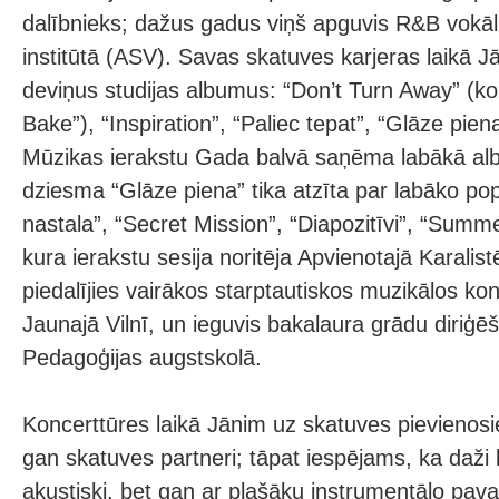
dalībnieks; dažus gadus viņš apguvis R&B vokā
institūtā (ASV). Savas skatuves karjeras laikā Jān
deviņus studijas albumus: “Don’t Turn Away” (k
Bake”), “Inspiration”, “Paliec tepat”, “Glāze pie
Mūzikas ierakstu Gada balvā saņēma labākā alb
dziesma “Glāze piena” tika atzīta par labāko po
nastala”, “Secret Mission”, “Diapozitīvi”, “Summe
kura ierakstu sesija noritēja Apvienotajā Karalist
piedalījies vairākos starptautiskos muzikālos ko
Jaunajā Vilnī, un ieguvis bakalaura grādu diriģ
Pedagoģijas augstskolā.
Koncerttūres laikā Jānim uz skatuves pievienosi
gan skatuves partneri; tāpat iespējams, ka daži
akustiski, bet gan ar plašāku instrumentālo pava