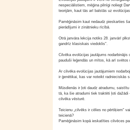
nespeciālistiem, mēģina pilnīgi noliegt Dar
teorijām, kaut tās arī balstās uz evolūcija
Pamēģināsim kaut nedaudz pieskarties šai 
pierādījumi ir zinātnieku rīcībā.
Otrā janvāra lekcija notiks 28. janvārī plks
gandrīz klasiskais viedoklis".
Cilvēka evolūcijas jautājums nodarbinājis 
pauduši leģendās un mītos, kā arī svētos 
Ar cilvēka evolūcijas jautājumiem nodarboj
ir ģenētikai, kas var noteikt radnieciskās
Mūsdienās ir ļoti daudz atradumu, saistītu
tā, ka šie atradumi tiek traktēti ļoti dažā
cilvēka vēsturē.
Teicienu „cilvēks ir cēlies no pērtiķiem" v
teicienā?
Pamēģināsim kopā ieskatīties cilvēces pa