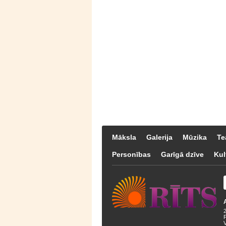
Māksla
Galerija
Mūzika
Te
Personības
Garīgā dzīve
Kul
F
V