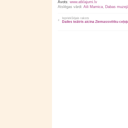
Avots:
www.atklajumi.lv
Atslēgas vārdi:
Aili Marnica
,
Dabas muzej
Iepriekšējais raksts
Dailes teātris aicina Ziemassvētku ceļo