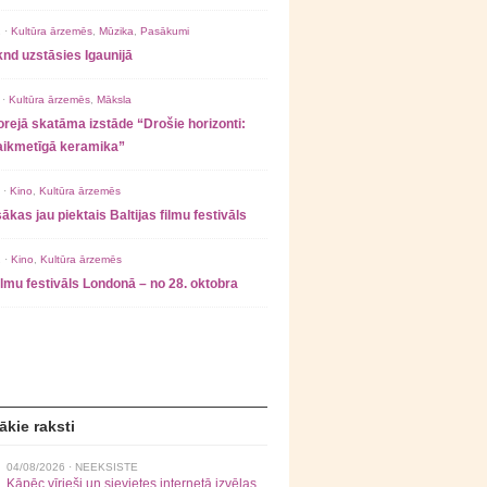
 ·
Kultūra ārzemēs
,
Mūzika
,
Pasākumi
nd uzstāsies Igaunijā
 ·
Kultūra ārzemēs
,
Māksla
rejā skatāma izstāde “Drošie horizonti:
laikmetīgā keramika”
 ·
Kino
,
Kultūra ārzemēs
ākas jau piektais Baltijas filmu festivāls
 ·
Kino
,
Kultūra ārzemēs
filmu festivāls Londonā – no 28. oktobra
ākie raksti
04/08/2026 ·
NEEKSISTE
Kāpēc vīrieši un sievietes internetā izvēlas