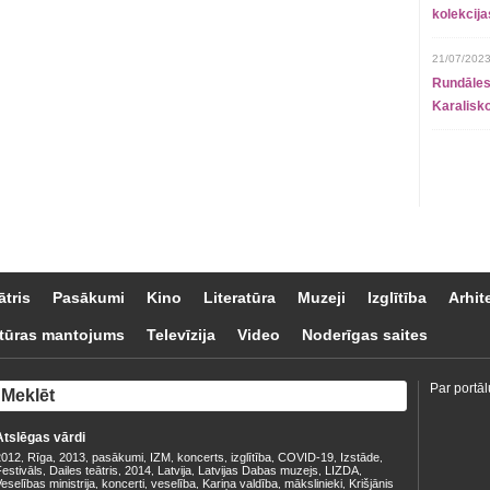
kolekcij
21/07/2023
Rundāles
Karalisko
ātris
Pasākumi
Kino
Literatūra
Muzeji
Izglītība
Arhit
tūras mantojums
Televīzija
Video
Noderīgas saites
Par portāl
Atslēgas vārdi
2012
Rīga
2013
pasākumi
IZM
koncerts
izglītība
COVID-19
Izstāde
,
,
,
,
,
,
,
,
,
estivāls
Dailes teātris
2014
Latvija
Latvijas Dabas muzejs
LIZDA
,
,
,
,
,
,
eselības ministrija
koncerti
veselība
Kariņa valdība
mākslinieki
Krišjānis
,
,
,
,
,