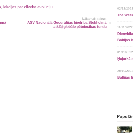
ā
,
lekcijas par cilvēka evolūciju
02/12/2022
The Week
Nākamais raksts
jumā
ASV Nacionālā Ģeogrāfijas biedrība Stokholmā
atklāj globālo pētniecības fondu
11/11/2022
Dienvidko
Baltijas 
01/11/2022
Ņujorkā s
28/10/2022
Baltijas 
Populār