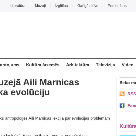
o
Literatūra
Muzeji
Izglītība
Garīgā dzīve
Personības
mantojums
Kultūra ārzemēs
Arhitektūra
Televīzija
Video
zejā Aili Marnicas
Seko m
ka evolūciju
RSS
Fac
ks antropoloģes Aili Marnicas lekcija par evolūcijas problēmām
Kultūr
iem bioloģijā. Vieni zinātnieki, nemaz nerunājot par