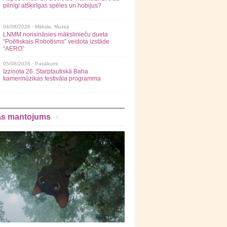
pilnīgi atšķirīgas spēles un hobijus?
04/08/2026 ·
Māksla
,
Muzeji
LNMM norisināsies mākslinieču dueta
“Poētiskais Robotisms” veidota izstāde
“AERO”
05/08/2026 ·
Pasākumi
Izziņota 26. Starptautiskā Baha
kamermūzikas festivāla programma
as mantojums