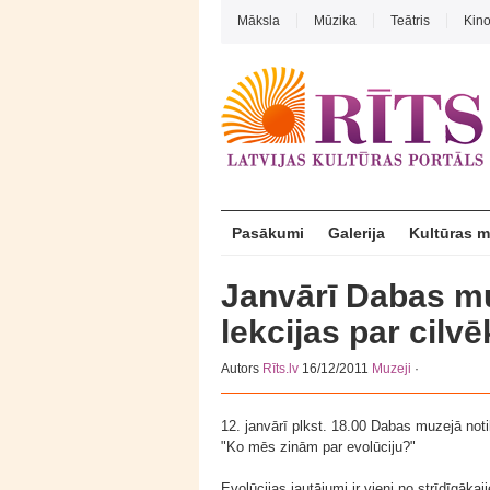
Māksla
Mūzika
Teātris
Kin
Pasākumi
Galerija
Kultūras 
Janvārī Dabas mu
lekcijas par cilvē
Autors
Rīts.lv
16/12/2011
Muzeji
·
12. janvārī plkst. 18.00 Dabas muzejā noti
"Ko mēs zinām par evolūciju?"
Evolūcijas jautājumi ir vieni no strīdīgākaj