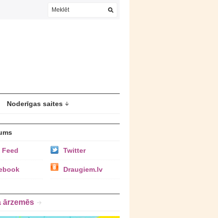
Noderīgas saites
ums
 Feed
Twitter
ebook
Draugiem.lv
a ārzemēs