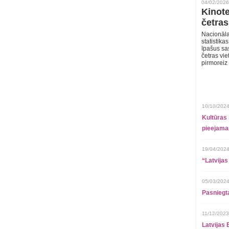
04/02/2026
Kinote
četras
Nacionāla
statistika
īpašus sa
četras vie
pirmoreiz
10/10/2024
Kultūras 
pieejamai
19/04/2024
“Latvijas
05/03/2024
Pasniegt
11/12/2023
Latvijas 