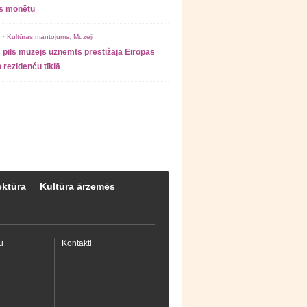
as monētu
 ·
Kultūras mantojums
,
Muzeji
 pils muzejs uzņemts prestižajā Eiropas
 rezidenču tīklā
ektūra
Kultūra ārzemēs
u
Kontakti