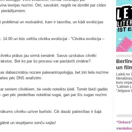
vina teorijas nozīmi. Otri, savukārt, negrib ne dzirdēt par citām
s pierādījumiem.
problēmai un noskaidrot, kam ir taisnība, un kādi evolūcijas
t. 14.00 un būs veltīta cilvēka evolūcijai - "Cilvēka evolūcija –
cilvēku prātus jau sirmā senatnē. Savus uzskatus cilvēki
10/05/2023
Berlīn
rakstos. Bet ko par šo procesu var pastāstīt zinātne?
un fil
as dabaszinātņu nozare paleoantropoloģija, bet ļoti liela nozīme
Laikā no 1
 saites pēc DNS analīzēm.
literatūras
kuru organ
“Latvian L
 ar seniem cilvēkiem, tie veido noteiktu ķēdi. Tomēr bieži gadās
“Jelgava 
di – gan pēc piederības noteiktai sugai, gan par šīs sugas nozīmi
airākums cilvēku uztver burtiski. Cik daudz patiesības ir šajā
13/03/2023
“Oskara” 
gātnē un iespējamo senču sejās!
vienlaiku