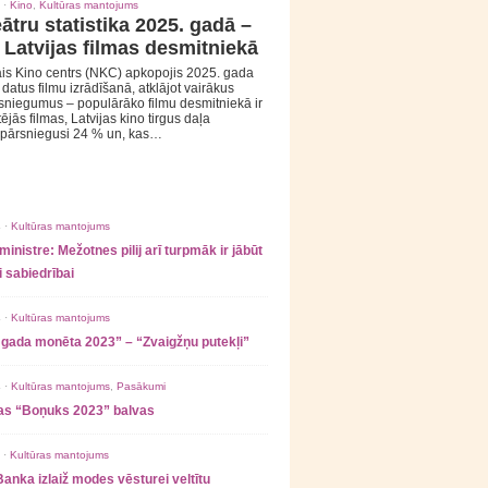
 ·
Kino
,
Kultūras mantojums
ātru statistika 2025. gadā –
 Latvijas filmas desmitniekā
is Kino centrs (NKC) apkopojis 2025. gada
s datus filmu izrādīšanā, atklājot vairākus
sniegumus – populārāko filmu desmitniekā ir
tējās filmas, Latvijas kino tirgus daļa
 pārsniegusi 24 % un, kas…
 ·
Kultūras mantojums
ministre: Mežotnes pilij arī turpmāk ir jābūt
 sabiedrībai
 ·
Kultūras mantojums
 gada monēta 2023” – “Zvaigžņu putekļi”
 ·
Kultūras mantojums
,
Pasākumi
as “Boņuks 2023” balvas
 ·
Kultūras mantojums
Banka izlaiž modes vēsturei veltītu