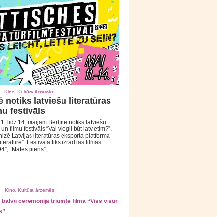
 ·
Kino
,
Kultūra ārzemēs
ē notiks latviešu literatūras
mu festivāls
1. līdz 14. maijam Berlīnē notiks latviešu
 un filmu festivāls “Vai viegli būt latvietim?”,
izē Latvijas literatūras eksporta platforma
iterature”. Festivālā tiks izrādītas filmas
94”, “Mātes piens”,…
 ·
Kino
,
Kultūra ārzemēs
balvu ceremonijā triumfē filma “Viss visur
s”