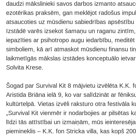
daudzi mākslinieki savos darbos izmanto atsauce
ezotērikas praksēm, gan meklējot radošus impuls
atsaucoties uz mūsdienu sabiedrības apsēstību 
Izstādē varēs izsekot šamaņu un raganu zintīm, 
iepazīties ar psihotropo augu iedarbību, meditē
simboliem, kā arī atmaskot mūsdienu finansu tirg
laikmetīgās mākslas izstādes konceptuālo ietva
Solvita Krese.
Šogad par Survival Kit 8 mājvietu izvēlēta K.K. fo
Aristida Briāna ielā 9, ko var salīdzināt ar fēnik
kultūrtelpā. Vietas izvēli raksturo otra festivāla 
„Survival Kit vienmēr ir nodarbojies ar pilsētas 
līdzi tās attīstībai un izmaiņām, mūs ieinteresēja
piemineklis – K.K. fon Stricka villa, kas kopš 200