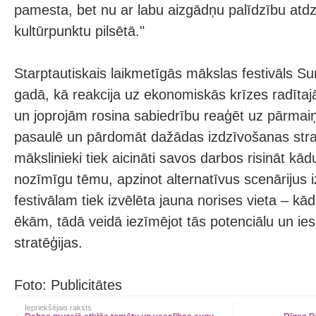
pamesta, bet nu ar labu aizgādņu palīdzību atdz
kultūrpunktu pilsētā."
Starptautiskais laikmetīgās mākslas festivāls Su
gadā, kā reakcija uz ekonomiskās krīzes radīta
un joprojām rosina sabiedrību reaģēt uz pārma
pasaulē un pārdomāt dažādas izdzīvošanas strat
mākslinieki tiek aicināti savos darbos risināt kād
nozīmīgu tēmu, apzinot alternatīvus scenārijus 
festivālam tiek izvēlēta jauna norises vieta – k
ēkām, tādā veidā iezīmējot tās potenciālu un ie
stratēģijas.
Foto: Publicitātes
Iepriekšējais raksts