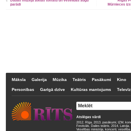
Dabas muzejā atklās tomātu un veselības augu
Rīgas P
parādi
Mūrnieces izs
Māksla
Galerija
Mūzika
Teātris
Pasākumi
Kino
Personības
Garīgā dzīve
Kultūras mantojums
Televīz
Atslēgas vārdi
2012
Rīga
2013
pasākumi
IZM
kon
,
,
,
,
,
Festivāls
Dailes teātris
2014
Latvija
,
,
,
,
Veselības ministrija
koncerti
veselība
,
,