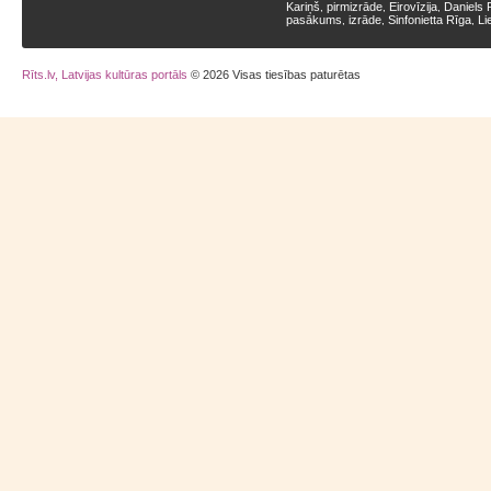
Kariņš
pirmizrāde
Eirovīzija
Daniels 
,
,
,
pasākums
izrāde
Sinfonietta Rīga
Li
,
,
,
Rīts.lv, Latvijas kultūras portāls
© 2026 Visas tiesības paturētas