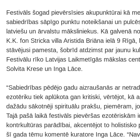
Festivāls šogad pievērsīsies akupunktūrai kā m
sabiedrības sāpīgo punktu noteikšanai un pulcēs
latviešu un ārvalstu māksliniekus. Kā galvenā nor
K.K. fon Stricka villa Aristida Briāna ielā 9 Rīgā, 
stāvējusi pamesta, šobrīd atdzimst par jaunu kul
Festivālu rīko Latvijas Laikmetīgās mākslas cent
Solvita Krese un Inga Lāce.
“Sabiedrības pēdējo gadu aizraušanās ar netrad
ezotēriku tiek aplūkota gan kritiski, vērtējot, kā 
dažādu sākotnēji spirituālu prakšu, piemēram, jo
Tajā pašā laikā festivāls pievēršas ezotēriskām 
kontrkultūras parādībai, akcentējot to holistisko 
šī gada tēmu komentē kuratore Inga Lāce. “Nav