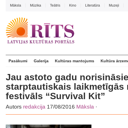
Māksla
Mūzika
Teātris
Kino
Literatūra
Muzeji
Pasākumi
Galerija
Kultūras mantojums
Kultūra ārzem
Jau astoto gadu norisināsi
starptautiskais laikmetīgās
festivāls “Survival Kit”
Autors
redakcija
17/08/2016
Māksla
·