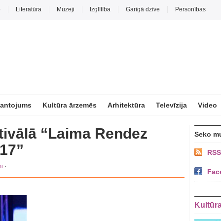
o
Literatūra
Muzeji
Izglītība
Garīgā dzīve
Personības
mantojums
Kultūra ārzemēs
Arhitektūra
Televīzija
Video
stivālā “Laima Rendez
Seko m
017”
RSS
i
·
Fac
Kultūr