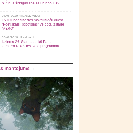
pilnīgi atšķirīgas spēles un hobijus?
04/08/2026 ·
Māksla
,
Muzeji
LNMM norisināsies mākslinieču dueta
“Poētiskais Robotisms” veidota izstāde
“AERO”
05/08/2026 ·
Pasākumi
Izziņota 26. Starptautiskā Baha
kamermūzikas festivāla programma
as mantojums