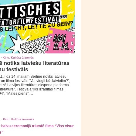
 ·
Kino
,
Kultūra ārzemēs
ē notiks latviešu literatūras
mu festivāls
1. līdz 14. maijam Berlīnē notiks latviešu
 un filmu festivāls “Vai viegli būt latvietim?”,
izē Latvijas literatūras eksporta platforma
iterature”. Festivālā tiks izrādītas filmas
94”, “Mātes piens”,…
 ·
Kino
,
Kultūra ārzemēs
balvu ceremonijā triumfē filma “Viss visur
s”