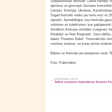
Starptautiskais festivāls “Laima Rendez 
apmērus un greznojot Jūrmalas koncertdzīv
Latvijas, Krievijas, Ukrainas, Kazahstānas
Šogad festivāls notiks jau trešo reizi no 2
iepriekš. Apmeklētājus visa festivāla gar
solistiem un kolektīviem, kuri pakāpeniski
dzirdēsim Krievijas estrādes zvaigznes Va
Kikabidzi un Nani Bregvadzi. Savu dalību a
balets “Freedom Ballet”. Festivālā būs dzir
mūzikas skatuve, no kuras pirmie zināmie v
Biļetes uz festivālu jau pieejamas visās “B
Foto: Publicitātes
Iepriekšējais raksts
Tallinā uzstāsies leģendārais Braiens Fer