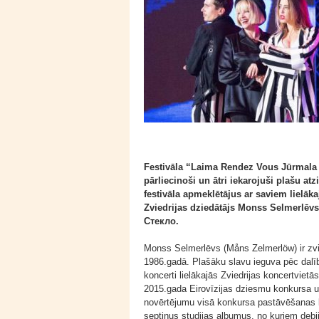
Festivāla “Laima Rendez Vous Jūrmala 
pārliecinoši un ātri iekarojuši plašu at
festivāla apmeklētājus ar saviem lielā
Zviedrijas dziedātājs Monss Selmerlēvs
Стекло.
Monss Selmerlēvs (Måns Zelmerlöw) ir zvie
1986.gadā. Plašāku slavu ieguva pēc dalī
koncerti lielākajās Zviedrijas koncertviet
2015.gada Eirovīzijas dziesmu konkursa u
novērtējumu visā konkursa pastāvēšanas la
septiņus studijas albumus, no kuriem debi