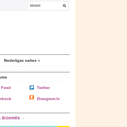
Noderīgas saites
ums
 Feed
Twitter
ebook
Draugiem.lv
a ārzemēs