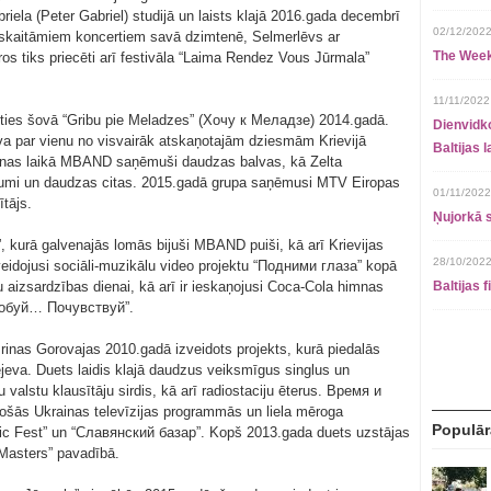
riela (Peter Gabriel) studijā un laists klajā 2016.gada decembrī
02/12/2022
skaitāmiem koncertiem savā dzimtenē, Selmerlēvs ar
The Week
ros tiks priecēti arī festivāla “Laima Rendez Vous Jūrmala”
11/11/2022
ties šovā “Gribu pie Meladzes” (Хочу к Меладзе) 2014.gadā.
Dienvidko
va par vienu no visvairāk atskaņotajām dziesmām Krievijā
Baltijas 
anas laikā MBAND saņēmuši daudzas balvas, kā Zelta
mi un daudzas citas. 2015.gadā grupa saņēmusi MTV Eiropas
01/11/2022
ītājs.
Ņujorkā s
 kurā galvenajās lomās bijuši MBAND puiši, kā arī Krievijas
28/10/2022
veidojusi sociāli-muzikālu video projektu “Подними глазa” kopā
aizsardzības dienai, kā arī ir ieskaņojusi Coca-Cola himnas
Baltijas 
опробуй… Почувствуй”.
inas Gorovajas 2010.gadā izveidots projekts, kurā piedalās
eva. Duets laidis klajā daudzus veiksmīgus singlus un
u valstu klausītāju sirdis, kā arī radiostaciju ēterus. Время и
jošās Ukrainas televīzijas programmās un liela mēroga
Populār
ic Fest” un “Славянский базар”. Kopš 2013.gada duets uzstājas
 Masters” pavadībā.