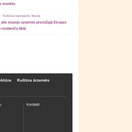
as monētu
 ·
Kultūras mantojums
,
Muzeji
 pils muzejs uzņemts prestižajā Eiropas
 rezidenču tīklā
ektūra
Kultūra ārzemēs
u
Kontakti