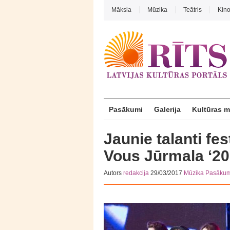
Māksla
Mūzika
Teātris
Kin
Pasākumi
Galerija
Kultūras 
Jaunie talanti fe
Vous Jūrmala ‘2
Autors
redakcija
29/03/2017
Mūzika
Pasākum