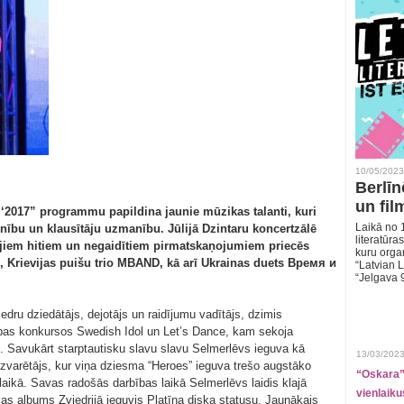
10/05/2023
Berlīn
un fil
‘2017” programmu papildina jaunie mūzikas talanti, kuri
Laikā no 1
zinību un klausītāju uzmanību. Jūlijā Dzintaru koncertzālē
literatūras
kajiem hitiem un negaidītiem pirmatskaņojumiem priecēs
kuru organ
, Krievijas puišu trio MBAND, kā arī Ukrainas duets Время и
“Latvian L
“Jelgava 
dru dziedātājs, dejotājs un raidījumu vadītājs, dzimis
bas konkursos Swedish Idol un Let’s Dance, kam sekoja
ās. Savukārt starptautisku slavu slavu Selmerlēvs ieguva kā
13/03/2023
zvarētājs, kur viņa dziesma “Heroes” ieguva trešo augstāko
“Oskara” 
ikā. Savas radošās darbības laikā Selmerlēvs laidis klajā
vienlaiku
jas albums Zviedrijā ieguvis Platīna diska statusu. Jaunākais