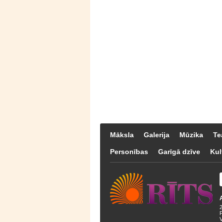
Māksla
Galerija
Mūzika
Te
Personības
Garīgā dzīve
Kul
F
V