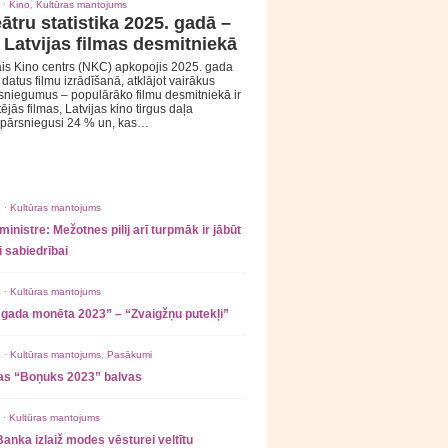
 ·
Kino
,
Kultūras mantojums
ātru statistika 2025. gadā –
 Latvijas filmas desmitniekā
is Kino centrs (NKC) apkopojis 2025. gada
s datus filmu izrādīšanā, atklājot vairākus
sniegumus – populārāko filmu desmitniekā ir
tējās filmas, Latvijas kino tirgus daļa
 pārsniegusi 24 % un, kas…
 ·
Kultūras mantojums
ministre: Mežotnes pilij arī turpmāk ir jābūt
 sabiedrībai
 ·
Kultūras mantojums
 gada monēta 2023” – “Zvaigžņu putekļi”
 ·
Kultūras mantojums
,
Pasākumi
as “Boņuks 2023” balvas
 ·
Kultūras mantojums
Banka izlaiž modes vēsturei veltītu