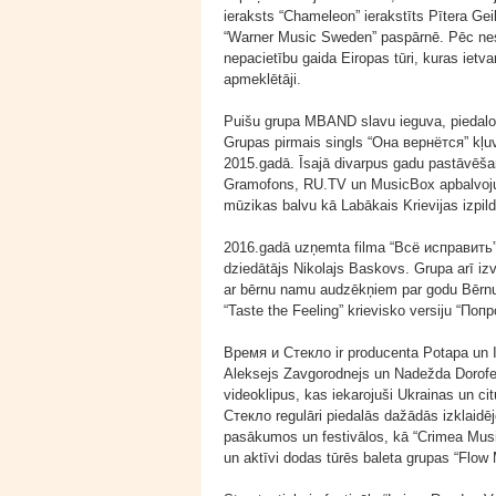
ieraksts “Chameleon” ierakstīts Pītera Geib
“Warner Music Sweden” paspārnē. Pēc ne
nepacietību gaida Eiropas tūri, kuras ietva
apmeklētāji.
Puišu grupa MBAND slavu ieguva, piedalo
Grupas pirmais singls “Она вернётся” kļu
2015.gadā. Īsajā divarpus gadu pastāvēš
Gramofons, RU.TV un MusicBox apbalvoju
mūzikas balvu kā Labākais Krievijas izpild
2016.gadā uzņemta filma “Всё исправить”,
dziedātājs Nikolajs Baskovs. Grupa arī iz
ar bērnu namu audzēkņiem par godu Bērnu 
“Taste the Feeling” krievisko versiju “П
Время и Стекло ir producenta Potapa un Ir
Aleksejs Zavgorodnejs un Nadežda Dorofej
videoklipus, kas iekarojuši Ukrainas un cit
Стекло regulāri piedalās dažādās izklaidē
pasākumos un festivālos, kā “Crimea Mus
un aktīvi dodas tūrēs baleta grupas “Flow