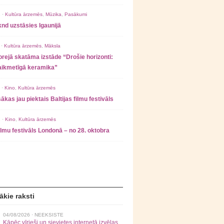
 ·
Kultūra ārzemēs
,
Mūzika
,
Pasākumi
nd uzstāsies Igaunijā
 ·
Kultūra ārzemēs
,
Māksla
rejā skatāma izstāde “Drošie horizonti:
laikmetīgā keramika”
 ·
Kino
,
Kultūra ārzemēs
ākas jau piektais Baltijas filmu festivāls
 ·
Kino
,
Kultūra ārzemēs
filmu festivāls Londonā – no 28. oktobra
ākie raksti
04/08/2026 ·
NEEKSISTE
Kāpēc vīrieši un sievietes internetā izvēlas