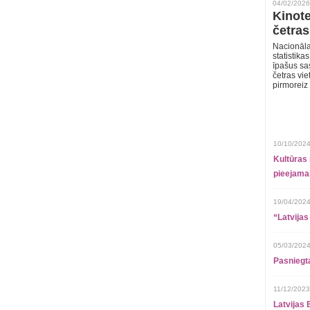
04/02/2026
Kinote
četras
Nacionāla
statistika
īpašus sa
četras vie
pirmoreiz
10/10/2024
Kultūras 
pieejamai
19/04/2024
“Latvijas
05/03/2024
Pasniegt
11/12/2023
Latvijas 