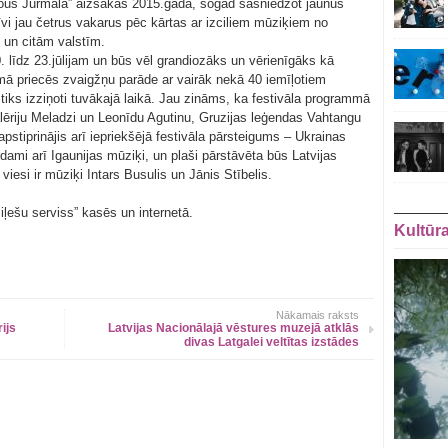
Vous Jūrmala” aizsākās 2015.gadā, šogad sasniedzot jaunus
i jau četrus vakarus pēc kārtas ar izciliem mūziķiem no
 un citām valstīm.
0. līdz 23.jūlijam un būs vēl grandiozāks un vērienīgāks kā
umā priecēs zvaigžņu parāde ar vairāk nekā 40 iemīļotiem
 tiks izziņoti tuvākajā laikā. Jau zināms, ka festivāla programmā
lēriju Meladzi un Leonīdu Agutinu, Gruzijas leģendas Vahtangu
pstiprinājis arī iepriekšējā festivāla pārsteigums – Ukrainas
dami arī Igaunijas mūziķi, un plaši pārstāvēta būs Latvijas
iesi ir mūziķi Intars Busulis un Jānis Stībelis.
iļešu serviss” kasēs un internetā.
Kultūr
Nākamais raksts
ijs
Latvijas Nacionālajā vēstures muzejā atklās
divas Latgalei veltītas izstādes