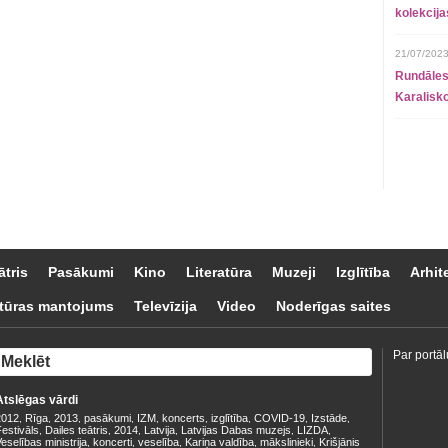
kolekcij
21/07/2023
Rundāles
Karalisko
ātris
Pasākumi
Kino
Literatūra
Muzeji
Izglītība
Arhit
tūras mantojums
Televīzija
Video
Noderīgas saites
Par portāl
Atslēgas vārdi
2012
Rīga
2013
pasākumi
IZM
koncerts
izglītība
COVID-19
Izstāde
,
,
,
,
,
,
,
,
,
estivāls
Dailes teātris
2014
Latvija
Latvijas Dabas muzejs
LIZDA
,
,
,
,
,
,
eselības ministrija
koncerti
veselība
Kariņa valdība
mākslinieki
Krišjānis
,
,
,
,
,