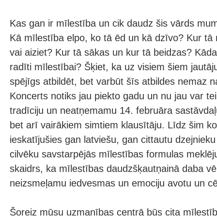
Kas gan ir mīlestība un cik daudz šis vārds m
Kā mīlestība elpo, ko tā ēd un kā dzīvo? Kur tā
vai aiziet? Kur tā sākas un kur tā beidzas? Kāda t
radīti mīlestībai? Šķiet, ka uz visiem šiem jaut
spējīgs atbildēt, bet varbūt šīs atbildes nemaz
Koncerts notiks jau piekto gadu un nu jau var teik
tradīciju un neatņemamu 14. februāra sastāvdaļu
bet arī vairākiem simtiem klausītāju. Līdz šim 
ieskatījušies gan latviešu, gan cittautu dzejnie
cilvēku savstarpējās mīlestības formulas meklēj
skaidrs, ka mīlestības daudzšķautņainā daba vēl 
neizsmeļamu iedvesmas un emociju avotu un cēl
Šoreiz mūsu uzmanības centrā būs cita mīlest