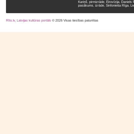
Kariņš
pirmizrāde
Eirovīzija
Daniels 
,
,
,
pasākums
izrāde
Sinfonietta Rīga
Li
,
,
,
Rīts.lv, Latvijas kultūras portāls
© 2026 Visas tiesības paturētas