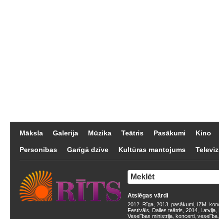
Māksla
Galerija
Mūzika
Teātris
Pasākumi
Kino
Personības
Garīgā dzīve
Kultūras mantojums
Televīz
Atslēgas vārdi
2012
Rīga
2013
pasākumi
IZM
kon
,
,
,
,
,
Festivāls
Dailes teātris
2014
Latvija
,
,
,
,
Veselības ministrija
koncerti
veselība
,
,