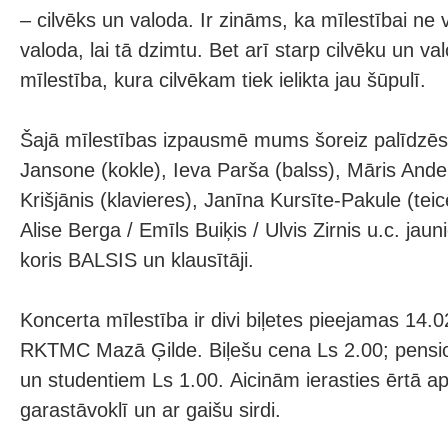
– cilvēks un valoda. Ir zināms, ka mīlestībai ne 
valoda, lai tā dzimtu. Bet arī starp cilvēku un va
mīlestība, kura cilvēkam tiek ielikta jau šūpulī.
Šajā mīlestības izpausmē mums šoreiz palīdzēs 
Jansone (kokle), Ieva Parša (balss), Māris Ande
Krišjānis (klavieres), Janīna Kursīte-Pakule (tei
Alise Berga / Emīls Buiķis / Ulvis Zirnis u.c. jaun
koris BALSIS un klausītāji.
Koncerta mīlestība ir divi biļetes pieejamas 14.0
RKTMC Mazā Ģilde. Biļešu cena Ls 2.00; pensi
un studentiem Ls 1.00. Aicinām ierasties ērtā a
garastāvoklī un ar gaišu sirdi.