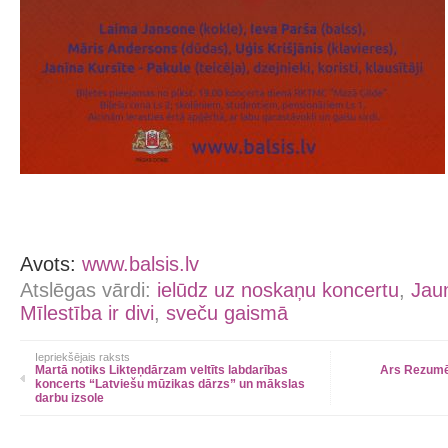
Avots:
www.balsis.lv
Atslēgas vārdi:
ielūdz uz noskaņu koncertu
,
Jaun
Mīlestība ir divi
,
sveču gaismā
Iepriekšējais raksts
Martā notiks Likteņdārzam veltīts labdarības
Ars Rezumē
koncerts “Latviešu mūzikas dārzs” un mākslas
darbu izsole