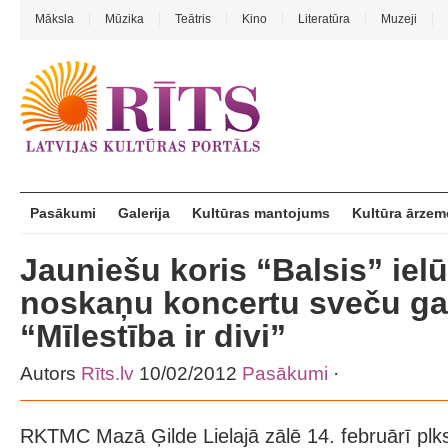
Māksla
Mūzika
Teātris
Kino
Literatūra
Muzeji
Pasākumi
Galerija
Kultūras mantojums
Kultūra ārzem
Jauniešu koris “Balsis” iel
noskaņu koncertu sveču g
“Mīlestība ir divi”
Autors
Rīts.lv
10/02/2012
Pasākumi
·
RKTMC Mazā Ģilde Lielajā zālē 14. februārī plks