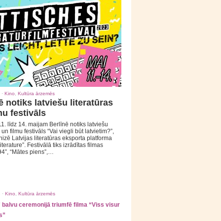
 ·
Kino
,
Kultūra ārzemēs
ē notiks latviešu literatūras
mu festivāls
1. līdz 14. maijam Berlīnē notiks latviešu
 un filmu festivāls “Vai viegli būt latvietim?”,
izē Latvijas literatūras eksporta platforma
iterature”. Festivālā tiks izrādītas filmas
94”, “Mātes piens”,…
 ·
Kino
,
Kultūra ārzemēs
balvu ceremonijā triumfē filma “Viss visur
s”