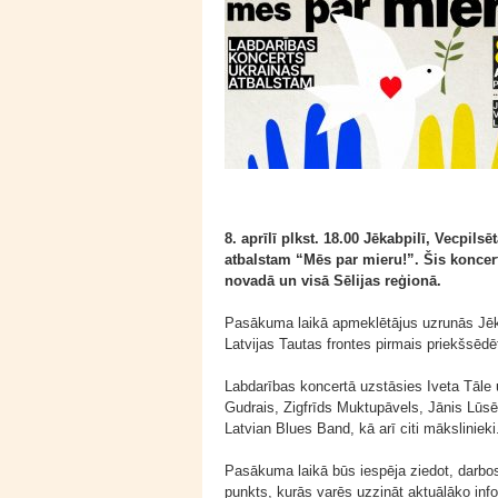
8. aprīlī plkst. 18.00 Jēkabpilī, Vecpil
atbalstam “Mēs par mieru!”. Šis koncer
novadā un visā Sēlijas reģionā.
Pasākuma laikā apmeklētājus uzrunās Jēkab
Latvijas Tautas frontes pirmais priekšsēdē
Labdarības koncertā uzstāsies Iveta Tāle 
Gudrais, Zigfrīds Muktupāvels, Jānis Lūsēn
Latvian Blues Band, kā arī citi mākslinieki
Pasākuma laikā būs iespēja ziedot, darbo
punkts, kurās varēs uzzināt aktuālāko inf