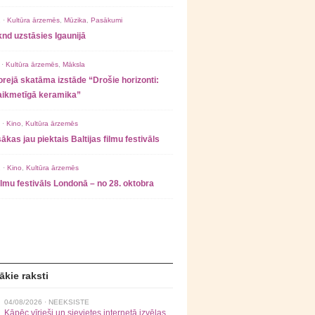
 ·
Kultūra ārzemēs
,
Mūzika
,
Pasākumi
nd uzstāsies Igaunijā
 ·
Kultūra ārzemēs
,
Māksla
rejā skatāma izstāde “Drošie horizonti:
laikmetīgā keramika”
 ·
Kino
,
Kultūra ārzemēs
ākas jau piektais Baltijas filmu festivāls
 ·
Kino
,
Kultūra ārzemēs
filmu festivāls Londonā – no 28. oktobra
ākie raksti
04/08/2026 ·
NEEKSISTE
Kāpēc vīrieši un sievietes internetā izvēlas