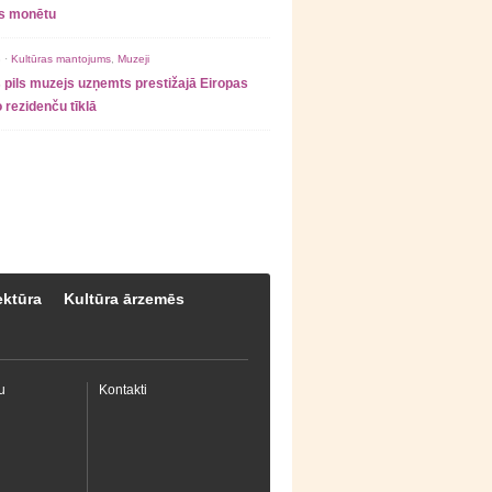
as monētu
 ·
Kultūras mantojums
,
Muzeji
 pils muzejs uzņemts prestižajā Eiropas
 rezidenču tīklā
ektūra
Kultūra ārzemēs
u
Kontakti