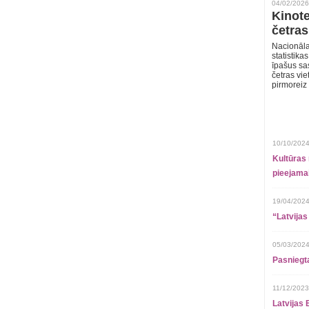
04/02/2026
Kinote
četras
Nacionāla
statistika
īpašus sa
četras vie
pirmoreiz
10/10/2024
Kultūras 
pieejamai
19/04/2024
“Latvijas
05/03/2024
Pasniegt
11/12/2023
Latvijas 