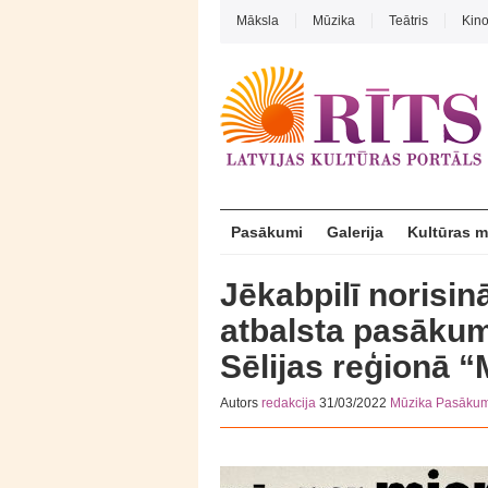
Māksla
Mūzika
Teātris
Kin
Pasākumi
Galerija
Kultūras 
Jēkabpilī norisin
atbalsta pasāku
Sēlijas reģionā “
Autors
redakcija
31/03/2022
Mūzika
Pasākum