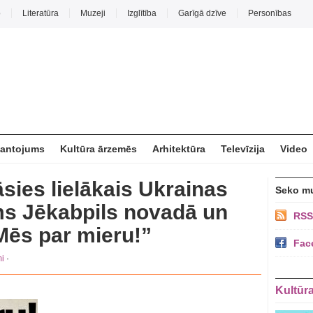
o
Literatūra
Muzeji
Izglītība
Garīgā dzīve
Personības
mantojums
Kultūra ārzemēs
Arhitektūra
Televīzija
Video
āsies lielākais Ukrainas
Seko m
ms Jēkabpils novadā un
RSS
Mēs par mieru!”
Fac
i
·
Kultūr