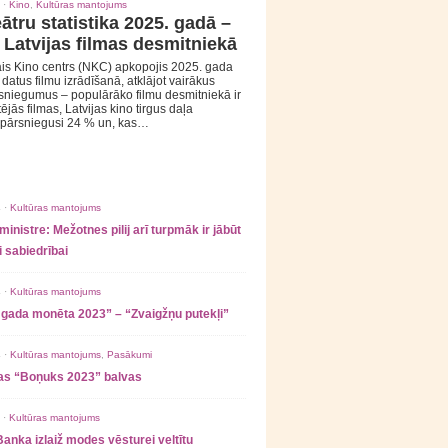
 ·
Kino
,
Kultūras mantojums
ātru statistika 2025. gadā –
 Latvijas filmas desmitniekā
is Kino centrs (NKC) apkopojis 2025. gada
s datus filmu izrādīšanā, atklājot vairākus
sniegumus – populārāko filmu desmitniekā ir
tējās filmas, Latvijas kino tirgus daļa
 pārsniegusi 24 % un, kas…
 ·
Kultūras mantojums
ministre: Mežotnes pilij arī turpmāk ir jābūt
 sabiedrībai
 ·
Kultūras mantojums
 gada monēta 2023” – “Zvaigžņu putekļi”
 ·
Kultūras mantojums
,
Pasākumi
as “Boņuks 2023” balvas
 ·
Kultūras mantojums
Banka izlaiž modes vēsturei veltītu