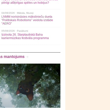
pilnīgi atšķirīgas spēles un hobijus?
04/08/2026 ·
Māksla
,
Muzeji
LNMM norisināsies mākslinieču dueta
“Poētiskais Robotisms” veidota izstāde
“AERO”
05/08/2026 ·
Pasākumi
Izziņota 26. Starptautiskā Baha
kamermūzikas festivāla programma
as mantojums