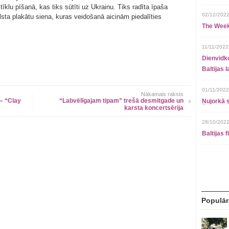
īklu pīšanā, kas tiks sūtīti uz Ukrainu. Tiks radīta īpaša
02/12/2022
lsta plakātu siena, kuras veidošanā aicinām piedalīties
The Week
11/11/2022
Dienvidko
Baltijas 
01/11/2022
Nākamais raksts
– “Clay
“Labvēlīgajam tipam” trešā desmitgade un
Ņujorkā s
karsta koncertsērija
28/10/2022
Baltijas 
Populār