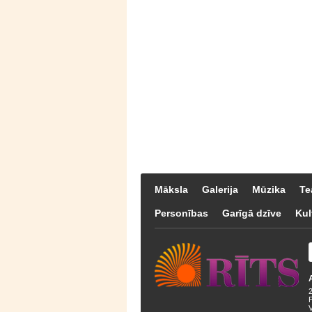
Māksla
Galerija
Mūzika
Te
Personības
Garīgā dzīve
Kul
F
V