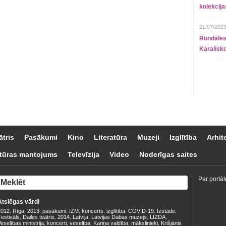
kolekcij
21/07/2023
Rundāles
Karalisko
ātris
Pasākumi
Kino
Literatūra
Muzeji
Izglītība
Arhit
tūras mantojums
Televīzija
Video
Noderīgas saites
Par portāl
Atslēgas vārdi
2012
Rīga
2013
pasākumi
IZM
koncerts
izglītība
COVID-19
Izstāde
,
,
,
,
,
,
,
,
,
estivāls
Dailes teātris
2014
Latvija
Latvijas Dabas muzejs
LIZDA
,
,
,
,
,
,
eselības ministrija
koncerti
veselība
Kariņa valdība
mākslinieki
Krišjānis
,
,
,
,
,