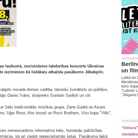
10/05/2023
Berlīn
sētas laukumā, norisināsies labdarības koncerts Ukrainas
un fil
ts iezīmēsies kā lielākais atbalsta pasākums Jēkabpils
Laikā no 1
literatūras
kuru organ
pils novada domes vadība, latviešu žurnālists un politiķis,
“Latvian L
“Jelgava 
tājs Dainis Īvāns, dzejnieks Guntars Godiņš un citi.
un Sēļu tradicionālās mūzikas grupa, Zane Gudrā un Aivars
s, Uģis Roze, Atis Ieviņš un Rock Brothers, Vīru kopa "Vilki",
.
13/03/2023
“Oskara” 
sies zemessardzes informatīvā telts, humānās palīdzības
vienlaiku
ormāciju, kā arī ziedot nepieciešamās lietas. Pasākuma laikā