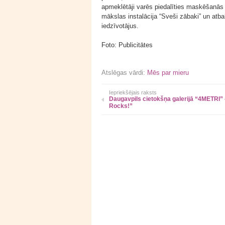
apmeklētāji varēs piedalīties maskēšanās t
mākslas instalācija “Sveši zābaki” un atba
iedzīvotājus.
Foto: Publicitātes
Atslēgas vārdi:
Mēs par mieru
Iepriekšējais raksts
Daugavpils cietokšņa galerijā “4METRI” 
Rocks!”