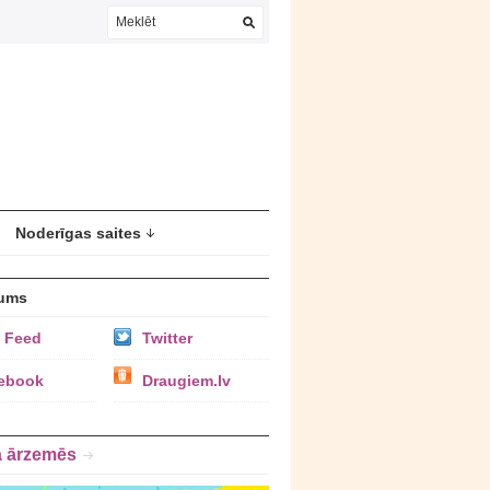
Noderīgas saites
ums
 Feed
Twitter
ebook
Draugiem.lv
a ārzemēs