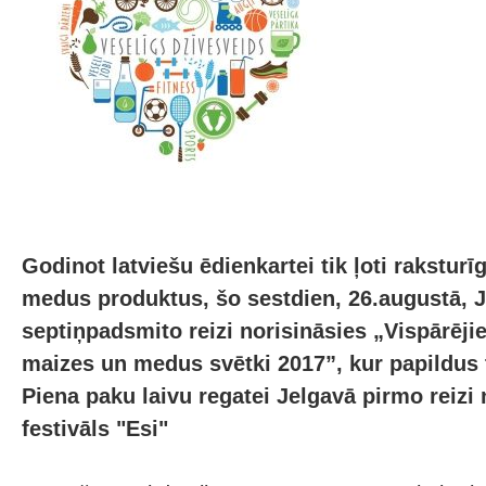
Godinot latviešu ēdienkartei tik ļoti rakstur
medus produktus, šo sestdien, 26.augustā, J
septiņpadsmito reizi norisināsies „Vispārējie
maizes un medus svētki 2017”, kur papildus t
Piena paku laivu regatei Jelgavā pirmo reizi 
festivāls "Esi"