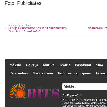
Foto: Publicitātes
Iepriekšējais raksts
Latvijas kinoteātros sāk rādīt šausmu filmu
Valmieras Drā
"Amitivila: Atmošanās"
Māksla
Galerija
Mūzika
Teātris
Pasākumi
Kino
Personības
Garīgā dzīve
Kultūras mantojums
Televīz
Atslēgas vārdi
2012
Rīga
2013
pasākumi
IZM
kon
,
,
,
,
,
Festivāls
Dailes teātris
2014
Latvija
,
,
,
,
Veselības ministrija
koncerti
veselība
,
,