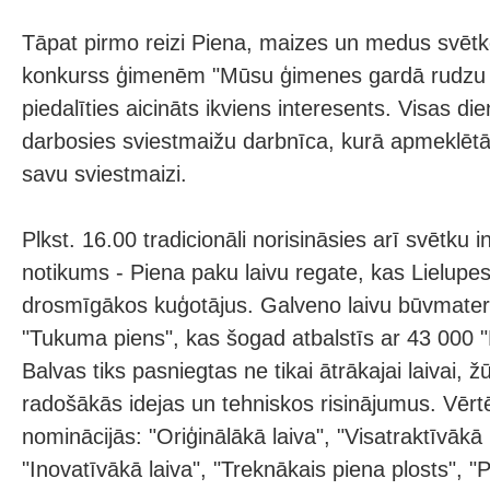
Tāpat pirmo reizi Piena, maizes un medus svētk
konkurss ģimenēm "Mūsu ģimenes gardā rudzu s
piedalīties aicināts ikviens interesents. Visas d
darbosies sviestmaižu darbnīca, kurā apmeklētā
savu sviestmaizi.
Plkst. 16.00 tradicionāli norisināsies arī svētku 
notikums - Piena paku laivu regate, kas Lielupe
drosmīgākos kuģotājus. Galveno laivu būvmater
"Tukuma piens", kas šogad atbalstīs ar 43 000 "
Balvas tiks pasniegtas ne tikai ātrākajai laivai, ž
radošākās idejas un tehniskos risinājumus. Vēr
nominācijās: "Oriģinālākā laiva", "Visatraktīvāk
"Inovatīvākā laiva", "Treknākais piena plosts", "P