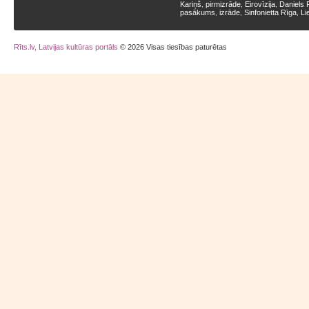
Kariņš
pirmizrāde
Eirovīzija
Daniels 
,
,
,
pasākums
izrāde
Sinfonietta Rīga
Li
,
,
,
Rīts.lv, Latvijas kultūras portāls
© 2026 Visas tiesības paturētas