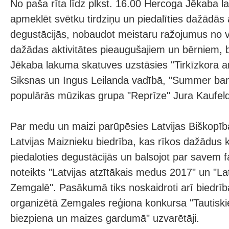
No paša rīta līdz plkst. 16.00 Hercoga Jēkaba 
apmeklēt svētku tirdziņu un piedalīties dažādās 
degustācijās, nobaudot meistaru ražojumus no vi
dažādas aktivitātes pieaugušajiem un bērniem, 
Jēkaba lakuma skatuves uzstāsies "Tirkīzkora a
Siksnas un Ingus Leilanda vadībā, "Summer ban
populārās mūzikas grupa "Reprīze" Jura Kaufel
Par medu un maizi parūpēsies Latvijas Biškopīb
Latvijas Maiznieku biedrība, kas rīkos dažādus 
piedaloties degustācijās un balsojot par savem fa
noteikts "Latvijas atzītākais medus 2017" un "La
Zemgalē". Pasākumā tiks noskaidroti arī biedrīb
organizētā Zemgales reģiona konkursa "Tautiskie
biezpiena un maizes gardumā" uzvarētāji.