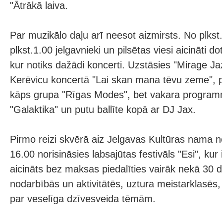
"Ātrākā laiva.
Par muzikālo daļu arī neesot aizmirsts. No plkst.
plkst.1.00 jelgavnieki un pilsētas viesi aicināti d
kur notiks dažādi koncerti. Uzstāsies "Mirage Ja
Kerēvicu koncertā "Lai skan mana tēvu zeme", 
kāps grupa "Rīgas Modes", bet vakara program
"Galaktika" un putu ballīte kopā ar DJ Jax.
Pirmo reizi skvērā aiz Jelgavas Kultūras nama no
16.00 norisināsies labsajūtas festivāls "Esi", kur
aicināts bez maksas piedalīties vairāk nekā 30 d
nodarbībās un aktivitātēs, uztura meistarklasēs, 
par veselīga dzīvesveida tēmām.