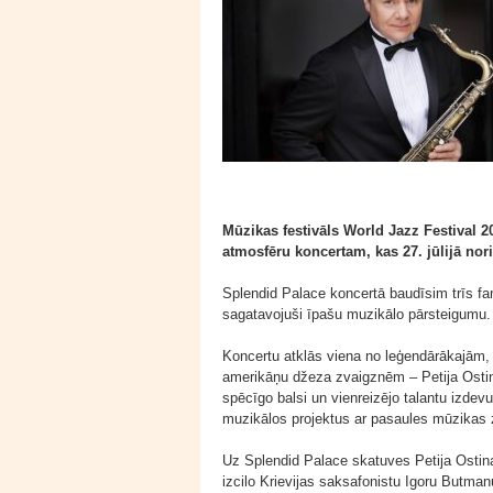
Mūzikas festivāls World Jazz Festival 2
atmosfēru koncertam, kas 27. jūlijā nor
Splendid Palace koncertā baudīsim trīs fa
sagatavojuši īpašu muzikālo pārsteigumu.
Koncertu atklās viena no leģendārākajām,
amerikāņu džeza zvaigznēm – Petija Ostin
spēcīgo balsi un vienreizējo talantu izdev
muzikālos projektus ar pasaules mūzikas
Uz Splendid Palace skatuves Petija Ostina
izcilo Krievijas saksafonistu Igoru Butma