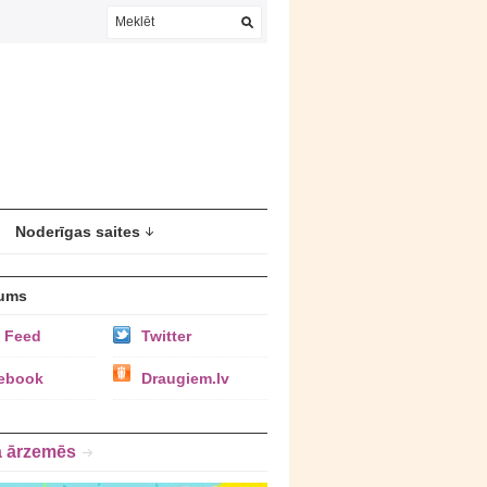
Noderīgas saites
ums
 Feed
Twitter
ebook
Draugiem.lv
a ārzemēs