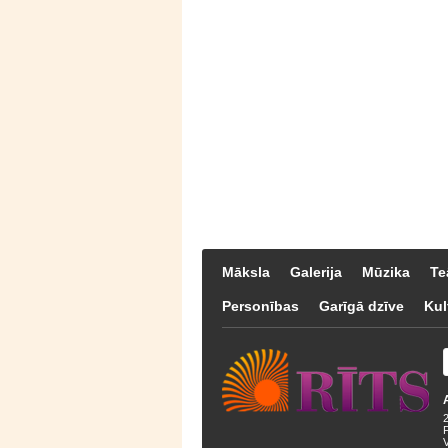
Māksla
Galerija
Mūzika
Te
Personības
Garīgā dzīve
Kul
F
V