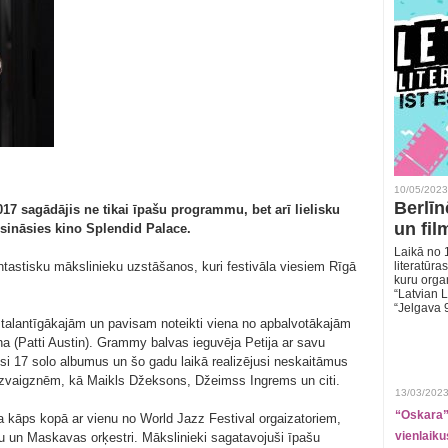
10/05/2023
Berlīn
017 sagādājis ne tikai īpašu programmu, bet arī lielisku
un fil
isināsies kino Splendid Palace.
Laikā no 1
ntastisku mākslinieku uzstāšanos, kuri festivāla viesiem Rīgā
literatūras
kuru organ
“Latvian L
“Jelgava 
 talantīgākajām un pavisam noteikti viena no apbalvotākajām
a (Patti Austin). Grammy balvas ieguvēja Petija ar savu
usi 17 solo albumus un šo gadu laikā realizējusi neskaitāmus
 zvaigznēm, kā Maikls Džeksons, Džeimss Ingrems un citi.
13/03/2023
“Oskara” 
 kāps kopā ar vienu no World Jazz Festival orgaizatoriem,
vienlaiku
nu un Maskavas orķestri. Mākslinieki sagatavojuši īpašu