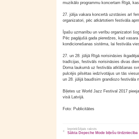
muzikālo programmu koncertam Rīgā, kas ti
27. jūlija vakara koncertā uzstāsies arī fe
organizatori, pēc atkārtotiem festivāla apm
Īpašu uzmanību un verību organizatori šog
Pēc pagājušā gada pieredzes, kad vasara mū
kondicionešanas sistēma, lai festivāla vies
27. un 28. jūlijā Rīgā norisināsies ikgadē
tradīcijas, festivāls norisināsies divas die
Doma laukumā uz festivāla atklāšanas sv
pulcējis pilsētas iedzīvotājus un tās viesu
un 28. jūlijā baudīsim grandiozo festivāl
Biļetes uz World Jazz Festival 2017 pieej
visā Latvijā.
Foto: Publicitātes
Iepriekšējais raksts
Sākta Depeche Mode biļešu tirdzniecība