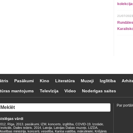
kolekcij
21/07/2023
Rundāles
Karalisko
ātris
Pasākumi
Kino
Literatūra
Muzeji
Izglītība
Arhit
tūras mantojums
Televīzija
Video
Noderīgas saites
Par portāl
Atslēgas vārdi
2012
Rīga
2013
pasākumi
IZM
koncerts
izglītība
COVID-19
Izstāde
,
,
,
,
,
,
,
,
,
estivāls
Dailes teātris
2014
Latvija
Latvijas Dabas muzejs
LIZDA
,
,
,
,
,
,
eselības ministrija
koncerti
veselība
Kariņa valdība
mākslinieki
Krišjānis
,
,
,
,
,