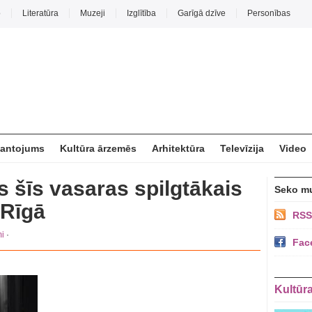
o
Literatūra
Muzeji
Izglītība
Garīgā dzīve
Personības
mantojums
Kultūra ārzemēs
Arhitektūra
Televīzija
Video
es šīs vasaras spilgtākais
Seko m
Rīgā
RSS
i
·
Fac
Kultūr