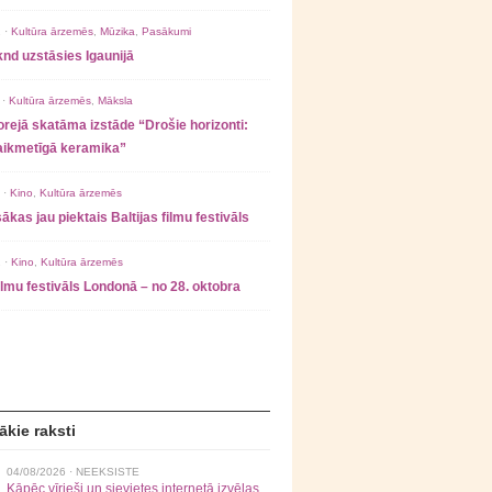
 ·
Kultūra ārzemēs
,
Mūzika
,
Pasākumi
nd uzstāsies Igaunijā
 ·
Kultūra ārzemēs
,
Māksla
rejā skatāma izstāde “Drošie horizonti:
laikmetīgā keramika”
 ·
Kino
,
Kultūra ārzemēs
ākas jau piektais Baltijas filmu festivāls
 ·
Kino
,
Kultūra ārzemēs
filmu festivāls Londonā – no 28. oktobra
ākie raksti
04/08/2026 ·
NEEKSISTE
Kāpēc vīrieši un sievietes internetā izvēlas