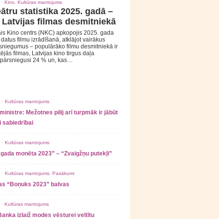
 ·
Kino
,
Kultūras mantojums
ātru statistika 2025. gadā –
 Latvijas filmas desmitniekā
is Kino centrs (NKC) apkopojis 2025. gada
s datus filmu izrādīšanā, atklājot vairākus
sniegumus – populārāko filmu desmitniekā ir
tējās filmas, Latvijas kino tirgus daļa
 pārsniegusi 24 % un, kas…
 ·
Kultūras mantojums
ministre: Mežotnes pilij arī turpmāk ir jābūt
 sabiedrībai
 ·
Kultūras mantojums
 gada monēta 2023” – “Zvaigžņu putekļi”
 ·
Kultūras mantojums
,
Pasākumi
as “Boņuks 2023” balvas
 ·
Kultūras mantojums
Banka izlaiž modes vēsturei veltītu