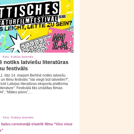
 ·
Kino
,
Kultūra ārzemēs
ē notiks latviešu literatūras
mu festivāls
1. līdz 14. maijam Berlīnē notiks latviešu
 un filmu festivāls “Vai viegli būt latvietim?”,
izē Latvijas literatūras eksporta platforma
iterature”. Festivālā tiks izrādītas filmas
94”, “Mātes piens”,…
 ·
Kino
,
Kultūra ārzemēs
balvu ceremonijā triumfē filma “Viss visur
s”