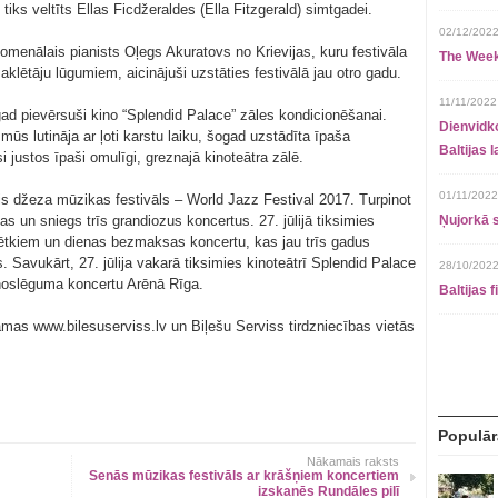
ks veltīts Ellas Ficdžeraldes (Ella Fitzgerald) simtgadei.
02/12/2022
nomenālais pianists Oļegs Akuratovs no Krievijas, kuru festivāla
The Week
aklētāju lūgumiem, aicinājuši uzstāties festivālā jau otro gadu.
11/11/2022
ad pievērsuši kino “Splendid Palace” zāles kondicionēšanai.
Dienvidko
s lutināja ar ļoti karstu laiku, šogad uzstādīta īpaša
Baltijas 
i justos īpaši omulīgi, greznajā kinoteātra zālē.
01/11/2022
jais džeza mūzikas festivāls – World Jazz Festival 2017. Turpinot
nas un sniegs trīs grandiozus koncertus. 27. jūlijā tiksimies
Ņujorkā s
ētkiem un dienas bezmaksas koncertu, kas jau trīs gadus
s. Savukārt, 27. jūlija vakarā tiksimies kinoteātrī Splendid Palace
28/10/2022
a noslēguma koncertu Arēnā Rīga.
Baltijas 
amas www.bilesuserviss.lv un Biļešu Serviss tirdzniecības vietās
Populār
Nākamais raksts
Senās mūzikas festivāls ar krāšņiem koncertiem
izskanēs Rundāles pilī