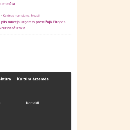
as monētu
 ·
Kultūras mantojums
,
Muzeji
 pils muzejs uzņemts prestižajā Eiropas
 rezidenču tīklā
ektūra
Kultūra ārzemēs
u
Kontakti