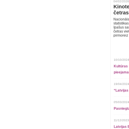
04/02/2026
Kinote
četras
Nacionāla
statistika
īpašus sa
četras vie
pirmoreiz
10/10/2024
Kultūras 
pieejamai
19/04/2024
“Latvijas
05/03/2024
Pasniegt
11/12/2023
Latvijas 