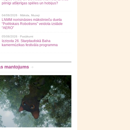
pilnīgi atšķirīgas spēles un hobijus?
04/08/2026 ·
Māksla
,
Muzeji
LNMM norisināsies mākslinieču dueta
“Poētiskais Robotisms” veidota izstāde
“AERO”
05/08/2026 ·
Pasākumi
Izziņota 26. Starptautiskā Baha
kamermūzikas festivāla programma
as mantojums