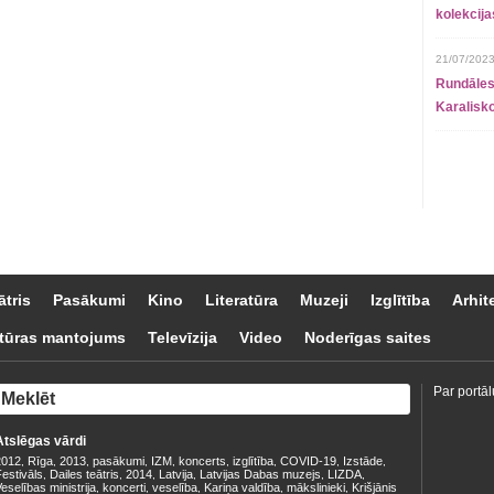
kolekcij
21/07/2023
Rundāles
Karalisko
ātris
Pasākumi
Kino
Literatūra
Muzeji
Izglītība
Arhit
tūras mantojums
Televīzija
Video
Noderīgas saites
Par portāl
Atslēgas vārdi
2012
Rīga
2013
pasākumi
IZM
koncerts
izglītība
COVID-19
Izstāde
,
,
,
,
,
,
,
,
,
estivāls
Dailes teātris
2014
Latvija
Latvijas Dabas muzejs
LIZDA
,
,
,
,
,
,
eselības ministrija
koncerti
veselība
Kariņa valdība
mākslinieki
Krišjānis
,
,
,
,
,