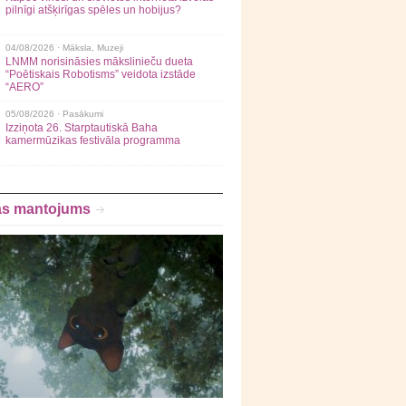
pilnīgi atšķirīgas spēles un hobijus?
04/08/2026 ·
Māksla
,
Muzeji
LNMM norisināsies mākslinieču dueta
“Poētiskais Robotisms” veidota izstāde
“AERO”
05/08/2026 ·
Pasākumi
Izziņota 26. Starptautiskā Baha
kamermūzikas festivāla programma
as mantojums