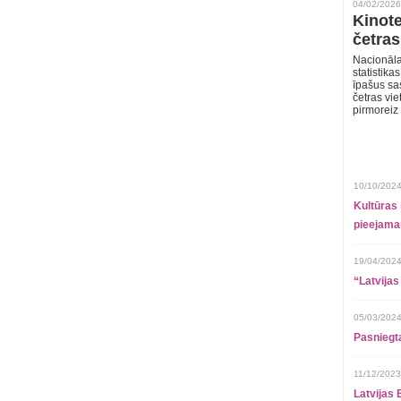
04/02/2026
Kinote
četras
Nacionāla
statistika
īpašus sa
četras vie
pirmoreiz
10/10/2024
Kultūras 
pieejamai
19/04/2024
“Latvijas
05/03/2024
Pasniegt
11/12/2023
Latvijas 