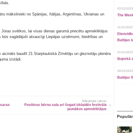
sībās.
02/12/2022
tru mākslinieki no Spānijas, Itālijas, Argentīnas, Ukrainas un
The Week
11/11/2022
s Jūras svētkos, lai visas dienas garumā priecētu apmeklētājus
Dienvidko
s būs sagādājuši atsaucīgi Liepājas uzņēmumi, biedrības un
Baltijas 
01/11/2022
s aicināts baudīt 21.Starptautiskā Zīmētāju un gleznotāju plenēra
Ņujorkā s
guma izstādi.
28/10/2022
Baltijas 
Nākamais raksts
asaras
Positivus bērnu sala arī šogad izklaidēs festivāla
jaunākos apmeklētājus
Populār