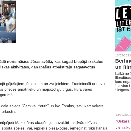
10/05/2023
Berlīn
ādē norisināsies Jūras svētki, kas šogad Liepājā izskalos
un fil
kas aktivitātes, gan īpašus atbalstītāju sagatavotus
Laikā no 1
literatūras
kuru organ
 bojā gājušajiem jūrniekiem un zvejniekiem. Tradicionāli ar savu
“Latvian L
us priecēs amatnieku un mājražotāju tirgus, kurā varēs
“Jelgava 
 garumā.
daļā sniegs “Carnival Youth” un Ivo Fomins, savukārt vakara
 orķestris.
13/03/2023
“Oskara” 
arūpējuši Mazo jūras akadēmiju, savukārt, aktīvās dzīves
vienlaiku
ās sporta spēlēs, vai, iepriekš piesakoties, iemēģināt roku kanālā