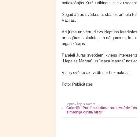
notiekošajās Kuršu vikingu liellaivu sacen
Šogad Jūras svētkos uzstāsies arī ielu teā
Vācijas.
Arī jūras un vētru dievs Neptūns ieradīsie
ar no jūras izskalotajiem dārgumiem, kuru
organizācijas.
Paralēli Jūras svētkiem ikviens interesent
“Liepājas Marīna” un “Mazā Marīna” noslē
Visas svētku aktivitātes ir bezmaksas.
Foto: Publicitātes
Iepriekšējais raksts
Galerijā "Putti" skatāma rotu izstāde "V
simfonija cīruļa sirdī"