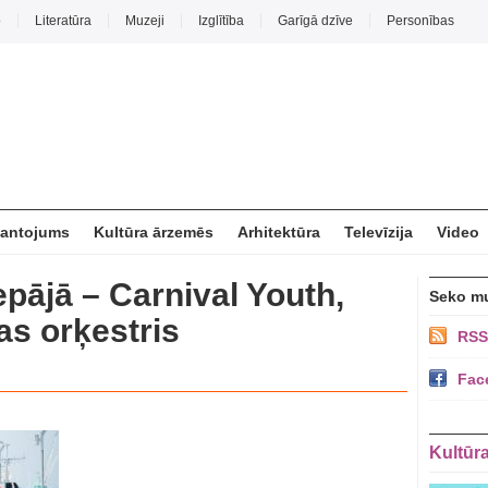
o
Literatūra
Muzeji
Izglītība
Garīgā dzīve
Personības
mantojums
Kultūra ārzemēs
Arhitektūra
Televīzija
Video
pājā – Carnival Youth,
Seko m
as orķestris
RSS
Fac
Kultūr