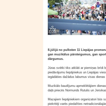
8.jūlijā no pulksten 11 Liepājas promen
gan muzikālus pārsteigumus, gan sportis
dārgumus.
Jūras svētki tiks atklāti ar piemiņas brīdi
piedāvājumu liepājniekus un Liepājas vies
iegādāties dažādus labumus visas dienas
Muzikālo baudījumu apmeklētājiem dienas 
daļā priecēs Normunds Rutulis un Jersikas
Mazajiem liepājniekiem organizatori būs s
piekritēji varēs piedalīties netradicionālaj