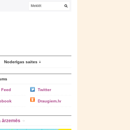
Noderīgas saites
ums
 Feed
Twitter
ebook
Draugiem.lv
a ārzemēs