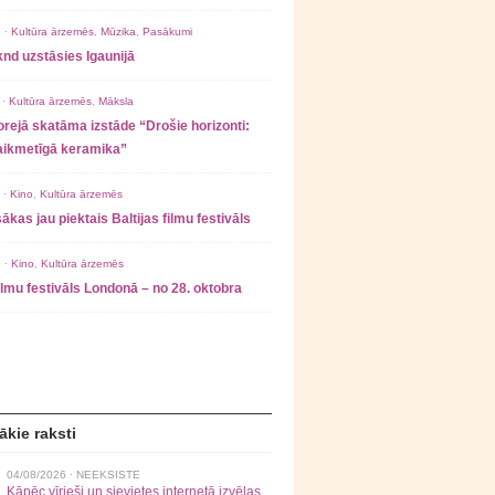
 ·
Kultūra ārzemēs
,
Mūzika
,
Pasākumi
nd uzstāsies Igaunijā
 ·
Kultūra ārzemēs
,
Māksla
rejā skatāma izstāde “Drošie horizonti:
laikmetīgā keramika”
 ·
Kino
,
Kultūra ārzemēs
ākas jau piektais Baltijas filmu festivāls
 ·
Kino
,
Kultūra ārzemēs
filmu festivāls Londonā – no 28. oktobra
ākie raksti
04/08/2026 ·
NEEKSISTE
Kāpēc vīrieši un sievietes internetā izvēlas