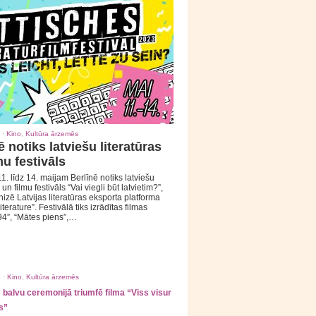
 ·
Kino
,
Kultūra ārzemēs
ē notiks latviešu literatūras
mu festivāls
1. līdz 14. maijam Berlīnē notiks latviešu
 un filmu festivāls “Vai viegli būt latvietim?”,
izē Latvijas literatūras eksporta platforma
iterature”. Festivālā tiks izrādītas filmas
94”, “Mātes piens”,…
 ·
Kino
,
Kultūra ārzemēs
balvu ceremonijā triumfē filma “Viss visur
s”