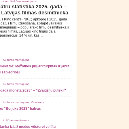
 ·
Kino
,
Kultūras mantojums
ātru statistika 2025. gadā –
 Latvijas filmas desmitniekā
is Kino centrs (NKC) apkopojis 2025. gada
s datus filmu izrādīšanā, atklājot vairākus
sniegumus – populārāko filmu desmitniekā ir
tējās filmas, Latvijas kino tirgus daļa
 pārsniegusi 24 % un, kas…
 ·
Kultūras mantojums
ministre: Mežotnes pilij arī turpmāk ir jābūt
 sabiedrībai
 ·
Kultūras mantojums
 gada monēta 2023” – “Zvaigžņu putekļi”
 ·
Kultūras mantojums
,
Pasākumi
as “Boņuks 2023” balvas
 ·
Kultūras mantojums
Banka izlaiž modes vēsturei veltītu