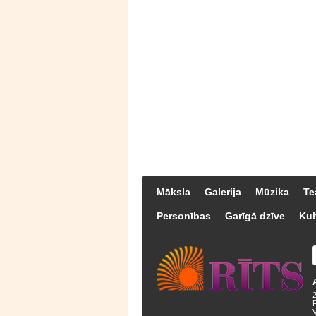
Māksla
Galerija
Mūzika
Te
Personības
Garīgā dzīve
Kul
F
V