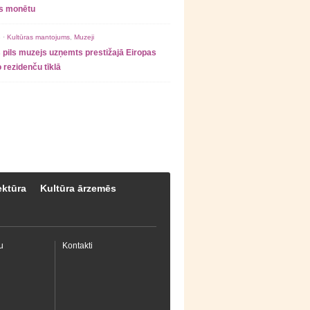
as monētu
 ·
Kultūras mantojums
,
Muzeji
 pils muzejs uzņemts prestižajā Eiropas
 rezidenču tīklā
ektūra
Kultūra ārzemēs
u
Kontakti