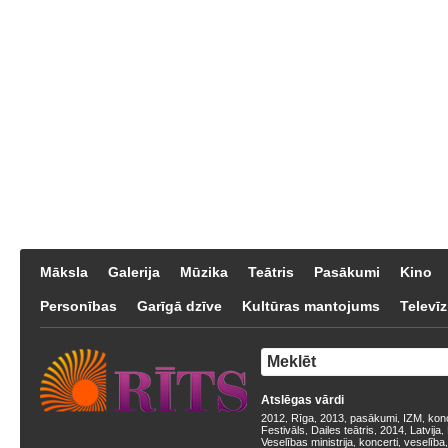
Māksla
Galerija
Mūzika
Teātris
Pasākumi
Kino
Personības
Garīgā dzīve
Kultūras mantojums
Televīz
Atslēgas vārdi
2012
Rīga
2013
pasākumi
IZM
kon
,
,
,
,
,
Festivāls
Dailes teātris
2014
Latvija
,
,
,
,
Veselības ministrija
koncerti
veselība
,
,