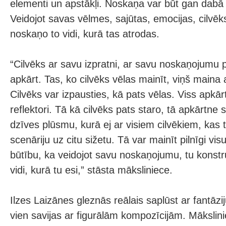
elementi un apstākļi. Noskaņa var būt gan dabā
Veidojot savas vēlmes, sajūtas, emocijas, cilvēk
noskaņo to vidi, kurā tas atrodas.
“Cilvēks ar savu izpratni, ar savu noskaņojumu p
apkārt. Tas, ko cilvēks vēlas mainīt, viņš maina
Cilvēks var izpausties, kā pats vēlas. Viss apkārt
reflektori. Tā kā cilvēks pats staro, tā apkārtne 
dzīves plūsmu, kurā ej ar visiem cilvēkiem, kas te
scenāriju uz citu sižetu. Tā var mainīt pilnīgi vis
būtību, ka veidojot savu noskaņojumu, tu konstr
vidi, kurā tu esi,” stāsta māksliniece.
Ilzes Laizānes gleznās reālais saplūst ar fantāzi
vien savijas ar figurālām kompozīcijām. Mākslin