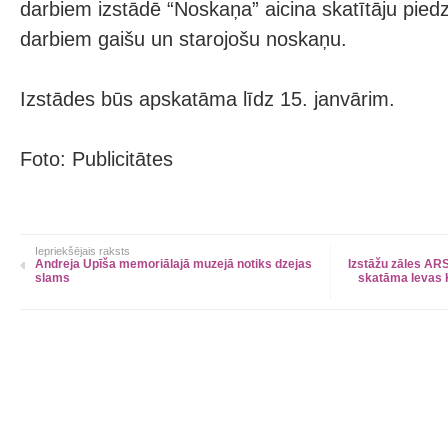
darbiem izstādē “Noskaņa” aicina skatītāju pied
darbiem gaišu un starojošu noskaņu.
Izstādes būs apskatāma līdz 15. janvārim.
Foto: Publicitātes
Iepriekšējais raksts
Andreja Upīša memoriālajā muzejā notiks dzejas
Izstāžu zāles A
slams
skatāma Ievas 