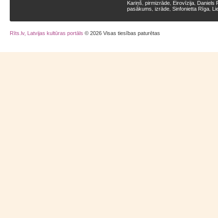
Kariņš
pirmizrāde
Eirovīzija
Daniels 
,
,
,
pasākums
izrāde
Sinfonietta Rīga
Li
,
,
,
Rīts.lv, Latvijas kultūras portāls
© 2026 Visas tiesības paturētas