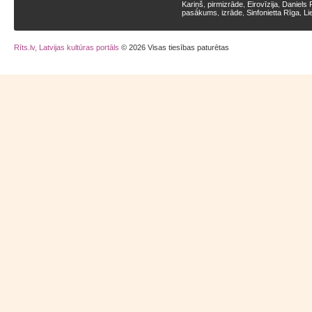
Kariņš
pirmizrāde
Eirovīzija
Daniels 
,
,
,
pasākums
izrāde
Sinfonietta Rīga
Li
,
,
,
Rīts.lv, Latvijas kultūras portāls
© 2026 Visas tiesības paturētas