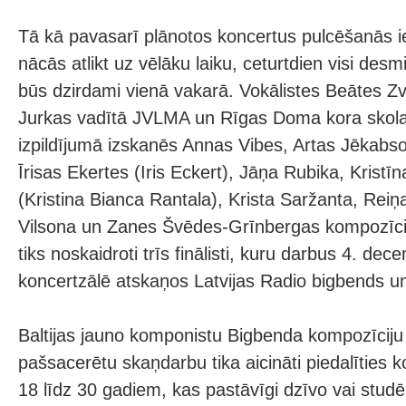
Tā kā pavasarī plānotos koncertus pulcēšanās 
nācās atlikt uz vēlāku laiku, ceturtdien visi desmi
būs dzirdami vienā vakarā. Vokālistes Beātes Z
Jurkas vadītā JVLMA un Rīgas Doma kora skol
izpildījumā izskanēs Annas Vibes, Artas Jēkabs
Īrisas Ekertes (Iris Eckert), Jāņa Rubika, Krist
(Kristina Bianca Rantala), Krista Saržanta, Re
Vilsona un Zanes Švēdes-Grīnbergas kompozīcij
tiks noskaidroti trīs finālisti, kuru darbus 4. de
koncertzālē atskaņos Latvijas Radio bigbends u
Baltijas jauno komponistu Bigbenda kompozīciju
pašsacerētu skaņdarbu tika aicināti piedalīties
18 līdz 30 gadiem, kas pastāvīgi dzīvo vai studē 