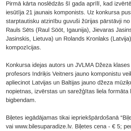
Pirmā kārta noslēdzās šī gada aprīlī, kad izvēr
iesūtīja 21 jaunais komponists. Uz konkursa pusf
starptautisku atzinību guvuši žūrijas pārstāvji no
Rauls Sēts (Raul Sööt, Igaunija), Jievaras Jasin
Jasinskis, Lietuva) un Rolands Kronlaks (Latvija)
kompozīcijas.
Konkursa idejas autors un JVLMA Džeza klases v
profesors Indriķis Veitners jauno komponistu vei
apliecinot Latvijas un Baltijas jauno džeza mūz
nopietnas, izvērstas un sarežģītas liela formāta
bigbendam.
Biļetes iegādājamas tikai iepriekšpārdošanā “Bi
vai www.bilesuparadize.lv. Biļetes cena - € 5; p