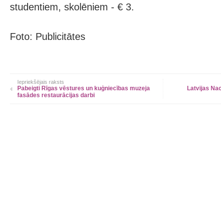
studentiem, skolēniem - € 3.
Foto: Publicitātes
Iepriekšējais raksts
Pabeigti Rīgas vēstures un kuģniecības muzeja
Latvijas Nac
fasādes restaurācijas darbi