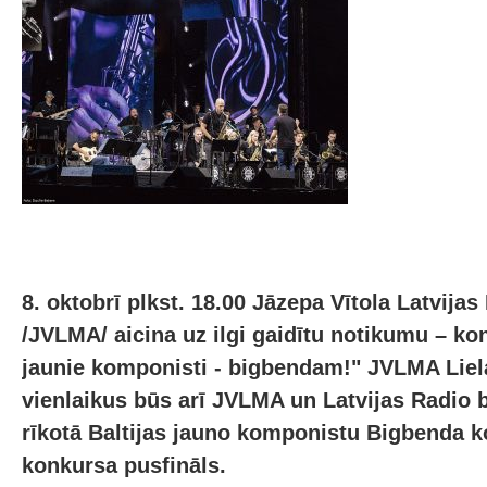
8. oktobrī plkst. 18.00 Jāzepa Vītola Latvija
/JVLMA/ aicina uz ilgi gaidītu notikumu – kon
jaunie komponisti - bigbendam!" JVLMA Liela
vienlaikus būs arī JVLMA un Latvijas Radio 
rīkotā Baltijas jauno komponistu Bigbenda 
konkursa pusfināls.