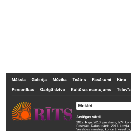
Māksla
Galerija
Mūzika
Teātris
Pasākumi
Kino
Personības
Garīgā dzīve
Kultūras mantojums
Televīz
Atslēgas vārdi
2012
Rīga
2013
pasākumi
IZM
kon
,
,
,
,
,
Festivāls
Dailes teātris
2014
Latvija
,
,
,
,
Veselības ministrija
koncerti
veselība
,
,