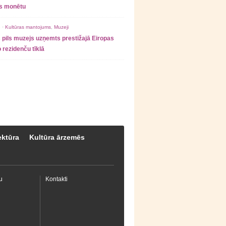
as monētu
 ·
Kultūras mantojums
,
Muzeji
 pils muzejs uzņemts prestižajā Eiropas
 rezidenču tīklā
ektūra
Kultūra ārzemēs
u
Kontakti