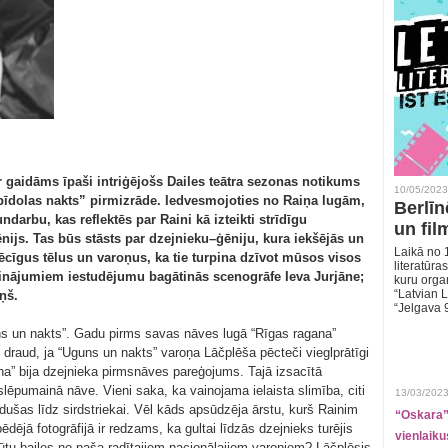
r gaidāms īpaši intriģējošs Dailes teātra sezonas notikums
10/05/2023
pīdolas nakts” pirmizrāde. Iedvesmojoties no Raiņa lugām,
Berlīn
darbu, kas reflektēs par Raini kā izteikti strīdīgu
un fil
ēnijs. Tas būs stāsts par dzejnieku–ģēniju, kura iekšējās un
Laikā no 1
pēcīgus tēlus un varoņus, ka tie turpina dzīvot mūsos visos
literatūras
sinājumiem iestudējumu bagātinās scenogrāfe Ieva Jurjāne;
kuru organ
“Latvian L
ņš.
“Jelgava 
ns un nakts”. Gadu pirms savas nāves lugā “Rīgas ragana”
i draud, ja “Uguns un nakts” varoņa Lāčplēša pēcteči vieglprātīgi
a” bija dzejnieka pirmsnāves pareģojums. Tajā izsacītā
lēpumainā nāve. Vieni saka, ka vainojama ielaista slimība, citi
13/03/2023
edušas līdz sirdstriekai. Vēl kāds apsūdzēja ārstu, kurš Rainim
“Oskara” 
dējā fotogrāfijā ir redzams, ka gultai līdzās dzejnieks turējis
vienlaiku
būtu bailes no paša radītajiem nacionālajiem varoņiem? Lāčplēsis