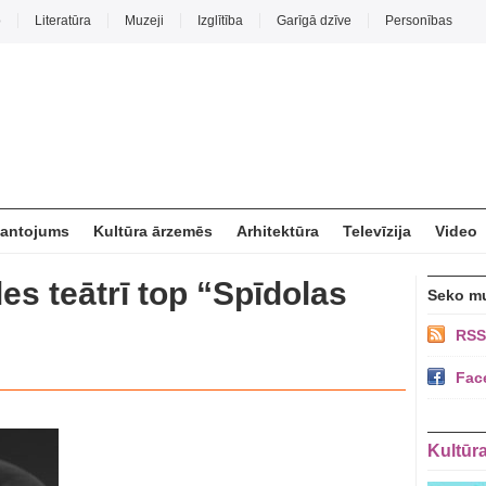
o
Literatūra
Muzeji
Izglītība
Garīgā dzīve
Personības
mantojums
Kultūra ārzemēs
Arhitektūra
Televīzija
Video
les teātrī top “Spīdolas
Seko m
RSS
Fac
Kultūr