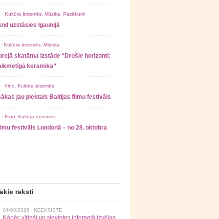
 ·
Kultūra ārzemēs
,
Mūzika
,
Pasākumi
nd uzstāsies Igaunijā
 ·
Kultūra ārzemēs
,
Māksla
rejā skatāma izstāde “Drošie horizonti:
laikmetīgā keramika”
 ·
Kino
,
Kultūra ārzemēs
ākas jau piektais Baltijas filmu festivāls
 ·
Kino
,
Kultūra ārzemēs
filmu festivāls Londonā – no 28. oktobra
ākie raksti
04/08/2026 ·
NEEKSISTE
Kāpēc vīrieši un sievietes internetā izvēlas