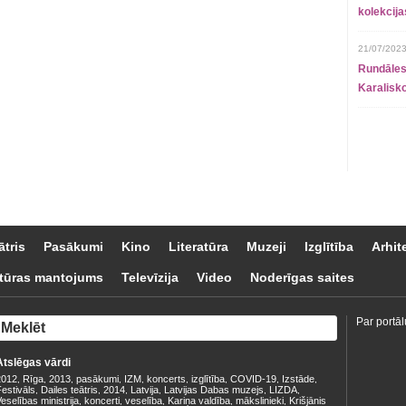
kolekcij
21/07/2023
Rundāles
Karalisko
ātris
Pasākumi
Kino
Literatūra
Muzeji
Izglītība
Arhit
tūras mantojums
Televīzija
Video
Noderīgas saites
Par portāl
Atslēgas vārdi
2012
Rīga
2013
pasākumi
IZM
koncerts
izglītība
COVID-19
Izstāde
,
,
,
,
,
,
,
,
,
estivāls
Dailes teātris
2014
Latvija
Latvijas Dabas muzejs
LIZDA
,
,
,
,
,
,
eselības ministrija
koncerti
veselība
Kariņa valdība
mākslinieki
Krišjānis
,
,
,
,
,