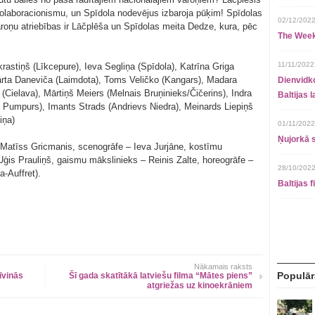
olaboracionismu, un Spīdola nodevējus izbaroja pūķim! Spīdolas
02/12/2022
aroņu atriebības ir Lāčplēša un Spīdolas meita Dedze, kura, pēc
The Week
11/11/2022
rastiņš (Līkcepure), Ieva Segliņa (Spīdola), Katrīna Griga
rta Daneviča (Laimdota), Toms Veličko (Kangars), Madara
Dienvidko
(Cielava), Mārtiņš Meiers (Melnais Bruņinieks/Čičerins), Indra
Baltijas 
js Pumpurs), Imants Strads (Andrievs Niedra), Meinards Liepiņš
iņa)
01/11/2022
Ņujorkā s
 Matīss Gricmanis, scenogrāfe – Ieva Jurjāne, kostīmu
Uģis Prauliņš, gaismu mākslinieks – Reinis Zalte, horeogrāfe –
28/10/2022
-Auffret).
Baltijas 
Nākamais raksts
Populār
īvinās
Šī gada skatītākā latviešu filma “Mātes piens”
atgriežas uz kinoekrāniem