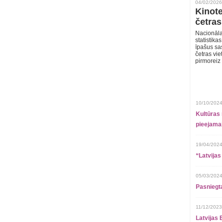
04/02/2026
Kinote
četras
Nacionāla
statistika
īpašus sa
četras vie
pirmoreiz
10/10/2024
Kultūras 
pieejamai
19/04/2024
“Latvijas
05/03/2024
Pasniegt
11/12/2023
Latvijas 