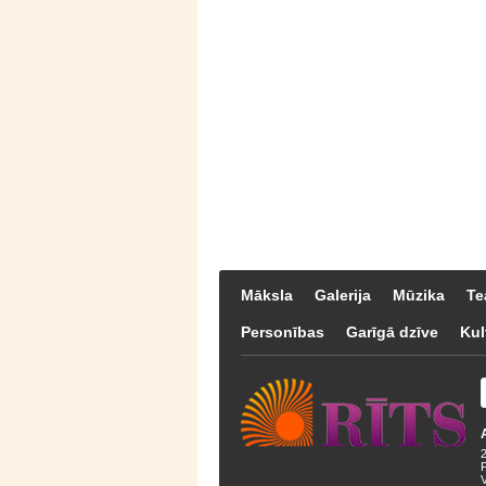
Māksla
Galerija
Mūzika
Te
Personības
Garīgā dzīve
Kul
F
V