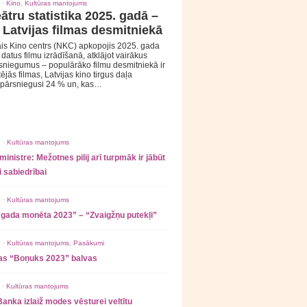
 ·
Kino
,
Kultūras mantojums
ātru statistika 2025. gadā –
 Latvijas filmas desmitniekā
is Kino centrs (NKC) apkopojis 2025. gada
s datus filmu izrādīšanā, atklājot vairākus
sniegumus – populārāko filmu desmitniekā ir
tējās filmas, Latvijas kino tirgus daļa
 pārsniegusi 24 % un, kas…
 ·
Kultūras mantojums
ministre: Mežotnes pilij arī turpmāk ir jābūt
 sabiedrībai
 ·
Kultūras mantojums
 gada monēta 2023” – “Zvaigžņu putekļi”
 ·
Kultūras mantojums
,
Pasākumi
as “Boņuks 2023” balvas
 ·
Kultūras mantojums
Banka izlaiž modes vēsturei veltītu