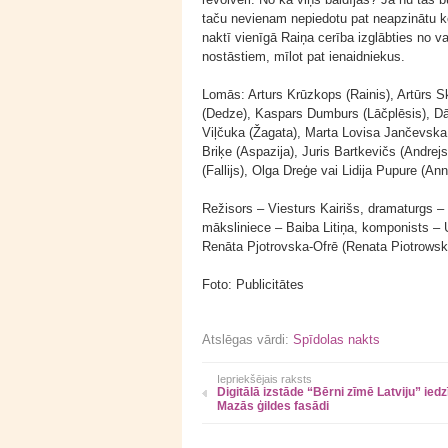
taču nevienam nepiedotu pat neapzinātu k
naktī vienīgā Raiņa cerība izglābties no v
nostāstiem, mīlot pat ienaidniekus.
Lomās: Arturs Krūzkops (Rainis), Artūrs Sk
(Dedze), Kaspars Dumburs (Lāčplēsis), Dā
Viļčuka (Žagata), Marta Lovisa Jančevska 
Briķe (Aspazija), Juris Bartkevičs (Andre
(Fallijs), Olga Dreģe vai Lidija Pupure (Ann
Režisors – Viesturs Kairišs, dramaturgs –
māksliniece – Baiba Litiņa, komponists – 
Renāta Pjotrovska-Ofrē (Renata Piotrowska
Foto: Publicitātes
Atslēgas vārdi:
Spīdolas nakts
Iepriekšējais raksts
Digitālā izstāde “Bērni zīmē Latviju” iedz
Mazās ģildes fasādi