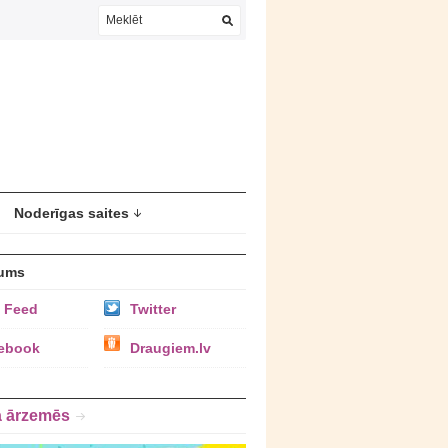
Noderīgas saites
ums
 Feed
Twitter
ebook
Draugiem.lv
a ārzemēs