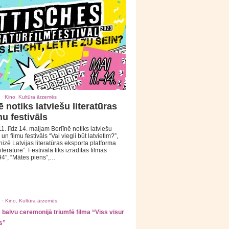
 ·
Kino
,
Kultūra ārzemēs
ē notiks latviešu literatūras
mu festivāls
1. līdz 14. maijam Berlīnē notiks latviešu
 un filmu festivāls “Vai viegli būt latvietim?”,
izē Latvijas literatūras eksporta platforma
iterature”. Festivālā tiks izrādītas filmas
94”, “Mātes piens”,…
 ·
Kino
,
Kultūra ārzemēs
balvu ceremonijā triumfē filma “Viss visur
s”