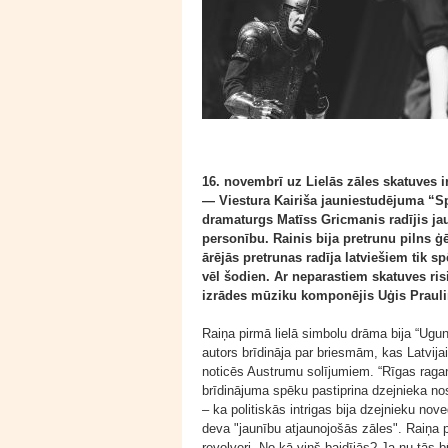
16. novembrī uz Lielās zāles skatuves i
— Viestura Kairiša jauniestudējuma “S
dramaturgs Matīss Gricmanis radījis jaun
personību. Rainis bija pretrunu pilns ģ
ārējās pretrunas radīja latviešiem tik s
vēl šodien. Ar neparastiem skatuves ri
izrādes mūziku komponējis Uģis Prauli
Raiņa pirmā lielā simbolu drāma bija “Ugu
autors brīdināja par briesmām, kas Latvija
noticēs Austrumu solījumiem. “Rīgas ragan
brīdinājuma spēku pastiprina dzejnieka nos
– ka politiskās intrigas bija dzejnieku nov
deva "jaunību atjaunojošās zāles". Raiņa pē
revolveri. No kā viņš baidījās? Ja nu tās 