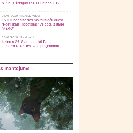
pilnīgi atšķirīgas spēles un hobijus?
04/08/2026 ·
Māksla
,
Muzeji
LNMM norisināsies mākslinieču dueta
“Poētiskais Robotisms” veidota izstāde
“AERO”
05/08/2026 ·
Pasākumi
Izziņota 26. Starptautiskā Baha
kamermūzikas festivāla programma
as mantojums