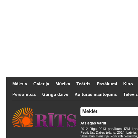
Māksla
Galerija
Mūzika
Teātris
Pasākumi
Kino
Personības
Garīgā dzīve
Kultūras mantojums
Televīz
Atslēgas vārdi
2012
Rīga
2013
pasākumi
IZM
kon
,
,
,
,
,
Festivāls
Dailes teātris
2014
Latvija
,
,
,
,
Veselības ministrija
koncerti
veselība
,
,