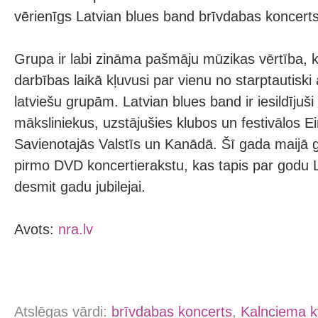
vērienīgs Latvian blues band brīvdabas koncerts 
Grupa ir labi zināma pašmāju mūzikas vērtība, 
darbības laikā kļuvusi par vienu no starptautisk
latviešu grupām. Latvian blues band ir iesildījuš
māksliniekus, uzstājušies klubos un festivālos E
Savienotajās Valstīs un Kanādā. Šī gada maijā 
pirmo DVD koncertierakstu, kas tapis par godu 
desmit gadu jubilejai.
Avots:
nra.lv
Atslēgas vārdi:
brīvdabas koncerts
,
Kalnciema k