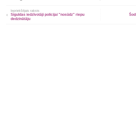
Iepriekšējais raksts
Siguldas iedzīvotāji policijai "nosūdz" riepu
Šod
dedzinātāju