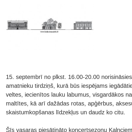
15. septembrī no plkst. 16.00-20.00 norisināsi
amatnieku tirdziņš, kurā būs iespējams iegādāti
veltes, iecienītos lauku labumus, visgardākos n
maltītes, kā arī dažādas rotas, apģērbus, akses
skaistumkopšanas līdzekļus un daudz ko citu.
Šīs vasaras piesātināto koncertsezonu Kalnciem