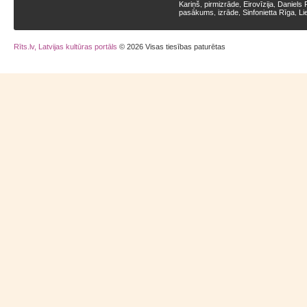
Kariņš
pirmizrāde
Eirovīzija
Daniels 
,
,
,
pasākums
izrāde
Sinfonietta Rīga
Li
,
,
,
Rīts.lv, Latvijas kultūras portāls
© 2026 Visas tiesības paturētas