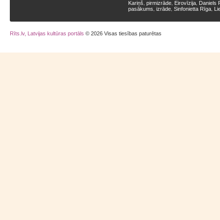
Kariņš
pirmizrāde
Eirovīzija
Daniels 
,
,
,
pasākums
izrāde
Sinfonietta Rīga
Li
,
,
,
Rīts.lv, Latvijas kultūras portāls
© 2026 Visas tiesības paturētas