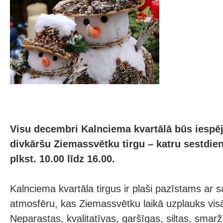
Visu decembri Kalnciema kvartālā būs iespēj
divkāršu Ziemassvētku tirgu – katru sestdie
plkst. 10.00 līdz 16.00.
Kalnciema kvartāla tirgus ir plaši pazīstams ar 
atmosfēru, kas Ziemassvētku laikā uzplauks vi
Neparastas, kvalitatīvas, garšīgas, siltas, smar