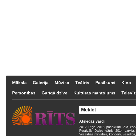
Māksla
Galerija
Mūzika
Teātris
Pasākumi
Kino
Personības
Garīgā dzīve
Kultūras mantojums
Televīz
Atslēgas vārdi
2012
Rīga
2013
pasākumi
IZM
kon
,
,
,
,
,
Festivāls
Dailes teātris
2014
Latvija
,
,
,
,
Veselības ministrija
koncerti
veselība
,
,