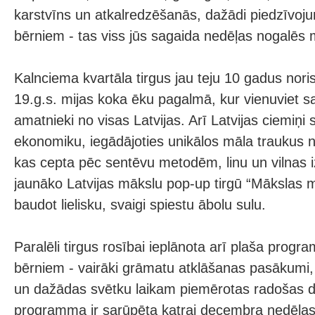
karstvīns un atkalredzēšanās, dažādi piedzīvoj
bērniem - tas viss jūs sagaida nedēļas nogalē
Kalnciema kvartāla tirgus jau teju 10 gadus nori
19.g.s. mijas koka ēku pagalmā, kur vienuviet 
amatnieki no visas Latvijas. Arī Latvijas ciemiņi s
ekonomiku, iegādājoties unikālos māla traukus n
kas cepta pēc sentēvu metodēm, linu un vilnas 
jaunāko Latvijas mākslu pop-up tirgū “Mākslas m
baudot lielisku, svaigi spiestu ābolu sulu.
Paralēli tirgus rosībai ieplānota arī plaša pro
bērniem - vairāki grāmatu atklāšanas pasākumi, 
un dažādas svētku laikam piemērotas radošas d
programma ir sarūpēta katrai decembra nedēļas