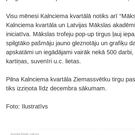
Visu mēnesi Kalnciema kvartālā notiks arī “Māk
Kalnciema kvartāla un Latvijas Mākslas akadēmij
iniciatīva. Mākslas trofeju pop-up tirgus ļauj iep
spilgtāko pašmāju jauno gleznotāju un grafiķu 
apskatāmi un iegādājami vairāk nekā 500 darbi, t
kartiņas, suvenīri u.c. lietas.
Pilna Kalnciema kvartāla Ziemassvētku tirgu 
tiks izziņota līdz decembra sākumam.
Foto: Ilustratīvs
Iepriekšējais raksts