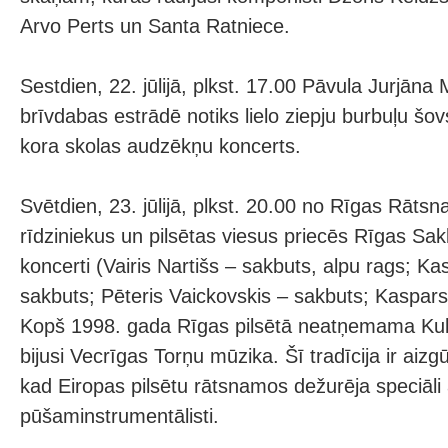
Arvo Perts un Santa Ratniece.
Sestdien, 22. jūlijā, plkst. 17.00 Pāvula Jurjāna
brīvdabas estrādē notiks lielo ziepju burbuļu š
kora skolas audzēkņu koncerts.
Svētdien, 23. jūlijā, plkst. 20.00 no Rīgas Rāts
rīdziniekus un pilsētas viesus priecēs Rīgas Sa
koncerti (Vairis Nartišs – sakbuts, alpu rags; K
sakbuts; Pēteris Vaickovskis – sakbuts; Kaspar
Kopš 1998. gada Rīgas pilsētā neatņemama Kult
bijusi Vecrīgas Torņu mūzika. Šī tradīcija ir aizg
kad Eiropas pilsētu rātsnamos dežurēja speciāli 
pūšaminstrumentālisti.