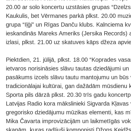
20.00 ar solo koncertu uzstāsies grupas “Dzelzs v
Kaukulis, bet Vērmanes parkā plkst. 20.00 muzic
grupa “Iļģi” un Rīgas Danču klubs. Kalnciema kv
ieskandinās Mareks Ameriks (Jersika Records) 
izlasi, plkst. 21.00 uz skatuves kāps džeza apvi
Piektdien, 21. jūlijā, plkst. 18.00 “Koprades vas
ietvaros norisināsies slāvu tautas dziedājumi un
pasākums izcels slāvu tautu mantojumu un būs v
tradicionālajai kultūrai, gan dažādām mūsdienu
Sporta pils dārzā plkst. 20.30 trīs gadu konce
Latvijas Radio kora mākslinieki Sigvarda Kļava
gregorisko dziedājumu mūzikas elementi, kas mī
Mika Čavarta improvizācijām un laikmetīgās vo
skaņām, kuras radījuši komponisti Džons Keidžs,