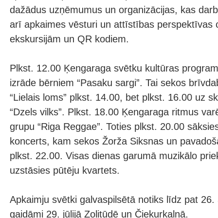
dažādus uzņēmumus un organizācijas, kas darb
arī apkaimes vēsturi un attīstības perspektīvas
ekskursijām un QR kodiem.
Plkst. 12.00 Ķengaraga svētku kultūras progra
izrāde bērniem “Pasaku sargi”. Tai sekos brīvda
“Lielais loms” plkst. 14.00, bet plkst. 16.00 uz 
“Dzels vilks”. Plkst. 18.00 Ķengaraga ritmus var
grupu “Riga Reggae”. Toties plkst. 20.00 sāksie
koncerts, kam sekos Žorža Siksnas un pavadoš
plkst. 22.00. Visas dienas garumā muzikālo pri
uzstāsies pūtēju kvartets.
Apkaimju svētki galvaspilsētā notiks līdz pat 2
gaidāmi 29. jūlijā Zolitūdē un Čiekurkalnā.