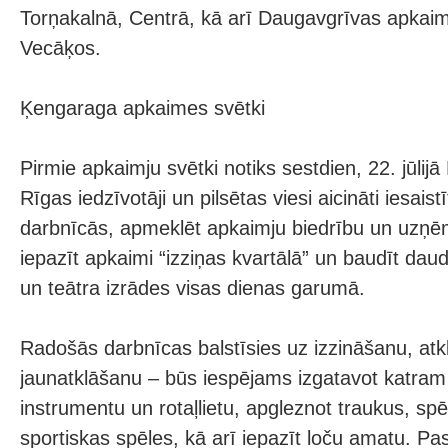
Torņakalnā, Centrā, kā arī Daugavgrīvas apkai
Vecāķos.
Ķengaraga apkaimes svētki
Pirmie apkaimju svētki notiks sestdien, 22. jūlij
Rīgas iedzīvotāji un pilsētas viesi aicināti iesaist
darbnīcās, apmeklēt apkaimju biedrību un uzņē
iepazīt apkaimi “izziņas kvartālā” un baudīt dau
un teātra izrādes visas dienas garumā.
Radošās darbnīcas balstīsies uz izzināšanu, at
jaunatklāšanu – būs iespējams izgatavot katra
instrumentu un rotaļlietu, apgleznot traukus, spē
sportiskas spēles, kā arī iepazīt loču amatu. P