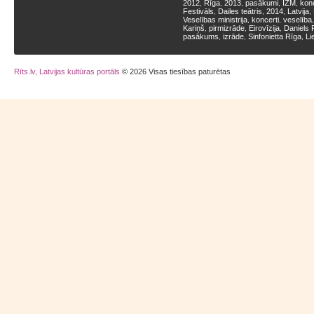
2012
Rīga
2013
pasākumi
IZM
kon
,
,
,
,
,
Festivāls
Dailes teātris
2014
Latvija
,
,
,
,
Veselības ministrija
koncerti
veselība
,
,
Kariņš
pirmizrāde
Eirovīzija
Daniels 
,
,
,
pasākums
izrāde
Sinfonietta Rīga
Li
,
,
,
Rīts.lv, Latvijas kultūras portāls
© 2026 Visas tiesības paturētas