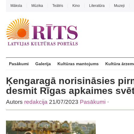
Māksla
Mūzika
Teātris
Kino
Literatūra
Muzeji
Pasākumi
Galerija
Kultūras mantojums
Kultūra ārzem
Ķengaragā norisināsies pir
desmit Rīgas apkaimes svē
Autors
redakcija
21/07/2023
Pasākumi
·