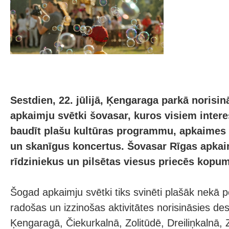
Sestdien, 22. jūlijā, Ķengaraga parkā norisin
apkaimju svētki šovasar, kuros visiem inter
baudīt plašu kultūras programmu, apkaimes i
un skanīgus koncertus. Šovasar Rīgas apkai
rīdziniekus un pilsētas viesus priecēs kopu
Šogad apkaimju svētki tiks svinēti plašāk nekā p
radošas un izzinošas aktivitātes norisināsies d
Ķengaragā, Čiekurkalnā, Zolitūdē, Dreiliņkalnā, 