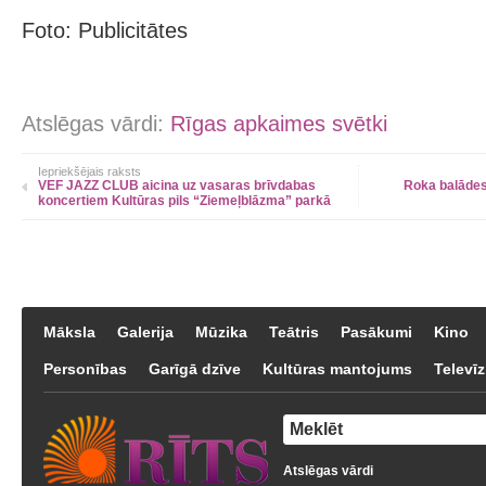
Foto: Publicitātes
Atslēgas vārdi:
Rīgas apkaimes svētki
Iepriekšējais raksts
VEF JAZZ CLUB aicina uz vasaras brīvdabas
Roka balādes
koncertiem Kultūras pils “Ziemeļblāzma” parkā
Māksla
Galerija
Mūzika
Teātris
Pasākumi
Kino
Personības
Garīgā dzīve
Kultūras mantojums
Televīz
Atslēgas vārdi