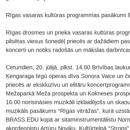
Rīgas vasaras kultūras programmas pasākumi 
Rīgas drosmes un prieka vasaras kultūras prog
pilsētas viesus šonedēļ priecēs ar dažādiem p
koncerti un notiks radošās un mākslas darbnīca
Ceturtdien, 20. jūlijā, plkst. 14.00 Brīvības lauk
Ķengaraga tirgū operas dīva Sonora Vaice un čel
priecēs ar ekskluzīvu un elitāru koncertprogram
Mežaparkā Meža prospekta un Kokneses prospek
16.00 norisināsies muzikāli izklaidējošs un skaņu
muzikāls pasākums “Rīgas vitrāžas”, kurā uzstās
BRASS.EDU kopā ar sitaminstrumentālistu Nor
akordeonistu Artūru Noviku. Kultūrtelpā “Strops