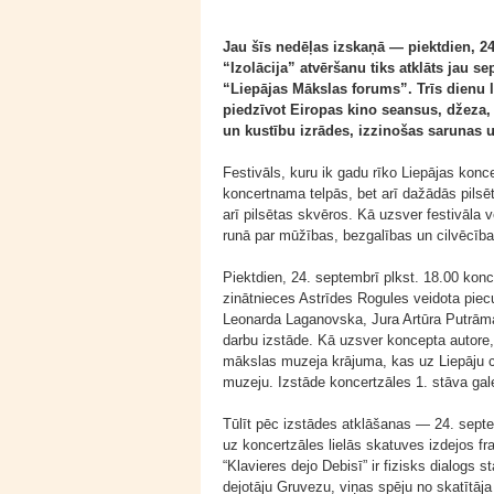
Jau šīs nedēļas izskaņā — piektdien, 24
“Izolācija” atvēršanu tiks atklāts jau 
“Liepājas Mākslas forums”. Trīs dienu l
piedzīvot Eiropas kino seansus, džeza
un kustību izrādes, izzinošas sarunas un
Festivāls, kuru ik gadu rīko Liepājas konce
koncertnama telpās, bet arī dažādās pilsēt
arī pilsētas skvēros. Kā uzsver festivāla
runā par mūžības, bezgalības un cilvēcība
Piektdien, 24. septembrī plkst. 18.00 konc
zinātnieces Astrīdes Rogules veidota piec
Leonarda Laganovska, Jura Artūra Putrāma
darbu izstāde. Kā uzsver koncepta autore, 
mākslas muzeja krājuma, kas uz Liepāju ce
muzeju. Izstāde koncertzāles 1. stāva gale
Tūlīt pēc izstādes atklāšanas — 24. septe
uz koncertzāles lielās skatuves izdejos f
“Klavieres dejo Debisī” ir fizisks dialogs 
dejotāju Gruvezu, viņas spēju no skatītāj