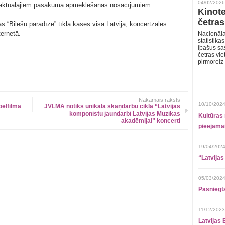
04/02/2026
 ar aktuālajiem pasākuma apmeklēšanas nosacījumiem.
Kinote
četras
“Biļešu paradīze” tīkla kasēs visā Latvijā, koncertzāles
ternetā.
Nacionāla
statistika
īpašus sa
četras vie
pirmoreiz
Nākamais raksts
10/10/2024
pēlfilma
JVLMA notiks unikāla skaņdarbu cikla “Latvijas
komponistu jaundarbi Latvijas Mūzikas
Kultūras 
akadēmijai” koncerti
pieejamai
19/04/2024
“Latvijas
05/03/2024
Pasniegt
11/12/2023
Latvijas 