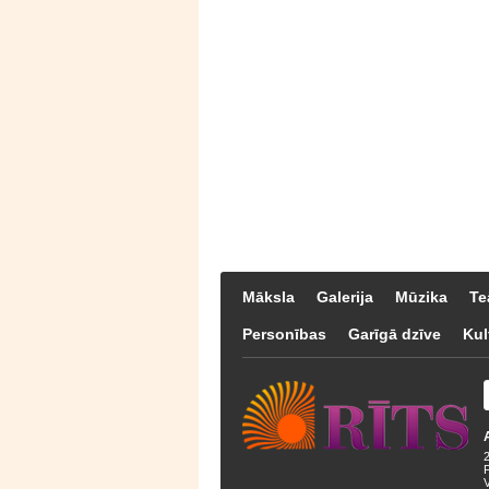
Māksla
Galerija
Mūzika
Te
Personības
Garīgā dzīve
Kul
F
V