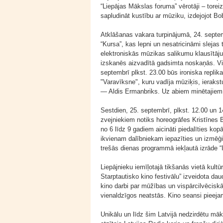
“Liepājas Mākslas foruma” vērotāji – torei
sapludināt kustību ar mūziku, izdejojot B
Atklāšanas vakara turpinājumā, 24. septemb
“Kursa”, kas lepni un nesatricināmi slejas
elektroniskās mūzikas salikumu klausītāj
izskanēs aizvadītā gadsimta noskaņās. Vieg
septembrī plkst. 23.00 būs ironiska replika
"Varavīksne", kuru vadīja mūziķis, ierakst
— Aldis Ermanbriks. Uz abiem minētajiem 
Sestdien, 25. septembrī, plkst. 12.00 un 1
zvejniekiem notiks horeogrāfes Kristīnes
no 6 līdz 9 gadiem aicināti piedalīties kop
ikvienam dalībniekam iepazīties un izmēģi
trešās dienas programmā iekļautā izrāde “
Liepājnieku iemīļotajā tikšanās vietā kult
Starptautisko kino festivālu” izveidota da
kino darbi par mūžības un vispārcilvēcisk
vienaldzīgos neatstās. Kino seansi pieejam
Unikālu un līdz šim Latvijā nedzirdētu mā