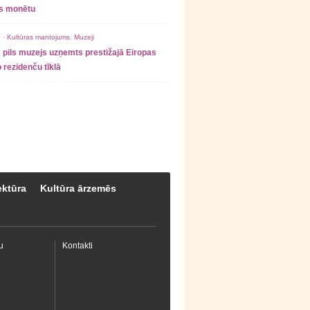
as monētu
 ·
Kultūras mantojums
,
Muzeji
 pils muzejs uzņemts prestižajā Eiropas
 rezidenču tīklā
ektūra
Kultūra ārzemēs
u
Kontakti