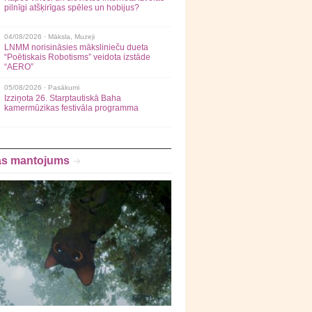
pilnīgi atšķirīgas spēles un hobijus?
04/08/2026 ·
Māksla
,
Muzeji
LNMM norisināsies mākslinieču dueta
“Poētiskais Robotisms” veidota izstāde
“AERO”
05/08/2026 ·
Pasākumi
Izziņota 26. Starptautiskā Baha
kamermūzikas festivāla programma
as mantojums