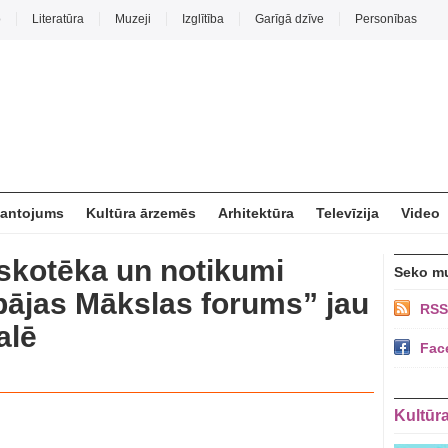
o
Literatūra
Muzeji
Izglītība
Garīgā dzīve
Personības
mantojums
Kultūra ārzemēs
Arhitektūra
Televīzija
Video
iskotēka un notikumi
Seko m
ājas Mākslas forums” jau
RSS
alē
Fac
Kultūr