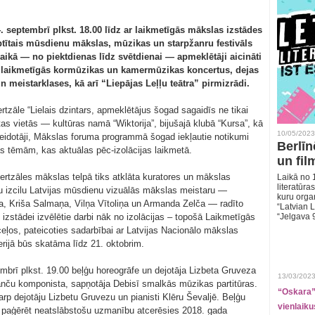
. septembrī plkst. 18.00 līdz ar laikmetīgās mākslas izstādes
septītais mūsdienu mākslas, mūzikas un starpžanru festivāls
aikā — no piektdienas līdz svētdienai — apmeklētāji aicināti
, laikmetīgās kormūzikas un kamermūzikas koncertus, dejas
 meistarklases, kā arī “Liepājas Leļļu teātra” pirmizrādi.
rtzāle “Lielais dzintars, apmeklētājus šogad sagaidīs ne tikai
as vietās — kultūras namā “Wiktorija”, bijušajā klubā “Kursa”, kā
10/05/2023
 veidotāji, Mākslas foruma programmā šogad iekļautie notikumi
Berlīn
s tēmām, kas aktuālas pēc-izolācijas laikmetā.
un fil
ertzāles mākslas telpā tiks atklāta kuratores un mākslas
Laikā no 1
literatūras
u izcilu Latvijas mūsdienu vizuālās mākslas meistaru —
kuru organ
, Kriša Salmaņa, Vilņa Vītoliņa un Armanda Zelča — radīto
“Latvian L
izstādei izvēlētie darbi nāk no izolācijas – topošā Laikmetīgās
“Jelgava 
ļos, pateicoties sadarbībai ar Latvijas Nacionālo mākslas
rijā būs skatāma līdz 21. oktobrim.
mbrī plkst. 19.00 beļģu horeogrāfe un dejotāja Lizbeta Gruveza
13/03/2023
ranču komponista, sapņotāja Debisī smalkās mūzikas partitūras.
“Oskara” 
starp dejotāju Lizbetu Gruvezu un pianisti Klēru Ševaljē. Beļģu
vienlaiku
a paģērēt neatslābstošu uzmanību atcerēsies 2018. gada