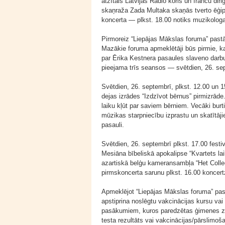
atzītais Latvijas Radio koris un franču di
skaņraža Zada Multaka skaņās tverto ēģipt
koncerta — plkst. 18.00 notiks muzikolog
Pirmoreiz “Liepājas Mākslas foruma” pastāv
Mazākie foruma apmeklētāji būs pirmie, ka
par Ērika Kestnera pasaules slaveno darbu
pieejama trīs seansos — svētdien, 26. sep
Svētdien, 26. septembrī, plkst. 12.00 un 
dejas izrādes “Izdzīvot bērnus” pirmizrād
laiku kļūt par saviem bērniem. Vecāki burt
mūzikas starpniecību izprastu un skatītāji
pasauli.
Svētdien, 26. septembrī plkst. 17.00 fest
Mesiāna bībeliskā apokalipse “Kvartets l
azartiskā belģu kameransambļa “Het Collect
pirmskoncerta sarunu plkst. 16.00 koncertz
Apmeklējot “Liepājas Mākslas foruma” pasāk
apstiprina noslēgtu vakcinācijas kursu va
pasākumiem, kuros paredzētas ģimenes zo
testa rezultāts vai vakcinācijas/pārslimoš