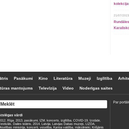
kolekcij
21/07/2023
Rundāles
Karalisko
ātris
Pasākumi
Kino
Literatūra
Muzeji
Izglītība
Arhit
tūras mantojums
Televīzija
Video
Noderīgas saites
Par portāl
Atslēgas vārdi
2012
Rīga
2013
pasākumi
IZM
koncerts
izglītība
COVID-19
Izstāde
,
,
,
,
,
,
,
,
,
estivāls
Dailes teātris
2014
Latvija
Latvijas Dabas muzejs
LIZDA
,
,
,
,
,
,
eselības ministrija
koncerti
veselība
Kariņa valdība
mākslinieki
Krišjānis
,
,
,
,
,