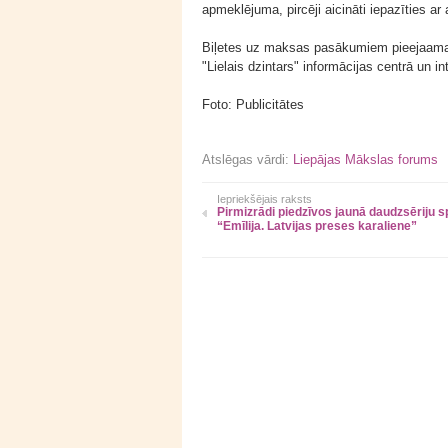
apmeklējuma, pircēji aicināti iepazīties
Biļetes uz maksas pasākumiem pieejaamas 
"Lielais dzintars" informācijas centrā un in
Foto: Publicitātes
Atslēgas vārdi:
Liepājas Mākslas forums
Iepriekšējais raksts
Pirmizrādi piedzīvos jaunā daudzsēriju s
“Emīlija. Latvijas preses karaliene”