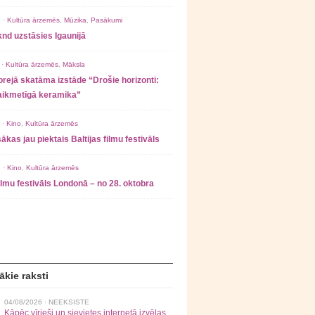
 ·
Kultūra ārzemēs
,
Mūzika
,
Pasākumi
nd uzstāsies Igaunijā
 ·
Kultūra ārzemēs
,
Māksla
rejā skatāma izstāde “Drošie horizonti:
laikmetīgā keramika”
 ·
Kino
,
Kultūra ārzemēs
ākas jau piektais Baltijas filmu festivāls
 ·
Kino
,
Kultūra ārzemēs
filmu festivāls Londonā – no 28. oktobra
ākie raksti
04/08/2026 ·
NEEKSISTE
Kāpēc vīrieši un sievietes internetā izvēlas