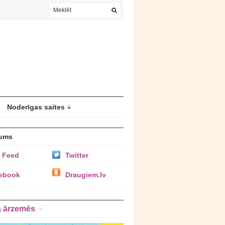
Noderīgas saites
ums
 Feed
Twitter
ebook
Draugiem.lv
a ārzemēs