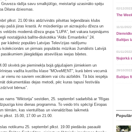
z Gruveza rādīja savu smalkjūtīgo, meistarīgi uzasināto spēju
02/12/2022
oba Dilana dziesmas.
The Week
rī plkst. 21.00 tiks atdzīvināts pilsētas leģendārais klubs
 teju pašā jūras krastā. Ar mūsdienīgu un aizraujošu džeza un
11/11/2022
us veldzēs modernā džeza grupa “LUPA”, bet vakara turpinājums
Dienvidko
li nostaļģiskā ballīte-diskotēka “Aldis Ermanbriks” 24.
Baltijas 
 par kādreiz populāro Latvijas Televīzijas raidījumu
u kolekcionārs un pirmais populārās mūzikas žurnālists Latvijā
01/11/2022
pasākumiem jāiegādājas atsevišķas ieejas biļetes.
Ņujorkā s
4.00 skvērā pie pieminekļa bojā gājušajiem jūrniekiem un
 Brīniņas vadīta kustību klase “MOveMENT”, kurā bērni vecumā
28/10/2022
ā ar vienu no saviem vecākiem vai citu aizbildni. Tā būs iespēja
Baltijas 
nāt dokumentālas dejas metodi, pēc kuras tapusi festivāla
Izdzīvot bērnus”.
ūras nams “Wiktorija” sestdien, 25. septembrī sadarbībā ar “Rīgas
udzpusīga kino dienas programma. To veido trīs spēcīgi Eiropas
ām tēmām, kas vientulības un vienaldzības laikmetā
Populār
i plkst. 15.00, 17.00 un 21.00.
kslas notikumu 25. septembrī plkst. 19.00 piedāvās pasaulē