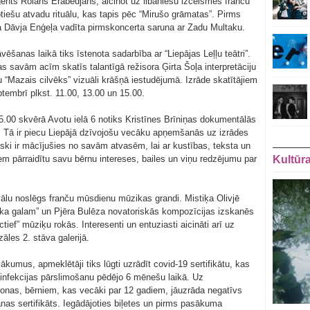
riģents Rolāns Erabedjāns, aicinot uz libāniešu izcelsmes franču
iešu atvadu rituālu, kas tapis pēc “Mirušo grāmatas”. Pirms
a Dāvja Enģeļa vadīta pirmskoncerta saruna ar Zadu Multaku.
ēšanas laikā tiks īstenota sadarbība ar “Liepājas Leļļu teātri”.
s savām acīm skatīs talantīgā režisora Ģirta Šoļa interpretāciju
 “Mazais cilvēks” vizuāli krāšņā iestudējumā. Izrāde skatītājiem
tembrī plkst. 11.00, 13.00 un 15.00.
15.00 skvērā Avotu ielā 6 notiks Kristīnes Brīniņas dokumentālās
e. Tā ir piecu Liepājā dzīvojošu vecāku apņemšanās uz izrādes
iski ir mācījušies no savām atvasēm, lai ar kustības, teksta un
em pārraidītu savu bērnu intereses, bailes un viņu redzējumu par
Kultūr
ivālu noslēgs franču mūsdienu mūzikas grandi. Mistiķa Olivjē
aika galam” un Pjēra Bulēza novatoriskās kompozīcijas izskanēs
ief” mūziķu rokās. Interesenti un entuziasti aicināti arī uz
āles 2. stāva galerijā.
umus, apmeklētāji tiks lūgti uzrādīt covid-19 sertifikātu, kas
i infekcijas pārslimošanu pēdējo 6 mēnešu laikā. Uz
nas, bērniem, kas vecāki par 12 gadiem, jāuzrāda negatīvs
anas sertifikāts. Iegādājoties biļetes un pirms pasākuma