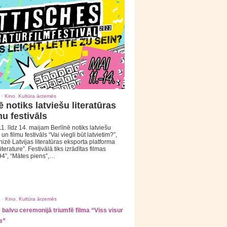
 ·
Kino
,
Kultūra ārzemēs
ē notiks latviešu literatūras
mu festivāls
1. līdz 14. maijam Berlīnē notiks latviešu
 un filmu festivāls “Vai viegli būt latvietim?”,
izē Latvijas literatūras eksporta platforma
iterature”. Festivālā tiks izrādītas filmas
94”, “Mātes piens”,…
 ·
Kino
,
Kultūra ārzemēs
balvu ceremonijā triumfē filma “Viss visur
s”