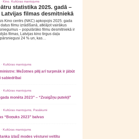
 ·
Kino
,
Kultūras mantojums
ātru statistika 2025. gadā –
 Latvijas filmas desmitniekā
is Kino centrs (NKC) apkopojis 2025. gada
s datus filmu izrādīšanā, atklājot vairākus
sniegumus – populārāko filmu desmitniekā ir
tējās filmas, Latvijas kino tirgus daļa
 pārsniegusi 24 % un, kas…
 ·
Kultūras mantojums
ministre: Mežotnes pilij arī turpmāk ir jābūt
 sabiedrībai
 ·
Kultūras mantojums
 gada monēta 2023” – “Zvaigžņu putekļi”
 ·
Kultūras mantojums
,
Pasākumi
as “Boņuks 2023” balvas
 ·
Kultūras mantojums
Banka izlaiž modes vēsturei veltītu