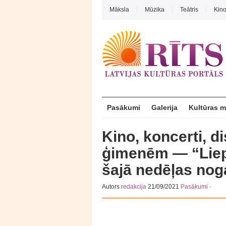
Māksla
Mūzika
Teātris
Kin
Pasākumi
Galerija
Kultūras 
Kino, koncerti, d
ģimenēm — “Liep
šajā nedēļas nog
Autors
redakcija
21/09/2021
Pasākumi
·