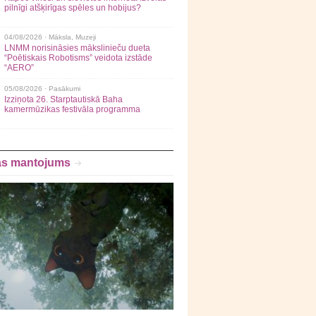
pilnīgi atšķirīgas spēles un hobijus?
04/08/2026 ·
Māksla
,
Muzeji
LNMM norisināsies mākslinieču dueta
“Poētiskais Robotisms” veidota izstāde
“AERO”
05/08/2026 ·
Pasākumi
Izziņota 26. Starptautiskā Baha
kamermūzikas festivāla programma
as mantojums