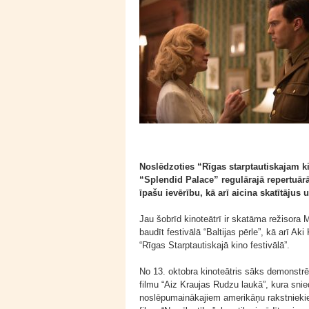
Noslēdzoties “Rīgas starptautiskajam ki
“Splendid Palace” regulārajā repertuārā 
īpašu ievērību, kā arī aicina skatītājus
Jau šobrīd kinoteātrī ir skatāma režisora 
baudīt festivālā “Baltijas pērle”, kā arī A
“Rīgas Starptautiskajā kino festivālā”.
No 13. oktobra kinoteātris sāks demonstrēt 
filmu “Aiz Kraujas Rudzu laukā”, kura sni
noslēpumainākajiem amerikāņu rakstniekiem