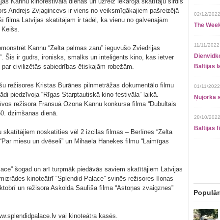
ajās Kannu kinofestivāla dienās un uzreiz iekaroja skatītāju sirdis
isors Andrejs Zvjagincevs ir viens no veiksmīgākajiem pašreizējā
02/12/2022
 šī filma Latvijas skatītājam ir tādēļ, ka vienu no galvenajām
The Week
 Keišs.
11/11/2022
monstrēt Kannu “Zelta palmas zaru” ieguvušo Zviedrijas
Dienvidko
Šis ir gudrs, ironisks, smalks un inteliģents kino, kas ietver
 par civilizētās sabiedrības ētiskajām robežām.
Baltijas 
šu režisores Kristas Burānes pilnmetrāžas dokumentālo filmu
01/11/2022
di piedzīvoja “Rīgas Starptautiskā kino festivāla” laikā.
Ņujorkā s
zīvos režisora Fransuā Ozona Kannu konkursa filma “Dubultais
 50. dzimšanas dienā.
28/10/2022
Baltijas 
skatītājiem noskatīties vēl 2 izcilas filmas – Berlīnes “Zelta
u “Par miesu un dvēseli” un Mihaela Hanekes filmu “Laimīgas
lace” šogad un arī turpmāk piedāvās saviem skatītājiem Latvijas
mizrādes kinoteātrī “Splendid Palace” svinēs režisores Ilonas
oktobrī un režisora Askolda Saulīša filma “Astoņas zvaigznes”
Populār
w.splendidpalace.lv vai kinoteātra kasēs.