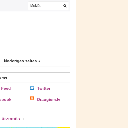
Noderīgas saites
ums
 Feed
Twitter
ebook
Draugiem.lv
a ārzemēs