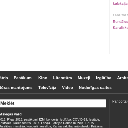
kolekcij
21/07/2023
Rundāles
Karalisko
ātris
Pasākumi
Kino
Literatūra
Muzeji
Izglītība
Arhit
tūras mantojums
Televīzija
Video
Noderīgas saites
Par portāl
Atslēgas vārdi
2012
Rīga
2013
pasākumi
IZM
koncerts
izglītība
COVID-19
Izstāde
,
,
,
,
,
,
,
,
,
estivāls
Dailes teātris
2014
Latvija
Latvijas Dabas muzejs
LIZDA
,
,
,
,
,
,
eselības ministrija
koncerti
veselība
Kariņa valdība
mākslinieki
Krišjānis
,
,
,
,
,