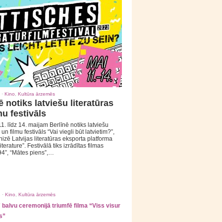
 ·
Kino
,
Kultūra ārzemēs
ē notiks latviešu literatūras
mu festivāls
1. līdz 14. maijam Berlīnē notiks latviešu
 un filmu festivāls “Vai viegli būt latvietim?”,
izē Latvijas literatūras eksporta platforma
iterature”. Festivālā tiks izrādītas filmas
94”, “Mātes piens”,…
 ·
Kino
,
Kultūra ārzemēs
balvu ceremonijā triumfē filma “Viss visur
s”