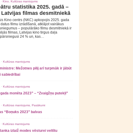
 ·
Kino
,
Kultūras mantojums
ātru statistika 2025. gadā –
 Latvijas filmas desmitniekā
is Kino centrs (NKC) apkopojis 2025. gada
s datus filmu izrādīšanā, atklājot vairākus
sniegumus – populārāko filmu desmitniekā ir
tējās filmas, Latvijas kino tirgus daļa
 pārsniegusi 24 % un, kas…
 ·
Kultūras mantojums
ministre: Mežotnes pilij arī turpmāk ir jābūt
 sabiedrībai
 ·
Kultūras mantojums
 gada monēta 2023” – “Zvaigžņu putekļi”
 ·
Kultūras mantojums
,
Pasākumi
as “Boņuks 2023” balvas
 ·
Kultūras mantojums
Banka izlaiž modes vēsturei veltītu