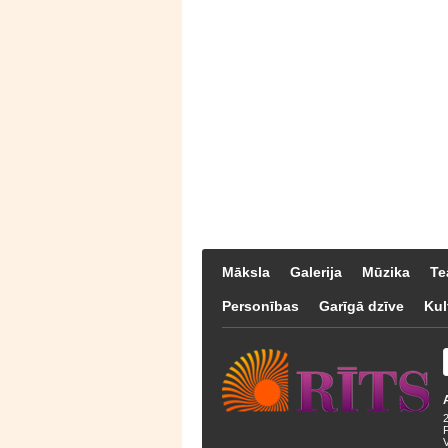
Māksla
Galerija
Mūzika
Te
Personības
Garīgā dzīve
Kul
F
V