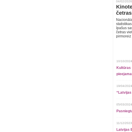
04/02/2026
Kinote
četras
Nacionāla
statistika
īpašus sa
četras vie
pirmoreiz
10/10/2024
Kultūras 
pieejamai
19/04/2024
“Latvijas
05/03/2024
Pasniegt
11/12/2023
Latvijas 