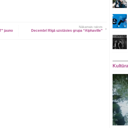
Nākamais raksts
7” jauno
Decembrī Rīgā uzstāsies grupa “Alphaville”
Kultūr