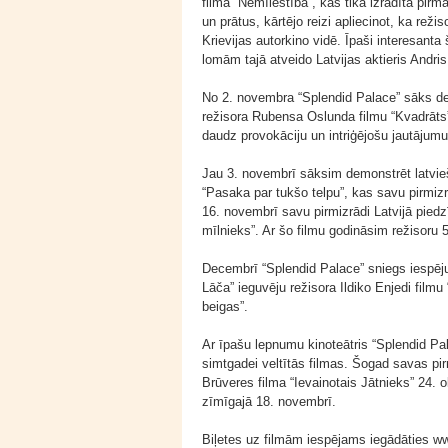
filma “Nemīlestība”, kas tika izrādīta pirm
un prātus, kārtējo reizi apliecinot, ka rež
Krievijas autorkino vidē. Īpaši interesanta
lomām tajā atveido Latvijas aktieris Andris
No 2. novembra “Splendid Palace” sāks de
režisora Rubensa Oslunda filmu “Kvadrāts”. 
daudz provokāciju un intriģējošu jautājumu
Jau 3. novembrī sāksim demonstrēt latvie
“Pasaka par tukšo telpu”, kas savu pirmizrā
16. novembrī savu pirmizrādi Latvijā pied
mīlnieks”. Ar šo filmu godināsim režisoru
Decembrī “Splendid Palace” sniegs iespēju 
Lāča” ieguvēju režisora Ildiko Enjedi film
beigas”.
Ar īpašu lepnumu kinoteātris “Splendid Pa
simtgadei veltītās filmas. Šogad savas pir
Brūveres filma “Ievainotais Jātnieks” 24. 
zīmīgajā 18. novembrī.
Biļetes uz filmām iespējams iegādāties ww