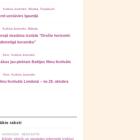
 ·
Kultūra ārzemēs
,
Mūzika
,
Pasākumi
nd uzstāsies Igaunijā
 ·
Kultūra ārzemēs
,
Māksla
rejā skatāma izstāde “Drošie horizonti:
laikmetīgā keramika”
 ·
Kino
,
Kultūra ārzemēs
ākas jau piektais Baltijas filmu festivāls
 ·
Kino
,
Kultūra ārzemēs
filmu festivāls Londonā – no 28. oktobra
ākie raksti
04/08/2026 ·
NEEKSISTE
Kāpēc vīrieši un sievietes internetā izvēlas