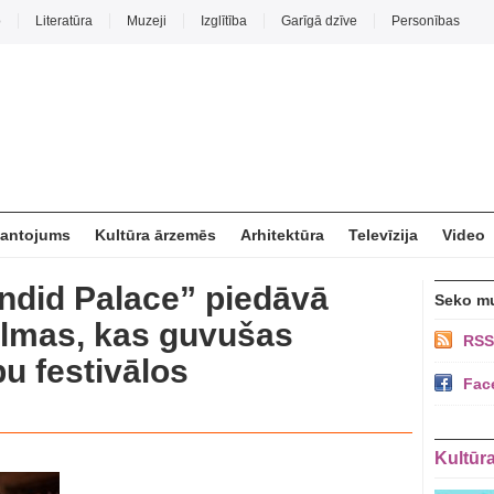
o
Literatūra
Muzeji
Izglītība
Garīgā dzīve
Personības
mantojums
Kultūra ārzemēs
Arhitektūra
Televīzija
Video
endid Palace” piedāvā
Seko m
filmas, kas guvušas
RSS
bu festivālos
Fac
Kultūr