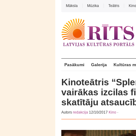
Māksla
Mūzika
Teātris
Kin
Pasākumi
Galerija
Kultūras 
Kinoteātris “Spl
vairākas izcilas 
skatītāju atsaucī
Autors
redakcija
12/10/2017
Kino
·