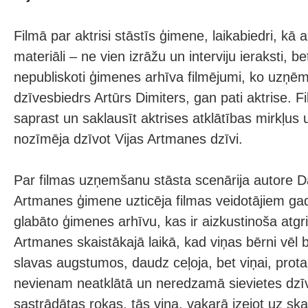
Filmā par aktrisi stāstīs ģimene, laikabiedri, kā 
materiāli – ne vien izrāžu un interviju ieraksti, be
nepubliskoti ģimenes arhīva filmējumi, ko uzņē
dzīvesbiedrs Artūrs Dimiters, gan pati aktrise. 
saprast un saklausīt aktrises atklātības mirkļus 
nozīmēja dzīvot Vijas Artmanes dzīvi.
Par filmas uzņemšanu stāsta scenārija autore Da
Artmanes ģimene uzticēja filmas veidotājiem gad
glabāto ģimenes arhīvu, kas ir aizkustinoša atgr
Artmanes skaistākajā laikā, kad viņas bērni vēl bi
slavas augstumos, daudz ceļoja, bet viņai, prota
nevienam neatklātā un neredzamā sievietes dzīve
sastrādātas rokas, tās viņa, vakarā izejot uz sk