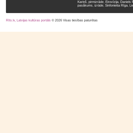
Kariņš
pirmizrāde
Eirovīzija
Daniels 
,
,
,
pasākums
izrāde
Sinfonietta Rīga
Li
,
,
,
Rīts.lv, Latvijas kultūras portāls
© 2026 Visas tiesības paturētas