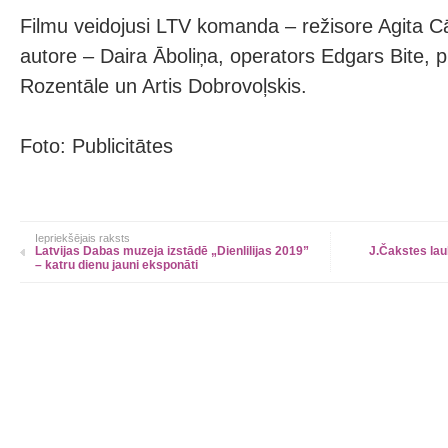
Filmu veidojusi LTV komanda – režisore Agita Cā
autore – Daira Āboliņa, operators Edgars Bite, 
Rozentāle un Artis Dobrovoļskis.
Foto: Publicitātes
Iepriekšējais raksts
Latvijas Dabas muzeja izstādē „Dienlilijas 2019”
J.Čakstes la
– katru dienu jauni eksponāti