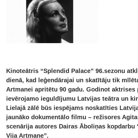
Kinoteātris “Splendid Palace” 96.sezonu atk
dienā, kad leģendārajai un skatītāju tik mīlēta
Artmanei apritētu 90 gadu. Godinot aktrises
ievērojamo ieguldījumu Latvijas teātra un kin
Lielajā zālē būs iespējams noskatīties Latvij
jaunāko dokumentālo filmu – režisores Agita
scenārija autores Dairas Āboliņas kopdarbu “
Vija Artmane”.