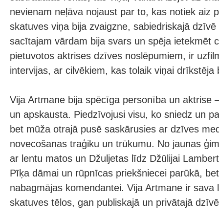
nevienam neļāva nojaust par to, kas notiek aiz 
skatuves viņa bija zvaigzne, sabiedriskajā dzīvē 
sacītajam vārdam bija svars un spēja ietekmēt ci
pietuvotos aktrises dzīves noslēpumiem, ir uzfi
intervijas, ar cilvēkiem, kas tolaik viņai drīkstēja
Vija Artmane bija spēcīga personība un aktrise –
un apskausta. Piedzīvojusi visu, ko sniedz un p
bet mūža otrajā pusē saskārusies ar dzīves med
novecošanas traģiku un trūkumu. No jaunas ģimn
ar lentu matos un Džuljetas līdz Džūlijai Lamberte
Pīķa dāmai un rūpnīcas priekšniecei parūkā, bet 
nabagmājas komendantei. Vija Artmane ir sava l
skatuves tēlos, gan publiskajā un privātajā dzīvē