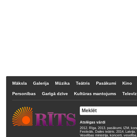
Māksla
Galerija
Mūzika
Teātris
Pasākumi
Kino
Personības
Garīgā dzīve
Kultūras mantojums
Televīz
Atslēgas vārdi
2012
Rīga
2013
pasākumi
IZM
kon
,
,
,
,
,
Festivāls
Dailes teātris
2014
Latvija
,
,
,
,
Veselības ministrija
koncerti
veselība
,
,