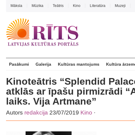
Māksla
Mūzika
Teātris
Kino
Literatūra
Muzeji
Pasākumi
Galerija
Kultūras mantojums
Kultūra ārzem
Kinoteātris “Splendid Pala
atklās ar īpašu pirmizrādi “
laiks. Vija Artmane”
Autors
redakcija
23/07/2019
Kino
·