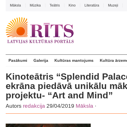
Māksla
Mūzika
Teātris
Kino
Literatūra
Muzeji
Pasākumi
Galerija
Kultūras mantojums
Kultūra ārzem
Kinoteātris “Splendid Palace
ekrāna piedāvā unikālu māk
projektu- “Art and Mind”
Autors
redakcija
29/04/2019
Māksla
·