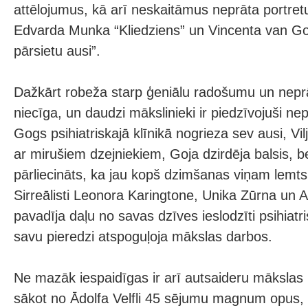
attēlojumus, kā arī neskaitāmus neprāta portre
Edvarda Munka “Kliedziens” un Vincenta van Go
pārsietu ausi”.
Dažkārt robeža starp ģeniālu radošumu un nepr
niecīga, un daudzi mākslinieki ir piedzīvojuši n
Gogs psihiatriskajā klīnikā nogrieza sev ausi, Vi
ar mirušiem dzejniekiem, Goja dzirdēja balsis, b
pārliecināts, ka jau kopš dzimšanas viņam lemts 
Sirreālisti Leonora Karingtone, Unika Zūrna un 
pavadīja daļu no savas dzīves ieslodzīti psihiatri
savu pieredzi atspoguļoja mākslas darbos.
Ne mazāk iespaidīgas ir arī autsaideru mākslas 
sākot no Ādolfa Velfli 45 sējumu magnum opus, l