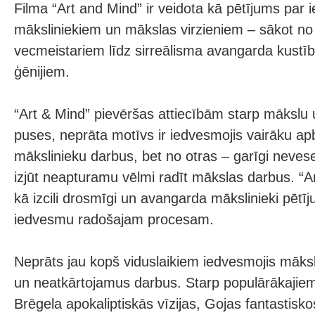
Filma “Art and Mind” ir veidota kā pētījums par
māksliniekiem un mākslas virzieniem – sākot n
vecmeistariem līdz sirreālisma avangarda kustīb
ģēnijiem.
“Art & Mind” pievēršas attiecībām starp mākslu
puses, neprāta motīvs ir iedvesmojis vairāku a
mākslinieku darbus, bet no otras – garīgi neveseli
izjūt neapturamu vēlmi radīt mākslas darbus. “Ar
kā izcili drosmīgi un avangarda mākslinieki pētī
iedvesmu radošajam procesam.
Neprāts jau kopš viduslaikiem iedvesmojis māksli
un neatkārtojamus darbus. Starp populārākajiem
Brēgela apokaliptiskās vīzijas, Gojas fantastisk