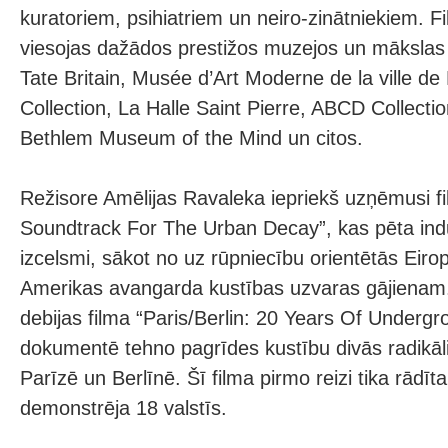
kuratoriem, psihiatriem un neiro-zinātniekiem. Fi
viesojas dažādos prestižos muzejos un mākslas k
Tate Britain, Musée d’Art Moderne de la ville de
Collection, La Halle Saint Pierre, ABCD Collectio
Bethlem Museum of the Mind un citos.
Režisore Amēlijas Ravaleka iepriekš uzņēmusi fil
Soundtrack For The Urban Decay”, kas pēta ind
izcelsmi, sākot no uz rūpniecību orientētās Eir
Amerikas avangarda kustības uzvaras gājienam
debijas filma “Paris/Berlin: 20 Years Of Underg
dokumentē tehno pagrīdes kustību divās radikāli 
Parīzē un Berlīnē. Šī filma pirmo reizi tika rādī
demonstrēja 18 valstīs.