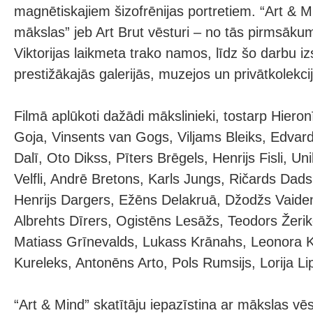
magnētiskajiem šizofrēnijas portretiem. “Art & Mi
mākslas” jeb Art Brut vēsturi – no tās pirmsāk
Viktorijas laikmeta trako namos, līdz šo darbu 
prestižākajās galerijās, muzejos un privātkolekci
Filmā aplūkoti dažādi mākslinieki, tostarp Hier
Goja, Vinsents van Gogs, Viljams Bleiks, Edva
Dalī, Oto Dikss, Pīters Brēgels, Henrijs Fisli, Un
Velfli, Andrē Bretons, Karls Jungs, Ričards Dad
Henrijs Dargers, Ežēns Delakruā, Džodžs Vaiden
Albrehts Dīrers, Ogistēns Lesāžs, Teodors Žeri
Matiass Grīnevalds, Lukass Krānahs, Leonora K
Kureleks, Antonēns Arto, Pols Rumsijs, Lorija Lip
“Art & Mind” skatītāju iepazīstina ar mākslas v