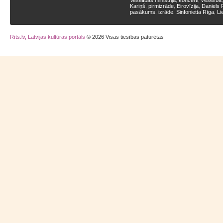
Veselības ministrija
koncerti
veselība
,
,
Kariņš
pirmizrāde
Eirovīzija
Daniels 
,
,
,
pasākums
izrāde
Sinfonietta Rīga
Li
,
,
,
Rīts.lv, Latvijas kultūras portāls
© 2026 Visas tiesības paturētas