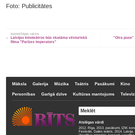
Foto: Publicitātes
Iepriekšējais raksts
Latvijas kinoteātros būs skatāma vēsturiskā
"Otra puse" 
filma "Parīzes imperators"
Māksla
Galerija
Mūzika
Teātris
Pasākumi
Kino
Personības
Garīgā dzīve
Kultūras mantojums
Televīz
Atslēgas vārdi
2012
Rīga
2013
pasākumi
IZM
kon
,
,
,
,
,
Festivāls
Dailes teātris
2014
Latvija
,
,
,
,