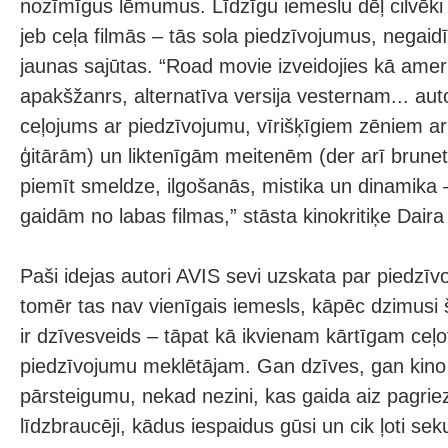
nozīmīgus lēmumus. Līdzīgu iemeslu dēļ cilvēki
jeb ceļa filmās – tās sola piedzīvojumus, negaid
jaunas sajūtas. “Road movie izveidojies kā amer
apakšžanrs, alternatīva versija vesternam... aut
ceļojums ar piedzīvojumu, vīrišķīgiem zēniem ar
ģitārām) un liktenīgām meitenēm (der arī brunet
piemīt smeldze, ilgošanās, mistika un dinamika 
gaidām no labas filmas,” stāsta kinokritiķe Daira
Paši idejas autori AVIS sevi uzskata par piedzī
tomēr tas nav vienīgais iemesls, kāpēc dzimusi 
ir dzīvesveids – tāpat kā ikvienam kārtīgam ceļ
piedzīvojumu meklētājam. Gan dzīves, gan kino ce
pārsteigumu, nekad nezini, kas gaida aiz pagriez
līdzbraucēji, kādus iespaidus gūsi un cik ļoti se