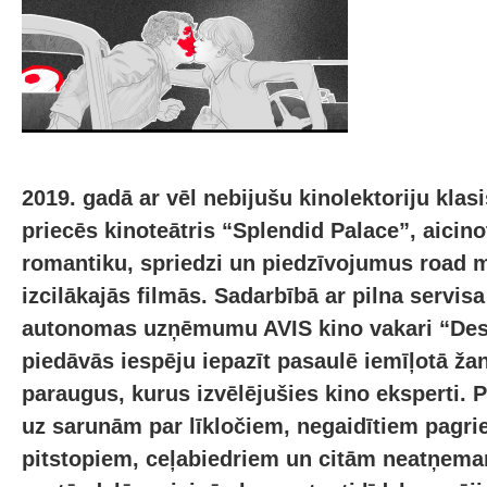
2019. gadā ar vēl nebijušu kinolektoriju klas
priecēs kinoteātris “Splendid Palace”, aicino
romantiku, spriedzi un piedzīvojumus road 
izcilākajās filmās. Sadarbībā ar pilna servisa
autonomas uzņēmumu AVIS kino vakari “Desmi
piedāvās iespēju iepazīt pasaulē iemīļotā ža
paraugus, kurus izvēlējušies kino eksperti. 
uz sarunām par līkločiem, negaidītiem pagri
pitstopiem, ceļabiedriem un citām neatņem