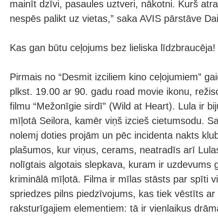
mainīt dzīvi, pasaules uztveri, nākotni. Kurš atra
nespēs palikt uz vietas,” saka AVIS pārstāve Da
Kas gan būtu ceļojums bez lieliska līdzbraucēja!
Pirmais no “Desmit izciliem kino ceļojumiem” ga
plkst. 19.00 ar 90. gadu road movie ikonu, režis
filmu “Mežonīgie sirdī” (Wild at Heart). Lula ir bi
mīļotā Seilora, kamēr viņš izcieš cietumsodu. Sat
nolemj doties projām un pēc incidenta nakts klub
plašumos, kur viņus, cerams, neatradīs arī Lul
nolīgtais algotais slepkava, kuram ir uzdevums 
kriminālā mīļotā. Filma ir mīlas stāsts par spīti 
spriedzes pilns piedzīvojums, kas tiek vēstīts a
raksturīgajiem elementiem: tā ir vienlaikus drā