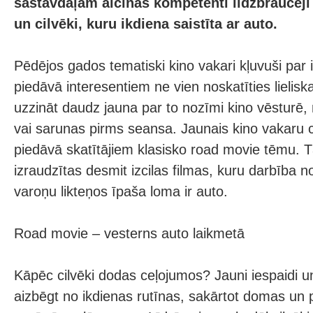
sastāvdaļām aicinās kompetenti līdzbraucēji –
un cilvēki, kuru ikdiena saistīta ar auto.
Pēdējos gados tematiski kino vakari kļuvuši par 
piedāvā interesentiem ne vien noskatīties lieliska
uzzināt daudz jauna par to nozīmi kino vēsturē, 
vai sarunas pirms seansa. Jaunais kino vakaru ci
piedāvā skatītājiem klasisko road movie tēmu. 
izraudzītas desmit izcilas filmas, kuru darbība n
varoņu likteņos īpaša loma ir auto.
Road movie – vesterns auto laikmetā
Kāpēc cilvēki dodas ceļojumos? Jauni iespaidi un
aizbēgt no ikdienas rutīnas, sakārtot domas un