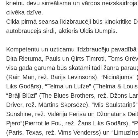
krietnu devu sirreālisma un vārdos neizskaidroj
cilvēka dzīve.
Cikla pirmā seansa līdzbraucēji būs kinokritiķe D
autobraucējs sirdī, aktieris Uldis Dumpis.
Kompetentu un uzticamu līdzbraucēju pavadībā (
Dita Rietuma, Pauls un Ģirts Timroti, Toms Grēviņ
visa gada garumā būs skatāmi tādi žanra paraugi
(Rain Man, rež. Barijs Levinsons), “Nicinājums” 
Liks Godārs), “Telma un Luīze” (Thelma & Louise,
“Brāļi Blūzi” (The Blues Brothers, rež. Džons Lan
Driver, rež. Mārtins Skorsēze), “Mis Saulstariņš” 
Sunshine, rež. Valērija Ferisa un Džonatans Deit
Pjero”(Pierrot le Fou, rež. Žans Liks Godārs), “
(Paris, Texas, rež. Vims Venderss) un “Limuzīn