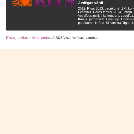
Atslēgas vārdi
2012
Rīga
2013
pasākumi
IZM
kon
,
,
,
,
,
Festivāls
Dailes teātris
2014
Latvija
,
,
,
,
Veselības ministrija
koncerti
veselība
,
,
Kariņš
pirmizrāde
Eirovīzija
Daniels 
,
,
,
pasākums
izrāde
Sinfonietta Rīga
Li
,
,
,
Rīts.lv, Latvijas kultūras portāls
© 2026 Visas tiesības paturētas