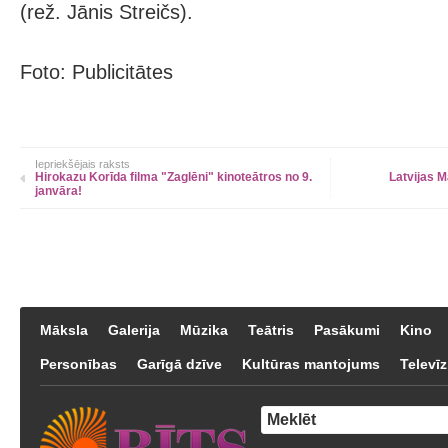
(rež. Jānis Streičs).
Foto: Publicitātes
Iepriekšējais raksts
Hirokazu Korīda filma "Zaglēni" kinoteātros no 9.
Latvijas M
janvāra!
Māksla
Galerija
Mūzika
Teātris
Pasākumi
Kino
Personības
Garīgā dzīve
Kultūras mantojums
Televīz