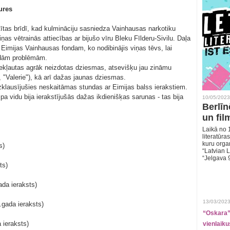
ures
tas brīdī, kad kulmināciju sasniedza Vainhausas narkotiku
as vētrainās attiecības ar bijušo vīru Bleku Fīlderu-Sivilu. Daļa
Eimijas Vainhausas fondam, ko nodibinājis viņas tēvs, lai
ādām problēmām.
iekļautas agrāk neizdotas dziesmas, atsevišķu jau zināmu
, "Valerie"), kā arī dažas jaunas dziesmas.
klausījušies neskaitāmas stundas ar Eimijas balss ierakstiem.
pa vidu bija ierakstījušās dažas ikdienišķas sarunas - tas bija
10/05/2023
Berlīn
un fil
Laikā no 1
literatūras
kuru organ
s)
“Latvian L
“Jelgava 
ts)
ada ieraksts)
13/03/2023
.gada ieraksts)
“Oskara” 
 ieraksts)
vienlaiku