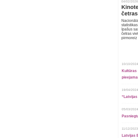
04/02/2026
Kinote
četras
Nacionāla
statistika
īpašus sa
četras vie
pirmoreiz
10/10/2024
Kultūras 
pieejamai
19/04/2024
“Latvijas
05/03/2024
Pasniegt
11/12/2023
Latvijas 