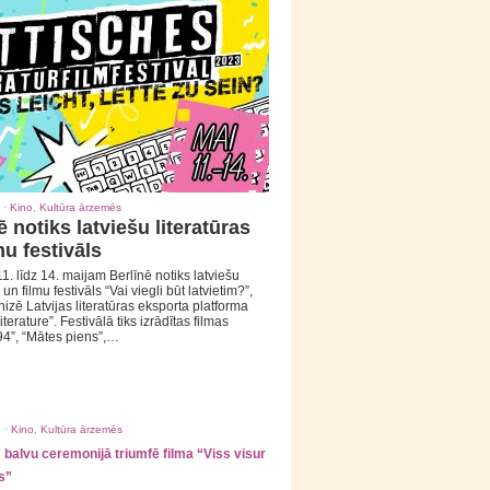
 ·
Kino
,
Kultūra ārzemēs
ē notiks latviešu literatūras
mu festivāls
1. līdz 14. maijam Berlīnē notiks latviešu
 un filmu festivāls “Vai viegli būt latvietim?”,
izē Latvijas literatūras eksporta platforma
iterature”. Festivālā tiks izrādītas filmas
94”, “Mātes piens”,…
 ·
Kino
,
Kultūra ārzemēs
balvu ceremonijā triumfē filma “Viss visur
s”