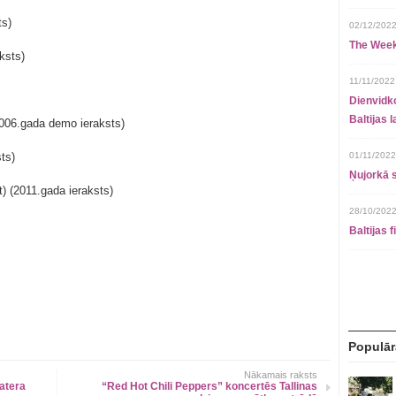
ts)
02/12/2022
The Week
ksts)
11/11/2022
Dienvidko
Baltijas 
2006.gada demo ieraksts)
ts)
01/11/2022
Ņujorkā s
) (2011.gada ieraksts)
28/10/2022
Baltijas 
Populār
Nākamais raksts
atera
“Red Hot Chili Peppers” koncertēs Tallinas