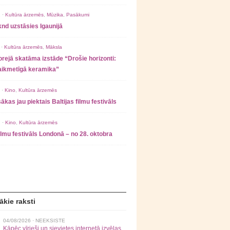
 ·
Kultūra ārzemēs
,
Mūzika
,
Pasākumi
nd uzstāsies Igaunijā
 ·
Kultūra ārzemēs
,
Māksla
rejā skatāma izstāde “Drošie horizonti:
laikmetīgā keramika”
 ·
Kino
,
Kultūra ārzemēs
ākas jau piektais Baltijas filmu festivāls
 ·
Kino
,
Kultūra ārzemēs
filmu festivāls Londonā – no 28. oktobra
ākie raksti
04/08/2026 ·
NEEKSISTE
Kāpēc vīrieši un sievietes internetā izvēlas