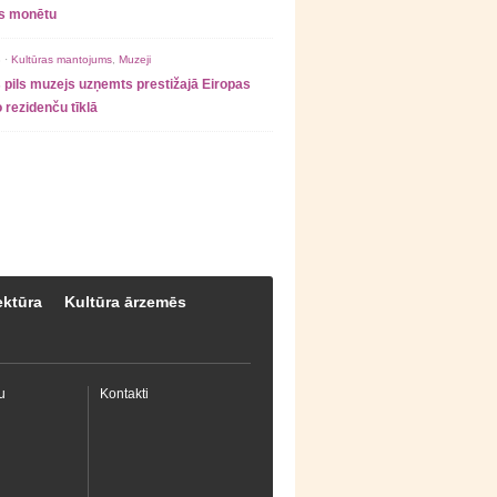
as monētu
 ·
Kultūras mantojums
,
Muzeji
 pils muzejs uzņemts prestižajā Eiropas
 rezidenču tīklā
ektūra
Kultūra ārzemēs
u
Kontakti