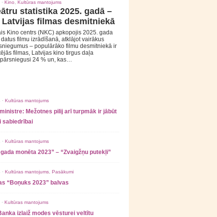
 ·
Kino
,
Kultūras mantojums
ātru statistika 2025. gadā –
 Latvijas filmas desmitniekā
is Kino centrs (NKC) apkopojis 2025. gada
s datus filmu izrādīšanā, atklājot vairākus
sniegumus – populārāko filmu desmitniekā ir
tējās filmas, Latvijas kino tirgus daļa
 pārsniegusi 24 % un, kas…
 ·
Kultūras mantojums
ministre: Mežotnes pilij arī turpmāk ir jābūt
 sabiedrībai
 ·
Kultūras mantojums
 gada monēta 2023” – “Zvaigžņu putekļi”
 ·
Kultūras mantojums
,
Pasākumi
as “Boņuks 2023” balvas
 ·
Kultūras mantojums
Banka izlaiž modes vēsturei veltītu