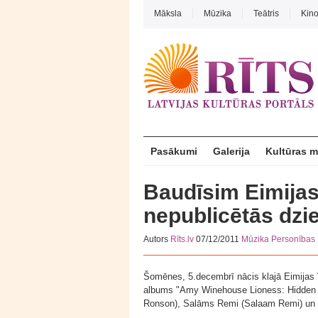
Māksla
Mūzika
Teātris
Kin
Pasākumi
Galerija
Kultūras 
Baudīsim Eimijas
nepublicētās dz
Autors
Rīts.lv
07/12/2011
Mūzika
Personības
Šomēnes, 5.decembrī nācis klajā Eimija
albums "Amy Winehouse Lioness: Hidden T
Ronson), Salāms Remi (Salaam Remi) un V