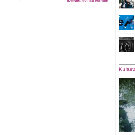
dziesmu svētku estrādē
Kultūr