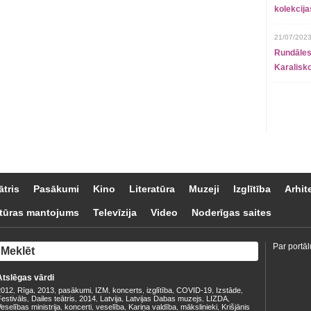
kolekcij
21/07/2023
Rundāles
Karalisko
ātris
Pasākumi
Kino
Literatūra
Muzeji
Izglītība
Arhit
tūras mantojums
Televīzija
Video
Noderīgas saites
Par portāl
Atslēgas vārdi
2012
Rīga
2013
pasākumi
IZM
koncerts
izglītība
COVID-19
Izstāde
,
,
,
,
,
,
,
,
,
estivāls
Dailes teātris
2014
Latvija
Latvijas Dabas muzejs
LIZDA
,
,
,
,
,
,
eselības ministrija
koncerti
veselība
Kariņa valdība
mākslinieki
Krišjānis
,
,
,
,
,