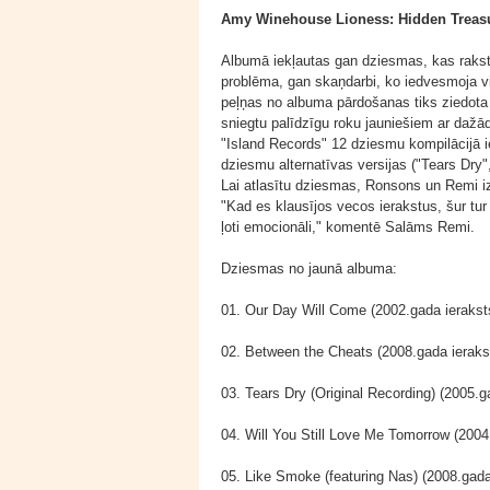
Amy Winehouse Lioness: Hidden Treas
Albumā iekļautas gan dziesmas, kas rakstī
problēma, gan skaņdarbi, ko iedvesmoja viņ
peļņas no albuma pārdošanas tiks ziedota 
sniegtu palīdzīgu roku jauniešiem ar daž
"Island Records" 12 dziesmu kompilācijā 
dziesmu alternatīvas versijas ("Tears Dry"
Lai atlasītu dziesmas, Ronsons un Remi iz
"Kad es klausījos vecos ierakstus, šur tur 
ļoti emocionāli," komentē Salāms Remi.
Dziesmas no jaunā albuma:
01. Our Day Will Come (2002.gada ierakst
02. Between the Cheats (2008.gada ieraks
03. Tears Dry (Original Recording) (2005.g
04. Will You Still Love Me Tomorrow (2004
05. Like Smoke (featuring Nas) (2008.gada