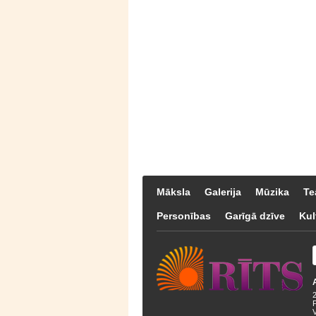
Māksla
Galerija
Mūzika
Te
Personības
Garīgā dzīve
Kul
F
V