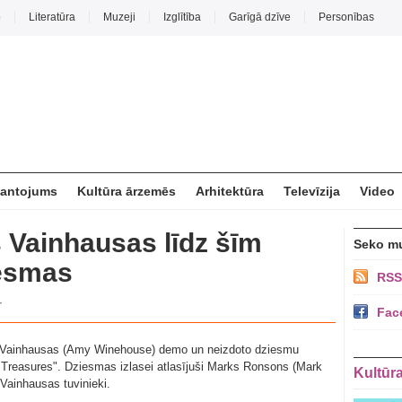
o
Literatūra
Muzeji
Izglītība
Garīgā dzīve
Personības
mantojums
Kultūra ārzemēs
Arhitektūra
Televīzija
Video
 Vainhausas līdz šīm
Seko m
iesmas
RSS
·
Fac
s Vainhausas (Amy Winehouse) demo un neizdoto dziesmu
reasures". Dziesmas izlasei atlasījuši Marks Ronsons (Mark
Kultūr
ainhausas tuvinieki.