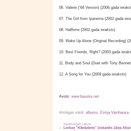
06. Valerie (’68 Version) (2006.gada ieraks
07. The Girl from Ipanema (2002.gada iera
08. Halftime (2002.gada ieraksts)
09. Wake Up Alone (Original Recording) (
10. Best Friends, Right? (2003.gada ieraks
11. Body and Soul (Duet with Tony Bennett
12. A Song for You (2009.gada ieraksts)
Avots:
www.bauska.net
Atslēgas vārdi:
albums
,
Eimja Vainhausa
Iepriekšējais raksts
Lorkas "Kliedziens" izskanēs Jāņa Akur