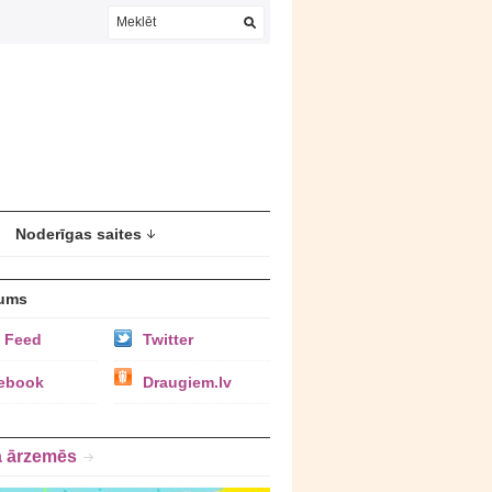
Noderīgas saites
ums
 Feed
Twitter
ebook
Draugiem.lv
a ārzemēs