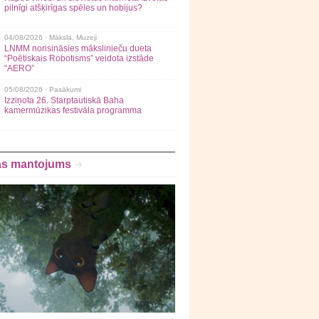
pilnīgi atšķirīgas spēles un hobijus?
04/08/2026 ·
Māksla
,
Muzeji
LNMM norisināsies mākslinieču dueta
“Poētiskais Robotisms” veidota izstāde
“AERO”
05/08/2026 ·
Pasākumi
Izziņota 26. Starptautiskā Baha
kamermūzikas festivāla programma
as mantojums