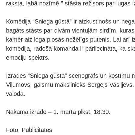
raksta, labā nozīmē,” stāsta režisors par lugas iz
Komēdija “Sniega gūstā” ir aizkustinošs un nega
bagāts stāsts par divām vientuļām sirdīm, kur
kamēr aiz loga plosās nežēlīgs putenis. Lai arī i
komēdija, radošā komanda ir pārliecināta, ka ska
emociju spektrs.
Izrādes “Sniega gūstā” scenogrāfs un kostīmu m
Viļumovs, gaismu mākslinieks Sergejs Vasiļjevs. 
valodā.
Nākamā izrāde – 1. martā plkst. 18.30.
Foto: Publicitātes