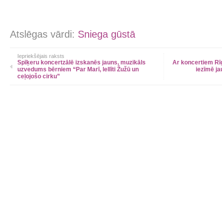
Atslēgas vārdi:
Sniega gūstā
Iepriekšējais raksts
Spīķeru koncertzālē izskanēs jauns, muzikāls
Ar koncertiem Rīg
uzvedums bērniem “Par Marī, lellīti Žužū un
iezīmē j
ceļojošo cirku”