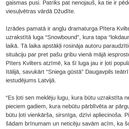
gaismas pusi. Patriks pat nenojauš, ka tie ir pēd
viesuļvētras vārdā Džudīte.
Izrādes pamatā ir angļu dramaturga Pītera Kvil
uzrakstītā luga “Snowbound”, kura tapa “lokdau
laikā. Tā laika apstākļi rosināja autoru paraudzī
situāciju par pret pašu gribu vienā mājā iesprost
Pīters Kvilters atzīmē, ka šī luga jau ir ļoti popul
Itālijā, savukārt “Sniega gūstā” Daugavpils teātrī
iestudējums Latvijā.
“Es ļoti sen meklēju lugu, kura būtu uzrakstīta 
pieciem gadiem, kura nebūtu pārblīvēta ar pārgu
būtu ļoti vienkārša, sirsnīga, dzīvi apliecinoša.
šādam brīnumam un neticēju savām acīm, ka šo