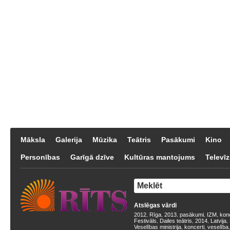
Māksla
Galerija
Mūzika
Teātris
Pasākumi
Kino
Personības
Garīgā dzīve
Kultūras mantojums
Televīz
Atslēgas vārdi
2012
Rīga
2013
pasākumi
IZM
kon
,
,
,
,
,
Festivāls
Dailes teātris
2014
Latvija
,
,
,
,
Veselības ministrija
koncerti
veselība
,
,