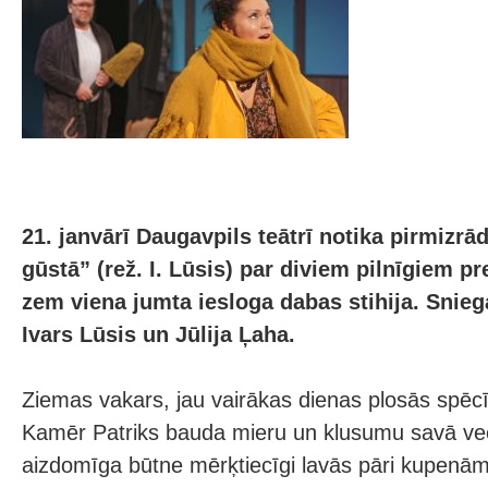
21. janvārī Daugavpils teātrī notika pirmizr
gūstā” (rež. I. Lūsis) par diviem pilnīgiem p
zem viena jumta iesloga dabas stihija. Snie
Ivars Lūsis un Jūlija Ļaha.
Ziemas vakars, jau vairākas dienas plosās spēcī
Kamēr Patriks bauda mieru un klusumu savā vec
aizdomīga būtne mērķtiecīgi lavās pāri kupenām