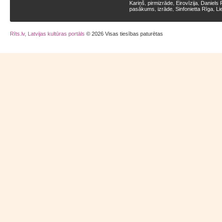
Kariņš
pirmizrāde
Eirovīzija
Daniels 
,
,
,
pasākums
izrāde
Sinfonietta Rīga
Li
,
,
,
Rīts.lv, Latvijas kultūras portāls
© 2026 Visas tiesības paturētas