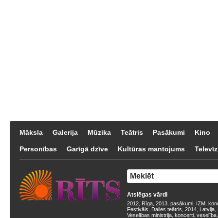
Māksla
Galerija
Mūzika
Teātris
Pasākumi
Kino
Personības
Garīgā dzīve
Kultūras mantojums
Televīz
Atslēgas vārdi
2012
Rīga
2013
pasākumi
IZM
kon
,
,
,
,
,
Festivāls
Dailes teātris
2014
Latvija
,
,
,
,
Veselības ministrija
koncerti
veselība
,
,