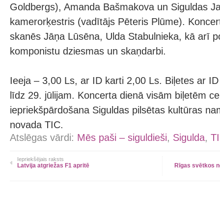
Goldbergs), Amanda Bašmakova un Siguldas J
kamerorķestris (vadītājs Pēteris Plūme). Konc
skanēs Jāņa Lūsēna, Ulda Stabulnieka, kā arī p
komponistu dziesmas un skaņdarbi.
Ieeja – 3,00 Ls, ar ID karti 2,00 Ls. Biļetes ar ID
līdz 29. jūlijam. Koncerta dienā visām biļetēm ce
iepriekšpārdošana Siguldas pilsētas kultūras n
novada TIC.
Atslēgas vārdi:
Mēs paši – siguldieši
,
Sigulda
,
T
Iepriekšējais raksts
Latvija atgriežas F1 apritē
Rīgas svētkos n