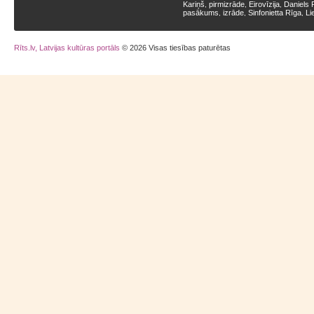
Kariņš
pirmizrāde
Eirovīzija
Daniels 
,
,
,
pasākums
izrāde
Sinfonietta Rīga
Li
,
,
,
Rīts.lv, Latvijas kultūras portāls
© 2026 Visas tiesības paturētas