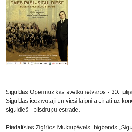
Siguldas Opermūzikas svētku ietvaros - 30. jūlijā
Siguldas iedzīvotāji un viesi laipni aicināti uz k
siguldieši” pilsdrupu estrādē.
Piedalīsies Zigfrīds Muktupāvels, bigbends „Sigu