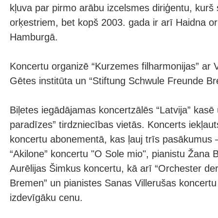
kļuva par pirmo arābu izcelsmes diriģentu, kurš s
orķestriem, bet kopš 2003. gada ir arī Haidna or
Hamburgā.
Koncertu organizē “Kurzemes filharmonijas” ar V
Gētes institūta un “Stiftung Schwule Freunde Br
Biļetes iegādājamas koncertzālēs “Latvija” kasē 
paradīzes” tirdzniecības vietās. Koncerts iekļau
koncertu abonementā, kas ļauj trīs pasākumus –
“Akilone” koncertu "O Sole mio", pianistu Žana 
Aurēlijas Šimkus koncertu, kā arī “Orchester de
Bremen” un pianistes Sanas Villerušas koncertu
izdevīgāku cenu.