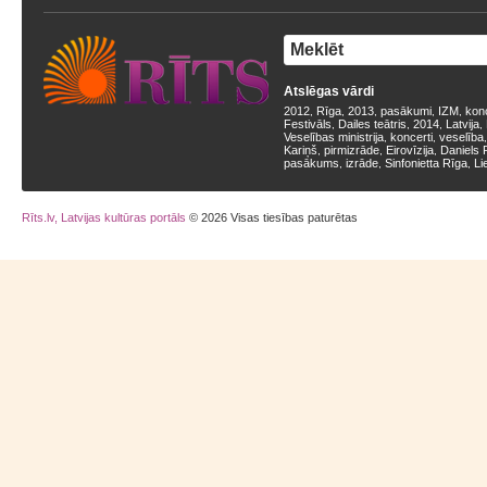
Atslēgas vārdi
2012
Rīga
2013
pasākumi
IZM
kon
,
,
,
,
,
Festivāls
Dailes teātris
2014
Latvija
,
,
,
,
Veselības ministrija
koncerti
veselība
,
,
Kariņš
pirmizrāde
Eirovīzija
Daniels 
,
,
,
pasākums
izrāde
Sinfonietta Rīga
Li
,
,
,
Rīts.lv, Latvijas kultūras portāls
© 2026 Visas tiesības paturētas