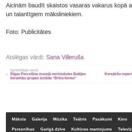
Aicinām baudīt skaistos vasaras vakarus kopā a
un talantīgiem māksliniekiem.
Foto: Publicitātes
Atslēgas vārdi:
Sana Villeruša
Iepriekšējais raksts
Rīgas Porcelāna muzejā norisināsies Baltijas
Korejiešu reperi
keramiķu grupas izstāde “Brīva forma”
Māksla
Galerija
Mūzika
Teātris
Pasākumi
Kino
Personības
Garīgā dzīve
Kultūras mantojums
Televīz