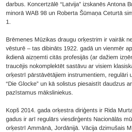
darbus. Koncertzālē “Latvija” izskanēs Antona B
minorā WAB 98 un Roberta Šūmaņa Ceturtā simf
1.
Brēmenes Mūzikas draugu orķestrim ir vairāk 
vēsturē – tas dibināts 1922. gadā un vienmēr ap
ikdienā aizņemti citās profesijās (ar dažiem iz
traucējis nokomplektēt sastāvu ar visiem klasisk
orķestrī pārstāvētājiem instrumentiem, regulāri 
“Die Glocke” un kā solistus piesaistīt daudzus arī
pazīstamus māksliniekus.
Kopš 2014. gada orķestra diriģents ir Rida Murt
gadus ir arī regulārs viesdirģents Nacionālās mū
orķestrī Ammānā, Jordānijā. Vācija dzimušais 