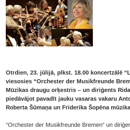
Otrdien, 23. jūlijā, plkst. 18.00 koncertzālē “
viesosies “Orchester der Musikfreunde Bre
Mūzikas draugu orķestris – un diriģents Rid
piedāvājot pavadīt jauku vasaras vakaru Ant
Roberta Šūmaņa un Friderika Šopēna mūzika
“Orchester der Musikfreunde Bremen” un diriģe