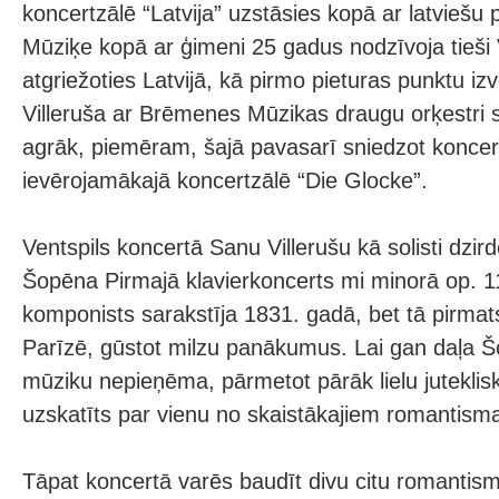
koncertzālē “Latvija” uzstāsies kopā ar latviešu p
Mūziķe kopā ar ģimeni 25 gadus nodzīvoja tieši V
atgriežoties Latvijā, kā pirmo pieturas punktu izv
Villeruša ar Brēmenes Mūzikas draugu orķestri s
agrāk, piemēram, šajā pavasarī sniedzot konce
ievērojamākajā koncertzālē “Die Glocke”.
Ventspils koncertā Sanu Villerušu kā solisti dzir
Šopēna Pirmajā klavierkoncerts mi minorā op. 1
komponists sarakstīja 1831. gadā, bet tā pirma
Parīzē, gūstot milzu panākumus. Lai gan daļa Š
mūziku nepieņēma, pārmetot pārāk lielu juteklisk
uzskatīts par vienu no skaistākajiem romantisma
Tāpat koncertā varēs baudīt divu citu romantis