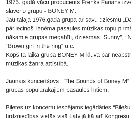
1975. gadā vācu producents Frenks Farians izv
slaveno grupu - BONEY M.
Jau tālajā 1976.gadā grupa ar savu dziesmu „D
pārliecinoši ieņēma pasaules mūzikas topu pirmā
nākamie grupas megahīti, dziesmas „Sunny”, “
“Brown girl in the ring” u.c.
Kopš tā laika grupa BONEY M kļuva par neapstrī
mūzikas žanra attīstībā.
Jaunais koncertšovs „ The Sounds of Boney M” 
grupas populārākajiem pasaules hītiem.
Biļetes uz koncertu iespējams iegādāties “Biļešu
tirdzniecības vietās visā Latvijā kā arī Kongres