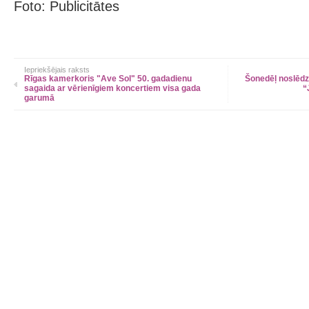
Foto: Publicitātes
Iepriekšējais raksts
Rīgas kamerkoris "Ave Sol" 50. gadadienu
Šonedēļ noslēdz
sagaida ar vērienīgiem koncertiem visa gada
“
garumā