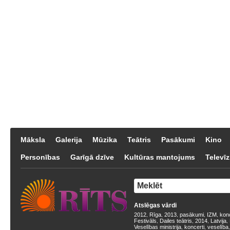
Māksla
Galerija
Mūzika
Teātris
Pasākumi
Kino
Personības
Garīgā dzīve
Kultūras mantojums
Televīz
Atslēgas vārdi
2012
Rīga
2013
pasākumi
IZM
kon
,
,
,
,
,
Festivāls
Dailes teātris
2014
Latvija
,
,
,
,
Veselības ministrija
koncerti
veselība
,
,