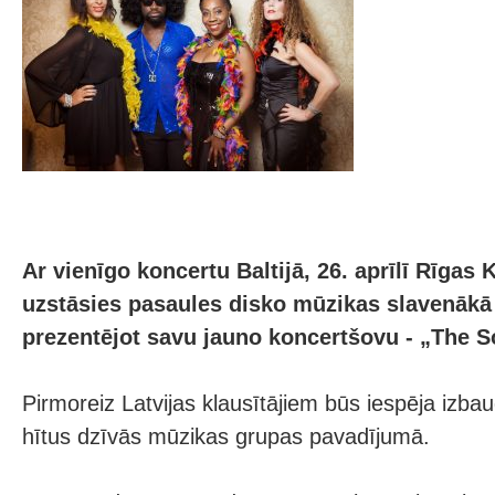
Ar vienīgo koncertu Baltijā, 26. aprīlī Rīga
uzstāsies pasaules disko mūzikas slavenāk
prezentējot savu jauno koncertšovu - „The 
Pirmoreiz Latvijas klausītājiem būs iespēja izb
hītus dzīvās mūzikas grupas pavadījumā.