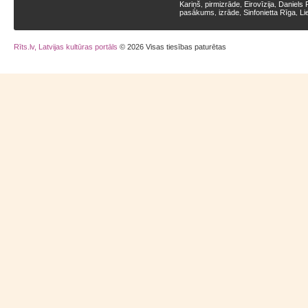
Kariņš
pirmizrāde
Eirovīzija
Daniels 
,
,
,
pasākums
izrāde
Sinfonietta Rīga
Li
,
,
,
Rīts.lv, Latvijas kultūras portāls
© 2026 Visas tiesības paturētas