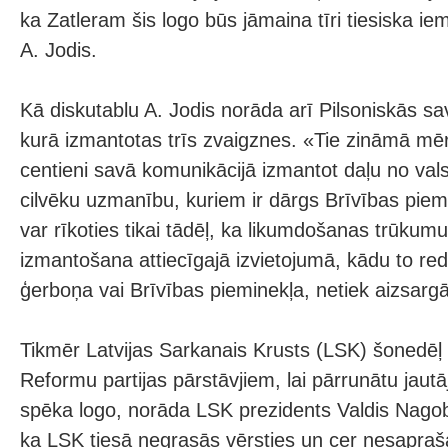
ka Zatleram šis logo būs jāmaina tīri tiesiska i
A. Jodis.
Kā diskutablu A. Jodis norāda arī Pilsoniskās sa
kurā izmantotas trīs zvaigznes. «Tie zināmā mēr
centieni savā komunikācijā izmantot daļu no vals
cilvēku uzmanību, kuriem ir dārgs Brīvības piemin
var rīkoties tikai tādēļ, ka likumdošanas trūkumu
izmantošana attiecīgajā izvietojumā, kādu to re
ģerboņa vai Brīvības pieminekļa, netiek aizsargāt
Tikmēr Latvijas Sarkanais Krusts (LSK) šonedēļ c
Reformu partijas pārstāvjiem, lai pārrunātu jautā
spēka logo, norāda LSK prezidents Valdis Nago
ka LSK tiesā negrasās vērsties un cer nesapraša