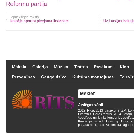
Reformu partija
Iepriekšējais raksts
Iespēja sportot pieejama ikvienam
Uz Latvijas hokej
Māksla
Galerija
Mūzika
Teātris
Pasākumi
Kino
Personības
Garīgā dzīve
Kultūras mantojums
Televīz
Atslēgas vārdi
2012
Rīga
2013
pasākumi
IZM
kon
,
,
,
,
,
Festivāls
Dailes teātris
2014
Latvija
,
,
,
,
Veselības ministrija
koncerti
veselība
,
,
Kariņš
pirmizrāde
Eirovīzija
Daniels 
,
,
,
pasākums
izrāde
Sinfonietta Rīga
Li
,
,
,