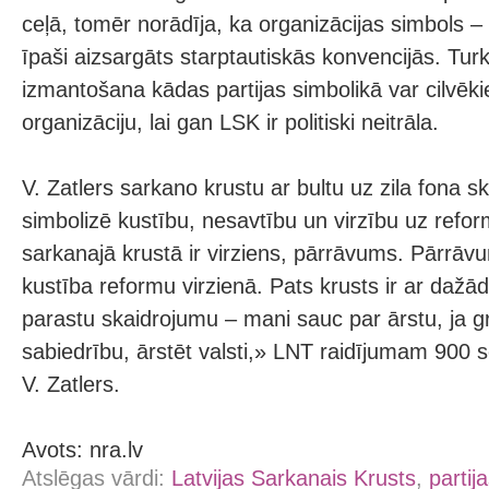
ceļā, tomēr norādīja, ka organizācijas simbols –
īpaši aizsargāts starptautiskās konvencijās. Tur
izmantošana kādas partijas simbolikā var cilvēki
organizāciju, lai gan LSK ir politiski neitrāla.
V. Zatlers sarkano krustu ar bultu uz zila fona sk
simbolizē kustību, nesavtību un virzību uz refo
sarkanajā krustā ir virziens, pārrāvums. Pārr
kustība reformu virzienā. Pats krusts ir ar dažād
parastu skaidrojumu – mani sauc par ārstu, ja gr
sabiedrību, ārstēt valsti,» LNT raidījumam 900
V. Zatlers.
Avots: nra.lv
Atslēgas vārdi:
Latvijas Sarkanais Krusts
,
partij