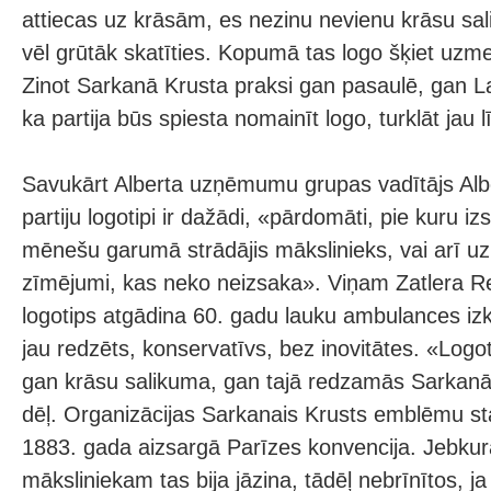
attiecas uz krāsām, es nezinu nevienu krāsu sa
vēl grūtāk skatīties. Kopumā tas logo šķiet uzme
Zinot Sarkanā Krusta praksi gan pasaulē, gan Lat
ka partija būs spiesta nomainīt logo, turklāt jau
Savukārt Alberta uzņēmumu grupas vadītājs Albe
partiju logotipi ir dažādi, «pārdomāti, pie kuru i
mēnešu garumā strādājis mākslinieks, vai arī uz 
zīmējumi, kas neko neizsaka». Viņam Zatlera Re
logotips atgādina 60. gadu lauku ambulances izkā
jau redzēts, konservatīvs, bez inovitātes. «Log
gan krāsu salikuma, gan tajā redzamās Sarkan
dēļ. Organizācijas Sarkanais Krusts emblēmu sta
1883. gada aizsargā Parīzes konvencija. Jebku
māksliniekam tas bija jāzina, tādēļ nebrīnītos, j