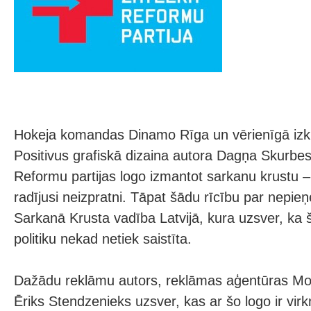
Hokeja komandas Dinamo Rīga un vērienīgā iz
Positivus grafiskā dizaina autora Dagņa Skurbes
Reformu partijas logo izmantot sarkanu krustu –
radījusi neizpratni. Tāpat šādu rīcību par nepi
Sarkanā Krusta vadība Latvijā, kura uzsver, ka š
politiku nekad netiek saistīta.
Dažādu reklāmu autors, reklāmas aģentūras Moo
Ēriks Stendzenieks uzsver, kas ar šo logo ir vir