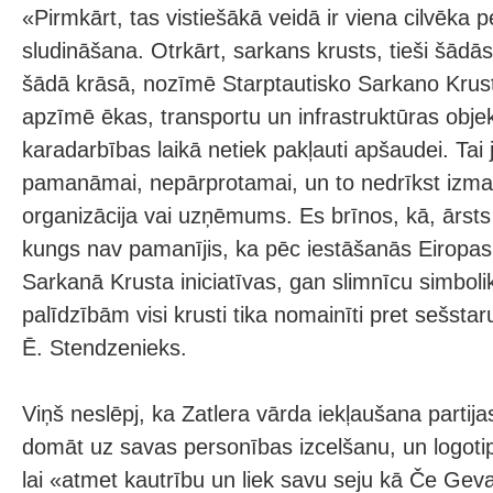
«Pirmkārt, tas vistiešākā veidā ir viena cilvēka 
sludināšana. Otrkārt, sarkans krusts, tieši šādās
šādā krāsā, nozīmē Starptautisko Sarkano Krus
apzīmē ēkas, transportu un infrastruktūras obje
karadarbības laikā netiek pakļauti apšaudei. Tai 
pamanāmai, nepārprotamai, un to nedrīkst izman
organizācija vai uzņēmums. Es brīnos, kā, ārst
kungs nav pamanījis, ka pēc iestāšanās Eiropas 
Sarkanā Krusta iniciatīvas, gan slimnīcu simboli
palīdzībām visi krusti tika nomainīti pret sešst
Ē. Stendzenieks.
Viņš neslēpj, ka Zatlera vārda iekļaušana parti
domāt uz savas personības izcelšanu, un logotip
lai «atmet kautrību un liek savu seju kā Če Gev