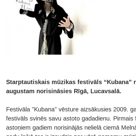
Starptautiskais mūzikas festivāls “Kubana” no
augustam norisināsies Rīgā, Lucavsalā.
Festivāla "Kubana" vēsture aizsākusies 2009. ga
festivāls svinēs savu astoto gadadienu. Pirmais 
astoņiem gadiem norisinājās nelielā ciemā Melnā