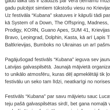
gadu laikā tas ir izaudzis par vērā ņemamu mūzi
gadu pulcējot simtiem tūkstošu viesu no Krievija
Uz festivāla “Kubana” skatuves ir kāpuši tādi pas
kā System of a Down, The Offspring, Madness, 
Prodigy, KOЯN, Guano Apes, SUM 41, Krievijas 
Bravo, Ļeņingrad, Dolphin, Kasta, kā arī Ļapis 
Baltkrievijas, Bumboks no Ukrainas un arī pašm
Pagājušogad festivāls “Kubana” ieguva sev jaun
Latvijas galvaspilsētā. Jaunajā mājvietā organiz
to unikālo atmosfēru, kuras dēļ apmeklētāji tik ļot
festivālu un seko tam līdzi, neatkarīgi no norises
Festivāls “Kubana” par savu mājvietu sauc Lucav
teju pašā galvaspilsētas sirdī, bet gana nomaļā v