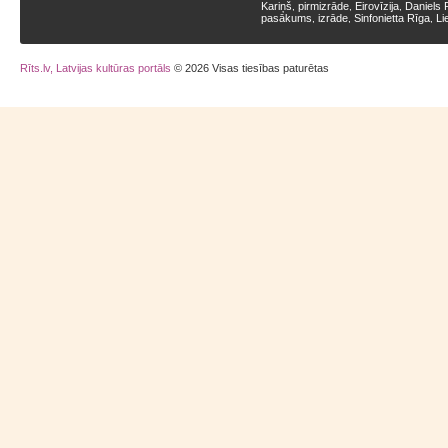
Kariņš
pirmizrāde
Eirovīzija
Daniels 
,
,
,
pasākums
izrāde
Sinfonietta Rīga
Li
,
,
,
Rīts.lv, Latvijas kultūras portāls
© 2026 Visas tiesības paturētas