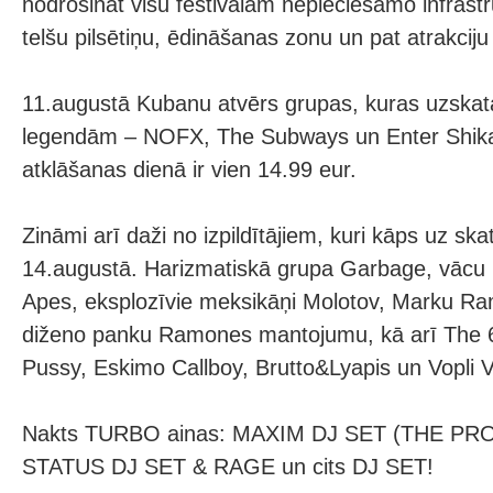
nodrošināt visu festivālam nepieciešamo infrastr
telšu pilsētiņu, ēdināšanas zonu un pat atrakciju
11.augustā Kubanu atvērs grupas, kuras uzskat
legendām – NOFX, The Subways un Enter Shikar
atklāšanas dienā ir vien 14.99 eur.
Zināmi arī daži no izpildītājiem, kuri kāps uz sk
14.augustā. Harizmatiskā grupa Garbage, vācu
Apes, eksplozīvie meksikāņi Molotov, Marku Ram
diženo panku Ramones mantojumu, kā arī The 6
Pussy, Eskimo Callboy, Brutto&Lyapis un Vopli 
Nakts TURBO ainas: MAXIM DJ SET (THE PR
STATUS DJ SET & RAGE un cits DJ SET!