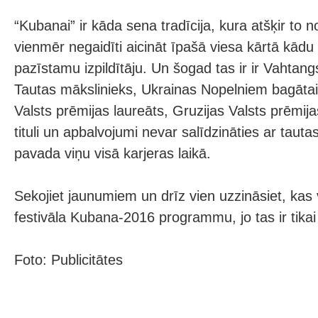
“Kubanai” ir kāda sena tradīcija, kura atšķir to no
vienmēr negaidīti aicināt īpašā viesa kārtā kād
pazīstamu izpildītāju. Un šogad tas ir ir Vahtang
Tautas mākslinieks, Ukrainas Nopelniem bagāta
Valsts prēmijas laureāts, Gruzijas Valsts prēmijas
tituli un apbalvojumi nevar salīdzināties ar tauta
pavada viņu visā karjeras laikā.
Sekojiet jaunumiem un drīz vien uzzināsiet, kas 
festivāla Kubana-2016 programmu, jo tas ir tika
Foto: Publicitātes