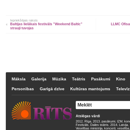
Iepriekšējais raksts
Baltijas lielākais festivāls "Weekend Baltic"
LLMC Ofisa 
strauji tuvojas
Māksla
Galerija
Mūzika
Teātris
Pasākumi
Kino
Personības
Garīgā dzīve
Kultūras mantojums
Televīz
Atslēgas vārdi
2012
Rīga
2013
pasākumi
IZM
kon
,
,
,
,
,
Festivāls
Dailes teātris
2014
Latvija
,
,
,
,
Veselības ministrija
koncerti
veselība
,
,