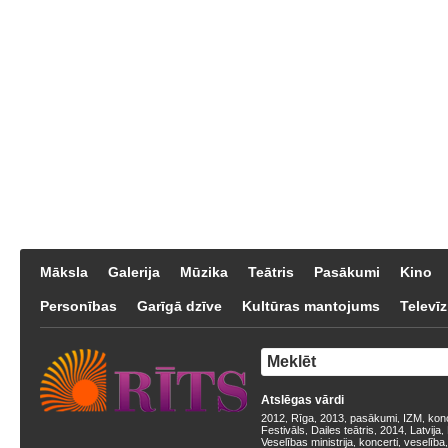
Māksla
Galerija
Mūzika
Teātris
Pasākumi
Kino
Personības
Garīgā dzīve
Kultūras mantojums
Televīz
Atslēgas vārdi
2012
Rīga
2013
pasākumi
IZM
kon
,
,
,
,
,
Festivāls
Dailes teātris
2014
Latvija
,
,
,
,
Veselības ministrija
koncerti
veselība
,
,