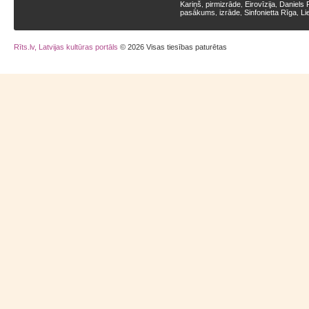
Kariņš
pirmizrāde
Eirovīzija
Daniels 
,
,
,
pasākums
izrāde
Sinfonietta Rīga
Li
,
,
,
Rīts.lv, Latvijas kultūras portāls
© 2026 Visas tiesības paturētas