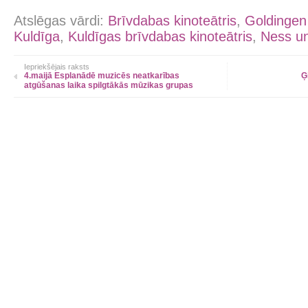
Atslēgas vārdi:
Brīvdabas kinoteātris
,
Goldinge
Kuldīga
,
Kuldīgas brīvdabas kinoteātris
,
Ness un
Iepriekšējais raksts
4.maijā Esplanādē muzicēs neatkarības
Ģ
atgūšanas laika spilgtākās mūzikas grupas