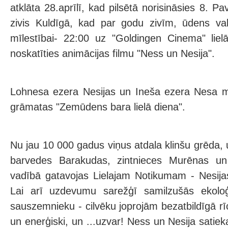
atklāta 28.aprīlī, kad pilsētā norisināsies 8. P
zivis Kuldīgā, kad par godu zivīm, ūdens val
mīlestībai- 22:00 uz "Goldingen Cinema" liel
noskatīties animācijas filmu "Ness un Nesija".
Lohnesa ezera Nesijas un Ineša ezera Nesa mī
grāmatas "Zemūdens bara lielā diena".
Nu jau 10 000 gadus viņus atdala klinšu grēda
barvedes Barakudas, zintnieces Murēnas u
vadībā gatavojas Lielajam Notikumam - Nesija
Lai arī uzdevumu sarežģī samilzušās ekolo
sauszemnieku - cilvēku joprojām bezatbildīgā rīcī
un enerģiski, un ...uzvar! Ness un Nesija satieka