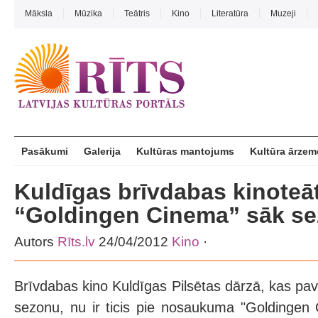
Māksla
Mūzika
Teātris
Kino
Literatūra
Muzeji
Pasākumi
Galerija
Kultūras mantojums
Kultūra ārzem
Kuldīgas brīvdabas kinoteāt
“Goldingen Cinema” sāk s
Autors
Rīts.lv
24/04/2012
Kino
·
Brīvdabas kino Kuldīgas Pilsētas dārzā, kas pa
sezonu, nu ir ticis pie nosaukuma "Goldingen