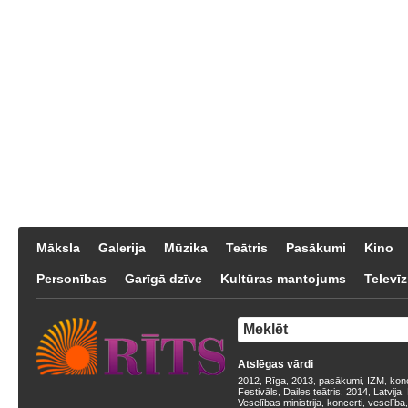
Māksla
Galerija
Mūzika
Teātris
Pasākumi
Kino
Personības
Garīgā dzīve
Kultūras mantojums
Televīz
Atslēgas vārdi
2012
Rīga
2013
pasākumi
IZM
kon
,
,
,
,
,
Festivāls
Dailes teātris
2014
Latvija
,
,
,
,
Veselības ministrija
koncerti
veselība
,
,