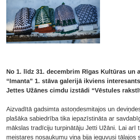
No 1. līdz 31. decembrim Rīgas Kultūras un 
“Imanta” 1. stāva galerijā ikviens interesants
Jettes Užānes cimdu izstādi “Vēstules rakst
Aizvadītā gadsimta astoņdesmitajos un deviņde
plašāka sabiedrība tika iepazīstināta ar savdabī
mākslas tradīciju turpinātāju Jetti Užāni. Lai arī
meistares nosaukumu viņa bija ieguvusi tālajos