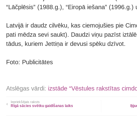
“Lāčplēsis” (1988.g.), “Eiropā iešana” (1996.g.) u
Latvijā ir daudz cilvēku, kas ciemojušies pie Cim
pati mēdza sevi saukt). Daudzi viņu pazīst iztālē
tādus, kuriem Jettiņa ir devusi spēku dzīvot.
Foto: Publicitātes
Atslēgas vārdi:
izstāde “Vēstules rakstītas cimd
Iepriekšējais raksts
Rīgā sācies svētku gaidīšanas laiks
Iļģ