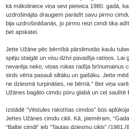
kā māksliniece viņa sevi pieteica 1980. gadā, ka
uzdrošinājās draugiem parādīt savu pirmo cimdu 
bija uzdrošināšanās, jo pirmo reizi cimdi tika adī
bet apskatei.
Jette Užāne pēc bērnībā pārslimotās kaulu tube
spēju staigāt un visu dzīvi pavadīja ratiņos. Lai 
nevarēja neko, viņas rokas radīja brīnumainus c
sirds vērta pasauli siltāku un gaišāku. Jette mēd
ne dziesmā turpināties, ne bērnā.” Bet viņa varēj
Užānes bagāto cimdu pūru glabā un ceļ saulītē E
Izstādē "Vēstules rakstītas cimdos" būs aplūkoja
Jettes Užānes cimdu cikli. Kā, piemēram, “Gadal
“Baltie cimdi” jeb “Tautas dziesmu cikls” (1981.