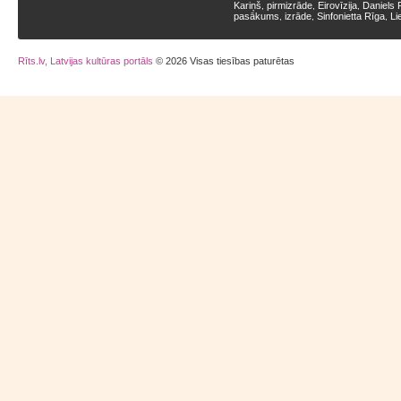
Kariņš
pirmizrāde
Eirovīzija
Daniels 
,
,
,
pasākums
izrāde
Sinfonietta Rīga
Li
,
,
,
Rīts.lv, Latvijas kultūras portāls
© 2026 Visas tiesības paturētas