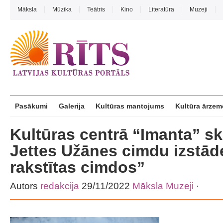
Māksla
Mūzika
Teātris
Kino
Literatūra
Muzeji
Pasākumi
Galerija
Kultūras mantojums
Kultūra ārzem
Kultūras centrā “Imanta” s
Jettes Užānes cimdu izstād
rakstītas cimdos”
Autors
redakcija
29/11/2022
Māksla
Muzeji
·