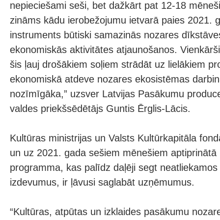
nepieciešami seši, bet dažkārt pat 12-18 mēneši
zināms kādu ierobežojumu ietvarā paies 2021. g
instruments būtiski samazinās nozares dīkstāves
ekonomiskās aktivitātes atjaunošanos. Vienkārš
šis ļauj drošākiem soļiem strādāt uz lielākiem pr
ekonomiskā atdeve nozares ekosistēmas darbin
nozīmīgāka,” uzsver Latvijas Pasākumu produce
valdes priekšsēdētājs Guntis Ērglis-Lācis.
Kultūras ministrijas un Valsts Kultūrkapitāla fon
un uz 2021. gada sešiem mēnešiem aptiprinātā ins
programma, kas palīdz daļēji segt neatliekamo
izdevumus, ir ļāvusi saglabāt uzņēmumus.
“Kultūras, atpūtas un izklaides pasākumu nozare