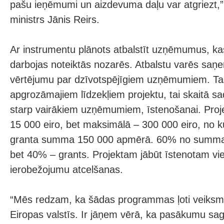
pašu ieņēmumi un aizdevuma daļu var atgriezt,”
ministrs Jānis Reirs.
Ar instrumentu plānots atbalstīt uzņēmumus, kas 
darbojas noteiktās nozarēs. Atbalstu varēs saņ
vērtējumu par dzīvotspējīgiem uzņēmumiem. Ta
apgrozāmajiem līdzekļiem projektu, tai skaitā s
starp vairākiem uzņēmumiem, īstenošanai. Pro
15 000 eiro, bet maksimālā – 300 000 eiro, no 
granta summa 150 000 apmērā. 60% no summa
bet 40% – grants. Projektam jābūt īstenotam vie
ierobežojumu atcelšanas.
“Mēs redzam, ka šādas programmas ļoti veiksmīg
Eiropas valstīs. Ir jāņem vērā, ka pasākumu sag