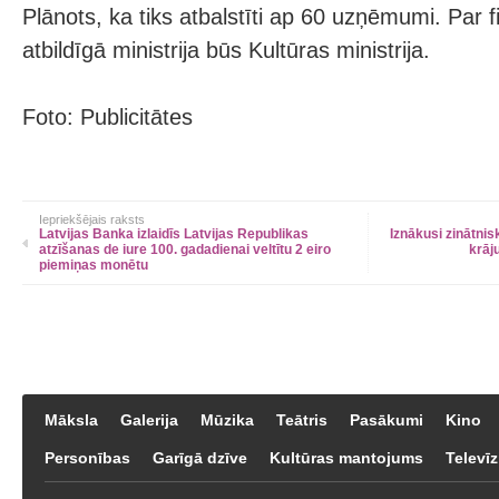
Plānots, ka tiks atbalstīti ap 60 uzņēmumi. Par 
atbildīgā ministrija būs Kultūras ministrija.
Foto: Publicitātes
Iepriekšējais raksts
Latvijas Banka izlaidīs Latvijas Republikas
Iznākusi zinātni
atzīšanas de iure 100. gadadienai veltītu 2 eiro
krāj
piemiņas monētu
Māksla
Galerija
Mūzika
Teātris
Pasākumi
Kino
Personības
Garīgā dzīve
Kultūras mantojums
Televīz