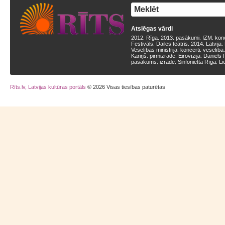
Atslēgas vārdi
2012
Rīga
2013
pasākumi
IZM
kon
,
,
,
,
,
Festivāls
Dailes teātris
2014
Latvija
,
,
,
,
Veselības ministrija
koncerti
veselība
,
,
Kariņš
pirmizrāde
Eirovīzija
Daniels 
,
,
,
pasākums
izrāde
Sinfonietta Rīga
Li
,
,
,
Rīts.lv, Latvijas kultūras portāls
© 2026 Visas tiesības paturētas