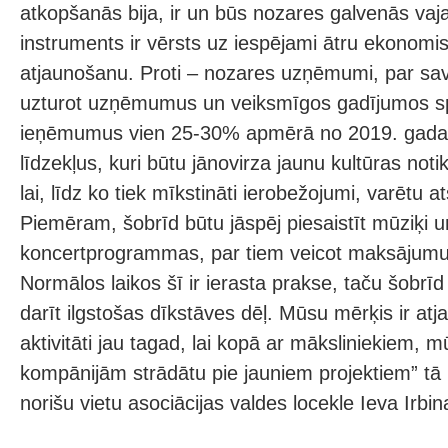
atkopšanās bija, ir un būs nozares galvenās vaj
instruments ir vērsts uz iespējami ātru ekonomis
atjaunošanu. Proti – nozares uzņēmumi, par sav
uzturot uzņēmumus un veiksmīgos gadījumos sp
ieņēmumus vien 25-30% apmērā no 2019. gada, i
līdzekļus, kuri būtu jānovirza jaunu kultūras no
lai, līdz ko tiek mīkstināti ierobežojumi, varētu 
Piemēram, šobrīd būtu jāspēj piesaistīt mūziķi u
koncertprogrammas, par tiem veicot maksājumu
Normālos laikos šī ir ierasta prakse, taču šobrī
darīt ilgstošas dīkstāves dēļ. Mūsu mērķis ir at
aktivitāti jau tagad, lai kopā ar māksliniekiem, 
kompānijām strādātu pie jauniem projektiem” tā
norišu vietu asociācijas valdes locekle Ieva Irbin