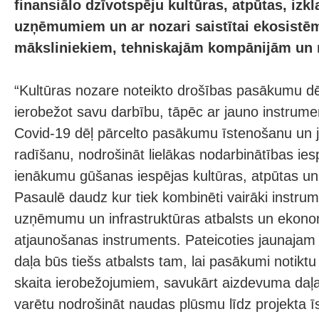
finansiālo dzīvotspēju kultūras, atpūtas, izk
uzņēmumiem un ar nozari saistītai ekosistēma
māksliniekiem, tehniskajām kompānijām un 
“Kultūras nozare noteikto drošības pasākumu dēļ 
ierobežot savu darbību, tāpēc ar jauno instrume
Covid-19 dēļ pārcelto pasākumu īstenošanu un
radīšanu, nodrošināt lielākas nodarbinātības iespē
ienākumu gūšanas iespējas kultūras, atpūtas un 
Pasaulē daudz kur tiek kombinēti vairāki instrumen
uzņēmumu un infrastruktūras atbalsts un ekonom
atjaunošanas instruments. Pateicoties jaunajam
daļa būs tiešs atbalsts tam, lai pasākumi notiktu
skaita ierobežojumiem, savukārt aizdevuma daļa 
varētu nodrošināt naudas plūsmu līdz projekta īs