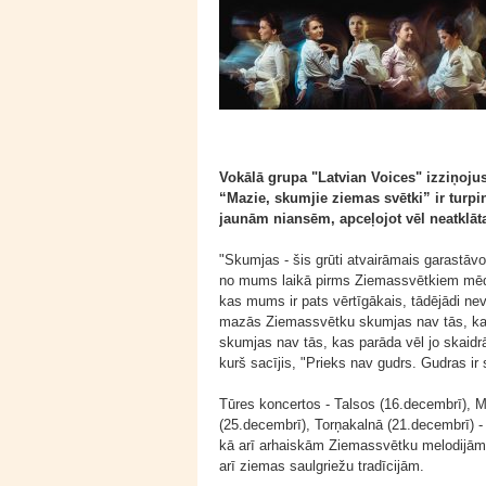
Vokālā grupa "Latvian Voices" izziņojus
“Mazie, skumjie ziemas svētki” ir turp
jaunām niansēm, apceļojot vēl neatklāta
"Skumjas - šis grūti atvairāmais garastāvo
no mums laikā pirms Ziemassvētkiem mēdz 
kas mums ir pats vērtīgākais, tādējādi nevi
mazās Ziemassvētku skumjas nav tās, kas 
skumjas nav tās, kas parāda vēl jo skaidrā
kurš sacījis, "Prieks nav gudrs. Gudras ir
Tūres koncertos - Talsos (16.decembrī), M
(25.decembrī), Torņakalnā (21.decembrī) - 
kā arī arhaiskām Ziemassvētku melodijām
arī ziemas saulgriežu tradīcijām.