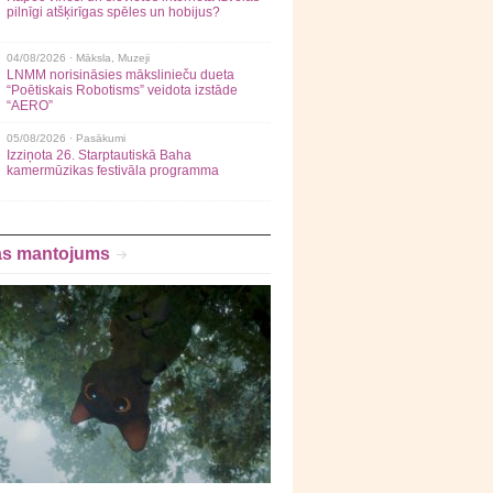
pilnīgi atšķirīgas spēles un hobijus?
04/08/2026 ·
Māksla
,
Muzeji
LNMM norisināsies mākslinieču dueta
“Poētiskais Robotisms” veidota izstāde
“AERO”
05/08/2026 ·
Pasākumi
Izziņota 26. Starptautiskā Baha
kamermūzikas festivāla programma
as mantojums