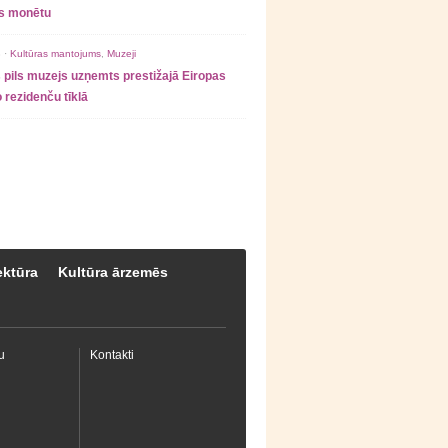
as monētu
 ·
Kultūras mantojums
,
Muzeji
 pils muzejs uzņemts prestižajā Eiropas
 rezidenču tīklā
ektūra
Kultūra ārzemēs
u
Kontakti