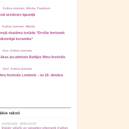
 ·
Kultūra ārzemēs
,
Mūzika
,
Pasākumi
nd uzstāsies Igaunijā
 ·
Kultūra ārzemēs
,
Māksla
rejā skatāma izstāde “Drošie horizonti:
laikmetīgā keramika”
 ·
Kino
,
Kultūra ārzemēs
ākas jau piektais Baltijas filmu festivāls
 ·
Kino
,
Kultūra ārzemēs
filmu festivāls Londonā – no 28. oktobra
ākie raksti
04/08/2026 ·
NEEKSISTE
Kāpēc vīrieši un sievietes internetā izvēlas