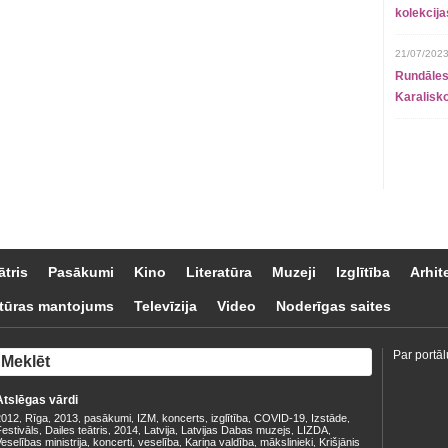
kolekcij
21/07/2023
Rundāles
Karalisko
ātris
Pasākumi
Kino
Literatūra
Muzeji
Izglītība
Arhit
tūras mantojums
Televīzija
Video
Noderīgas saites
Par portāl
Atslēgas vārdi
2012
Rīga
2013
pasākumi
IZM
koncerts
izglītība
COVID-19
Izstāde
,
,
,
,
,
,
,
,
,
estivāls
Dailes teātris
2014
Latvija
Latvijas Dabas muzejs
LIZDA
,
,
,
,
,
,
eselības ministrija
koncerti
veselība
Kariņa valdība
mākslinieki
Krišjānis
,
,
,
,
,