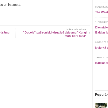
s un internetā.
02/12/2022
The Week
11/11/2022
Dienvidko
Nākamais raksts
o drāmu
“Ducele” pašironiski vizualizē dziesmu “Kungi
Baltijas 
mani karā sūta”
01/11/2022
Ņujorkā s
28/10/2022
Baltijas 
Populār