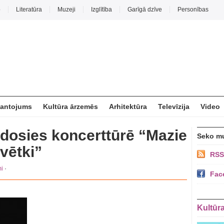
o
Literatūra
Muzeji
Izglītība
Garīgā dzīve
Personības
mantojums
Kultūra ārzemēs
Arhitektūra
Televīzija
Video
 dosies koncerttūrē “Mazie
Seko m
vētki”
RSS
i
·
Fac
Kultūr