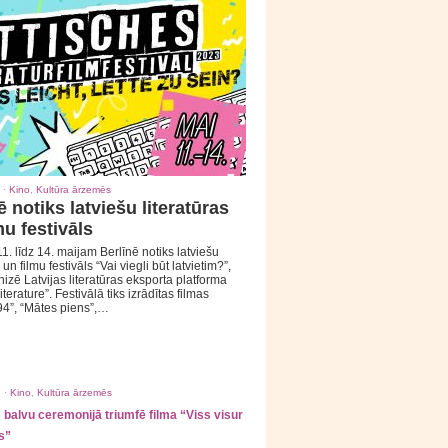
 ·
Kino
,
Kultūra ārzemēs
ē notiks latviešu literatūras
mu festivāls
1. līdz 14. maijam Berlīnē notiks latviešu
 un filmu festivāls “Vai viegli būt latvietim?”,
izē Latvijas literatūras eksporta platforma
iterature”. Festivālā tiks izrādītas filmas
94”, “Mātes piens”,…
 ·
Kino
,
Kultūra ārzemēs
balvu ceremonijā triumfē filma “Viss visur
s”