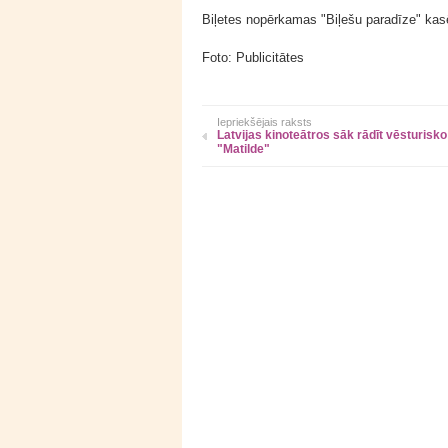
Biļetes nopērkamas "Biļešu paradīze" kasē
Foto: Publicitātes
Iepriekšējais raksts
Latvijas kinoteātros sāk rādīt vēsturisk
"Matilde"