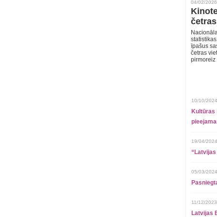
04/02/2026
Kinote
četras
Nacionāla
statistika
īpašus sa
četras vie
pirmoreiz
10/10/2024
Kultūras 
pieejamai
19/04/2024
“Latvijas
05/03/2024
Pasniegt
11/12/2023
Latvijas 