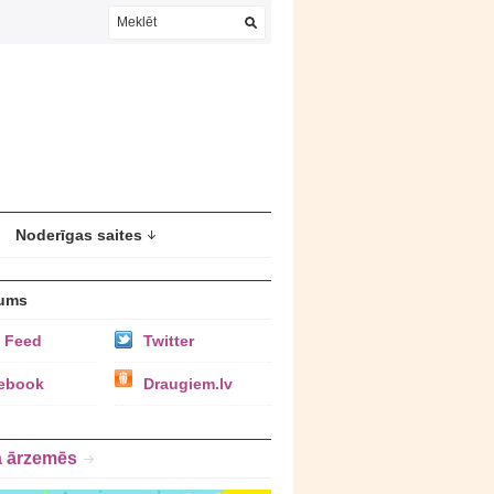
Noderīgas saites
ums
 Feed
Twitter
ebook
Draugiem.lv
a ārzemēs