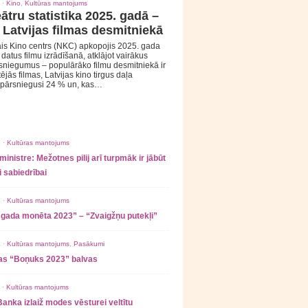
 ·
Kino
,
Kultūras mantojums
ātru statistika 2025. gadā –
 Latvijas filmas desmitniekā
is Kino centrs (NKC) apkopojis 2025. gada
s datus filmu izrādīšanā, atklājot vairākus
sniegumus – populārāko filmu desmitniekā ir
tējās filmas, Latvijas kino tirgus daļa
 pārsniegusi 24 % un, kas…
 ·
Kultūras mantojums
ministre: Mežotnes pilij arī turpmāk ir jābūt
 sabiedrībai
 ·
Kultūras mantojums
 gada monēta 2023” – “Zvaigžņu putekļi”
 ·
Kultūras mantojums
,
Pasākumi
as “Boņuks 2023” balvas
 ·
Kultūras mantojums
Banka izlaiž modes vēsturei veltītu