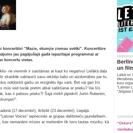
i koncerttūri “Mazie, skumjie ziemas svētki”. Koncerttūre
inājums jau pagājušajā gadā iepazītajai programmai ar
10/05/2023
s koncertu vietas.
Berlīn
un fil
klis- ne vienmēr ir saistāmas ar kaut ko negatīvu! Lielākā daļa
Laikā no 1
skaidrāk saklausīt savu iekšējo balsi un aizdomāties par to,
literatūras
ļus nokļūstot gaišu un rezignētu ilgu varā. Bet vai gan šīs
kuru organ
“Latvian L
mūs ved tuvāk pretim atkal satikšanai ar prieku? Vai šīs
“Jelgava 
k, kas ir patiess prieks?! Šajā mirklī jāpiekrīt Jurim Rubenim,
 skumjas!".
adonā (17.decembrī), Ikšķilē (23.decembrī), Liepājā
“Latvian Voices” iepriecinās ar grupas dalībnieču jaundarbiem,
13/03/2023
, kas nemanāmi mīsies ar meitenēm tik tuvo tautas mūziku, kā
“Oskara” 
vienlaiku