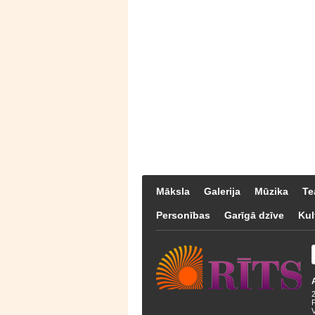
Māksla
Galerija
Mūzika
Te
Personības
Garīgā dzīve
Kul
F
V