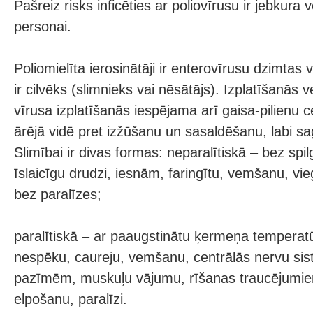
Pašreiz risks inficēties ar poliovīrusu ir jebkur
personai.
Poliomielīta ierosinātāji ir enterovīrusu dzimtas v
ir cilvēks (slimnieks vai nēsātājs). Izplatīšanās ve
vīrusa izplatīšanās iespējama arī gaisa-pilienu ce
ārējā vidē pret izžūšanu un sasaldēšanu, labi sa
Slimībai ir divas formas: neparalītiskā – bez sp
īslaicīgu drudzi, iesnām, faringītu, vemšanu, vi
bez paralīzes;
paralītiskā – ar paaugstinātu ķermeņa temperat
nespēku, caureju, vemšanu, centrālās nervu si
pazīmēm, muskuļu vājumu, rīšanas traucējumie
elpošanu, paralīzi.