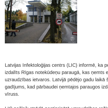
Latvijas Infektoloģijas centrs (LIC) informē, ka p
izdalīts Rīgas notekūdeņu paraugā, kas ņemts 
uzraudzības ietvaros. Latvijā pēdējo gadu laikā š
gadījums, kad pārbaudei ņemtajos paraugos izdal
vīruss.