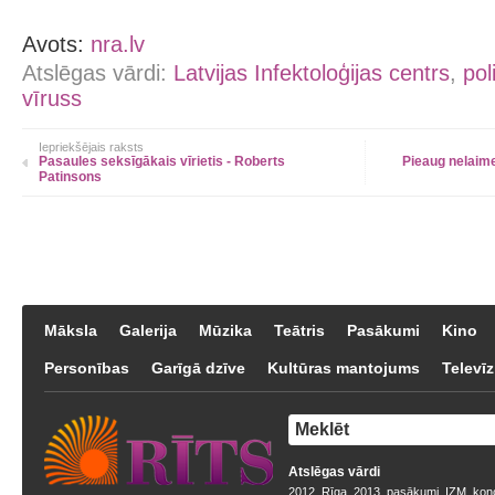
Avots:
nra.lv
Atslēgas vārdi:
Latvijas Infektoloģijas centrs
,
pol
vīruss
Iepriekšējais raksts
Pasaules seksīgākais vīrietis - Roberts
Pieaug nelaime
Patinsons
Māksla
Galerija
Mūzika
Teātris
Pasākumi
Kino
Personības
Garīgā dzīve
Kultūras mantojums
Televīz
Atslēgas vārdi
2012
Rīga
2013
pasākumi
IZM
kon
,
,
,
,
,