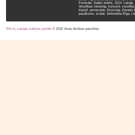
Festivāls
Dailes teātris
2014
Latvija
,
,
,
,
Veselības ministrija
koncerti
veselība
,
,
Kariņš
pirmizrāde
Eirovīzija
Daniels 
,
,
,
pasākums
izrāde
Sinfonietta Rīga
Li
,
,
,
Rīts.lv, Latvijas kultūras portāls
© 2026 Visas tiesības paturētas