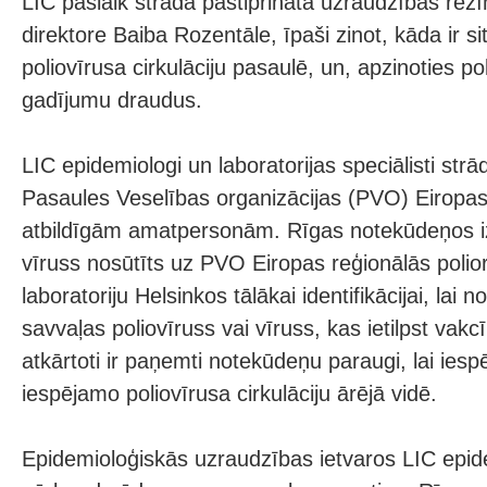
LIC pašlaik strādā pastiprinātā uzraudzības rež
direktore Baiba Rozentāle, īpaši zinot, kāda ir si
poliovīrusa cirkulāciju pasaulē, un, apzinoties po
gadījumu draudus.
LIC epidemiologi un laboratorijas speciālisti str
Pasaules Veselības organizācijas (PVO) Eiropas 
atbildīgām amatpersonām. Rīgas notekūdeņos izd
vīruss nosūtīts uz PVO Eiropas reģionālās polio
laboratoriju Helsinkos tālākai identifikācijai, lai no
savvaļas poliovīruss vai vīruss, kas ietilpst vak
atkārtoti ir paņemti notekūdeņu paraugi, lai iesp
iespējamo poliovīrusa cirkulāciju ārējā vidē.
Epidemioloģiskās uzraudzības ietvaros LIC epide