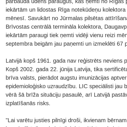
pārbauda ūdens paraugus, kas ņemti no Rīgas pi
iekārtām un lidostas Rīga notekūdeņu kolektora -
mēnesī. Savukārt no Jūrmalas pilsētas attīrīša
Brīvostas centrālā termināla kolektora, Daugavpi
iekārtām paraugi tiek ņemti vidēji vienu reizi mē
septembra beigām jau paņemti un izmeklēti 67 p
Latvijā kopš 1961. gada nav reģistrēts neviens p
Kopš 2002. gada 22. jūnija Latvija, tika sertificēt
brīva valsts, pierādot augstu imunizācijas aptver
epidemioloģisko uzraudzību. LIC speciālisti jau 
vērā šā brīža situāciju pasaulē, arī Latvijā pastā
izplatīšanās risks.
"Lai varētu justies pilnīgi droši, ikvienam bērn