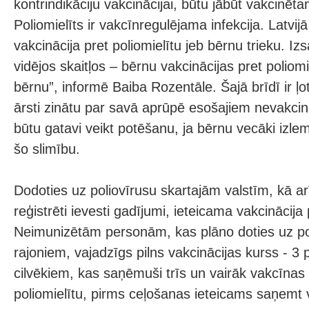
kontrindikāciju vakcinācijai, būtu jābūt vakcinēta
Poliomielīts ir vakcīnregulējama infekcija. Latvij
vakcinācija pret poliomielītu jeb bērnu trieku. Iz
vidējos skaitļos – bērnu vakcinācijas pret poliom
bērnu”, informē Baiba Rozentāle. Šajā brīdī ir ļot
ārsti zinātu par savā aprūpē esošajiem nevakci
būtu gatavi veikt potēšanu, ja bērnu vecāki izlem
šo slimību.
Dodoties uz poliovīrusu skartajām valstīm, kā ar
reģistrēti ievesti gadījumi, ieteicama vakcinācija 
Neimunizētām personām, kas plāno doties uz pol
rajoniem, vajadzīgs pilns vakcinācijas kurss - 3
cilvēkiem, kas saņēmuši trīs un vairāk vakcīnas
poliomielītu, pirms ceļošanas ieteicams saņemt v